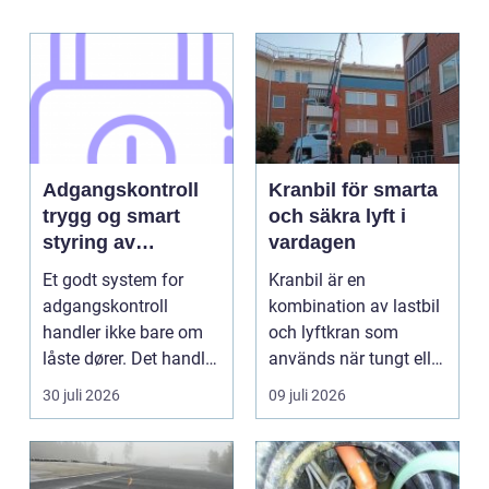
Adgangskontroll
Kranbil för smarta
trygg og smart
och säkra lyft i
styring av
vardagen
tilganger
Et godt system for
Kranbil är en
adgangskontroll
kombination av lastbil
handler ikke bare om
och lyftkran som
låste dører. Det handler
används när tungt eller
om å ha oversikt, k...
skrymma...
30 juli 2026
09 juli 2026