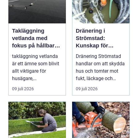
Takläggning
Dränering i
vetlanda med
Strömstad:
fokus på hållbara
Kunskap för
tak och trygga hus
tryggare
takläggning vetlanda
Dränering Strömstad
husgrunder
är ett ämne som blivit
handlar om att skydda
allt viktigare för
hus och tomter mot
husägare,
fukt, läckage och
bostadsrättsföreningar
l&arin...
09 juli 2026
09 juli 2026
och ...