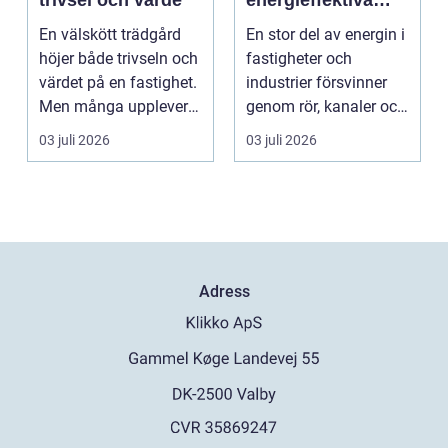
trivsel och värde
energieffektiva
och säkra
En välskött trädgård
En stor del av energin i
byggnader
höjer både trivseln och
fastigheter och
värdet på en fastighet.
industrier försvinner
Men många upplever
genom rör, kanaler och
att tiden, o...
tekniska insta...
03 juli 2026
03 juli 2026
Adress