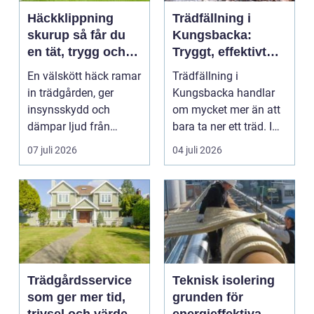
Häckklippning
Trädfällning i
skurup så får du
Kungsbacka:
en tät, trygg och
Tryggt, effektivt
snygg häck året
och med omtanke
En välskött häck ramar
Trädfällning i
runt
om hela tomten
in trädgården, ger
Kungsbacka handlar
insynsskydd och
om mycket mer än att
dämpar ljud från
bara ta ner ett träd. I
vägen. Samtidigt kan
e...
07 juli 2026
04 juli 2026
häck...
Trädgårdsservice
Teknisk isolering
som ger mer tid,
grunden för