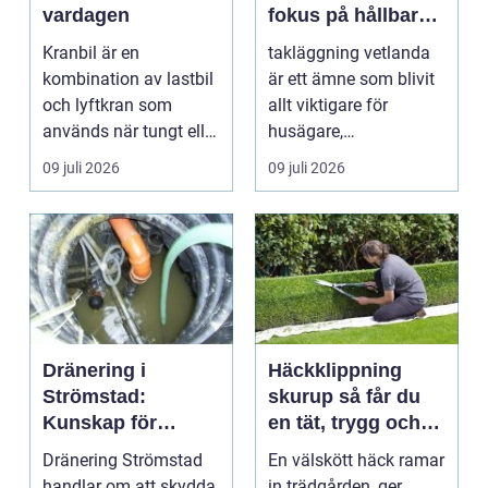
vardagen
fokus på hållbara
tak och trygga hus
Kranbil är en
takläggning vetlanda
kombination av lastbil
är ett ämne som blivit
och lyftkran som
allt viktigare för
används när tungt eller
husägare,
skrymma...
bostadsrättsföreningar
09 juli 2026
09 juli 2026
och ...
Dränering i
Häckklippning
Strömstad:
skurup så får du
Kunskap för
en tät, trygg och
tryggare
snygg häck året
Dränering Strömstad
En välskött häck ramar
husgrunder
runt
handlar om att skydda
in trädgården, ger