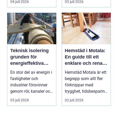
04 juli 2026
03 juli 2026
Teknisk isolering
Hemstäd i Motala:
grunden för
En guide till ett
energieffektiva
enklare och renare
och säkra
vardagsliv
En stor del av energin i
Hemstäd Motala är ett
byggnader
fastigheter och
begrepp som allt fler
industrier försvinner
förknippar med
genom rör, kanaler och
trygghet, tidsbesparing
tekniska insta...
oc...
03 juli 2026
02 juli 2026