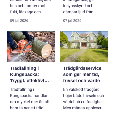
hus och tomter mot
insynsskydd och
fukt, läckage och
dämpar ljud från
l&arin...
vägen. Samtidigt kan
09 juli 2026
07 juli 2026
häck...
Trädfällning i
Trädgårdsservice
Kungsbacka:
som ger mer tid,
Tryggt, effektivt
trivsel och värde
och med omtanke
Trädfällning i
En välskött trädgård
om hela tomten
Kungsbacka handlar
höjer både trivseln och
om mycket mer än att
värdet på en fastighet.
bara ta ner ett träd. I
Men många upplever
e...
att tiden, o...