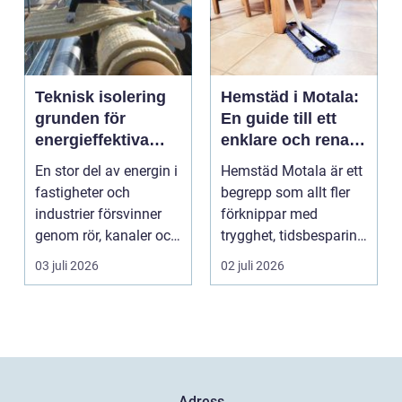
Teknisk isolering
Hemstäd i Motala:
grunden för
En guide till ett
energieffektiva
enklare och renare
och säkra
vardagsliv
En stor del av energin i
Hemstäd Motala är ett
byggnader
fastigheter och
begrepp som allt fler
industrier försvinner
förknippar med
genom rör, kanaler och
trygghet, tidsbesparing
tekniska insta...
oc...
03 juli 2026
02 juli 2026
Adress