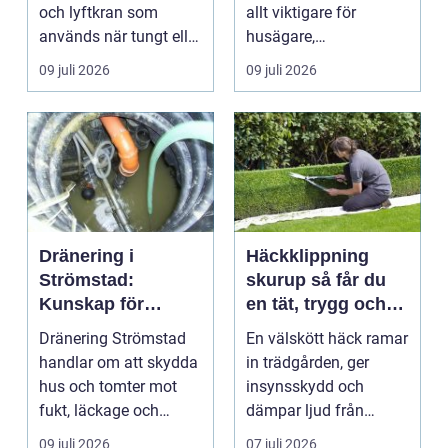
och lyftkran som
allt viktigare för
används när tungt eller
husägare,
skrymma...
bostadsrättsföreningar
09 juli 2026
09 juli 2026
och ...
Dränering i
Häckklippning
Strömstad:
skurup så får du
Kunskap för
en tät, trygg och
tryggare
snygg häck året
Dränering Strömstad
En välskött häck ramar
husgrunder
runt
handlar om att skydda
in trädgården, ger
hus och tomter mot
insynsskydd och
fukt, läckage och
dämpar ljud från
l&arin...
vägen. Samtidigt kan
09 juli 2026
07 juli 2026