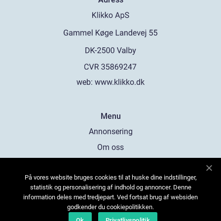
web:
www.klikko.dk
Menu
Annonsering
Om oss
Cookies
På vores website bruges cookies til at huske dine indstillinger,
Kontakta oss
statistik og personalisering af indhold og annoncer. Denne
Sitemap
information deles med tredjepart. Ved fortsat brug af websiden
godkender du cookiepolitikken.
Ok
Privatlivspolitik