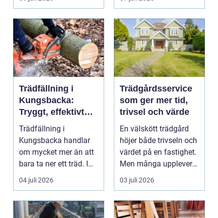
häck...
Trädfällning i
Trädgårdsservice
Kungsbacka:
som ger mer tid,
Tryggt, effektivt
trivsel och värde
och med omtanke
Trädfällning i
En välskött trädgård
om hela tomten
Kungsbacka handlar
höjer både trivseln och
om mycket mer än att
värdet på en fastighet.
bara ta ner ett träd. I
Men många upplever
e...
att tiden, o...
04 juli 2026
03 juli 2026