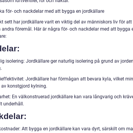
såsom luftventiler, rör och fläktar.
ska för- och nackdelar med att bygga en jordkällare
kt sett har jordkällare varit en viktig del av människors liv för att
 andra föremål. Här är några för- och nackdelar med att bygga 
are:
elar:
ig isolering: Jordkällare ger naturlig isolering på grund av jorde
.
effektivitet: Jordkällare har förmågan att bevara kyla, vilket mi
 av konstgjord kylning.
arhet: En välkonstruerad jordkällare kan vara långvarig och kräv
t underhåll.
kdelar:
ostnader: Att bygga en jordkällare kan vara dyrt, särskilt om ma