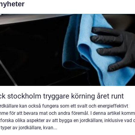
 nyheter
Däck stockholm tryggare körning året runt
rdkällare kan också fungera som ett svalt och energieffektivt
mme för att bevara mat och andra föremål. I denna artikel komm
tforska olika aspekter av att bygga en jordkällare, inklusive vad d
 typer av jordkällare, kvan...