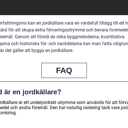
ttningsvis kan en jordkällare vara en värdefull tillägg till ett 
gård för att skapa extra förvaringsutrymme och bevara livsmede
öremål. Genom att förstå de olika byggmetoderna, kvantitativa
arna och historiska för- och nackdelarna kan man fatta välgru
är det gäller att bygga en jordkällare.
FAQ
 är en jordkällare?
ordkällare är ett underjordiskt utrymme som används för att förv
edel och andra föremål. Den har naturlig isolering tack vare jor
 omkring.