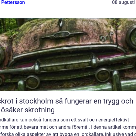
e Pettersson
08 augusti
t i stockholm så fungerar en trygg och
jösäker skrotning
rdkällare kan också fungera som ett svalt och energieffektivt
mme för att bevara mat och andra föremål. I denna artikel komm
tforska olika aspekter av att bygga en jordkällare, inklusive vad d