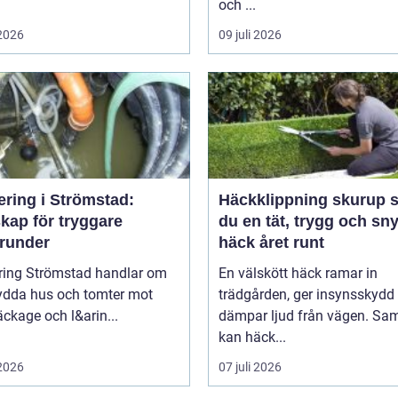
och ...
 2026
09 juli 2026
ering i Strömstad:
Häckklippning skurup så får
kap för tryggare
du en tät, trygg och sn
runder
häck året runt
ring Strömstad handlar om
En välskött häck ramar in
kydda hus och tomter mot
trädgården, ger insynsskydd
läckage och l&arin...
dämpar ljud från vägen. Sam
kan häck...
 2026
07 juli 2026