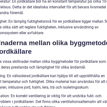
eratur: En jordkällare bör ha en konstant temperatur på cirka 10
elsius. Detta är det idealiska intervallet för att bevara livsmedel
andra föremål.
ghet: En lämplig fuktighetsnivå för en jordkällare ligger mellan 
s olika sätt att reglera fuktigheten, inklusive användning av
ionssystem eller avfuktare.
llnaderna mellan olika byggmetod
jordkällare
ns vissa skillnader mellan olika byggmetoder för jordkällare som
 deras prestanda och lämplighet för olika ändamål.
ring: En välisolerad jordkällare kan hjälpa till att upprätthålla en
t temperatur och fuktighet. Olika material kan användas för att 
aren, inklusive jord, halm, lera, trä och isoleringsskum.
lation: En korrekt ventilering är viktig för att undvika fukt- och
blem i jordkällaren. Det finns olika ventilationsalternativ att vä