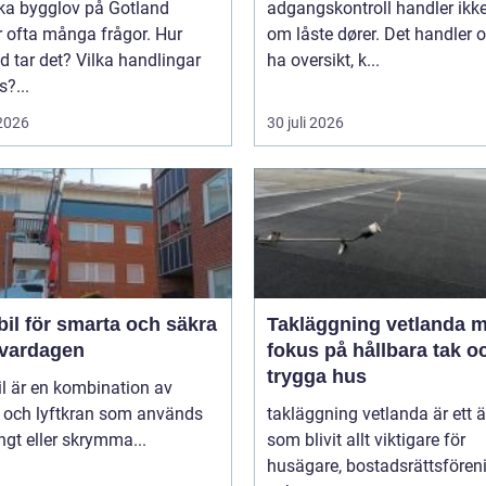
öka bygglov på Gotland
adgangskontroll handler ikk
 ofta många frågor. Hur
om låste dører. Det handler 
id tar det? Vilka handlingar
ha oversikt, k...
?...
 2026
30 juli 2026
il för smarta och säkra
Takläggning vetlanda 
i vardagen
fokus på hållbara tak o
trygga hus
l är en kombination av
l och lyftkran som används
takläggning vetlanda är ett
ngt eller skrymma...
som blivit allt viktigare för
husägare, bostadsrättsfören