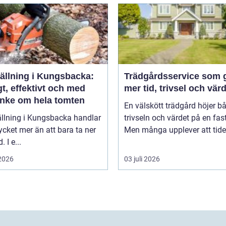
fällning i Kungsbacka:
Trädgårdsservice som 
t, effektivt och med
mer tid, trivsel och vär
nke om hela tomten
En välskött trädgård höjer b
ällning i Kungsbacka handlar
trivseln och värdet på en fas
ket mer än att bara ta ner
Men många upplever att tiden
. I e...
 2026
03 juli 2026