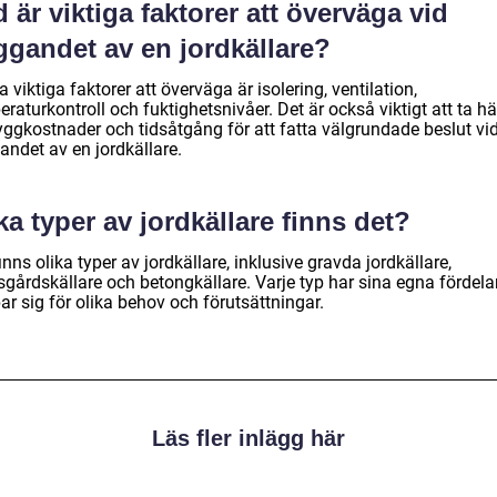
 är viktiga faktorer att överväga vid
ggandet av en jordkällare?
 viktiga faktorer att överväga är isolering, ventilation,
raturkontroll och fuktighetsnivåer. Det är också viktigt att ta h
byggkostnader och tidsåtgång för att fatta välgrundade beslut vi
andet av en jordkällare.
ka typer av jordkällare finns det?
inns olika typer av jordkällare, inklusive gravda jordkällare,
sgårdskällare och betongkällare. Varje typ har sina egna fördela
r sig för olika behov och förutsättningar.
Läs fler inlägg här