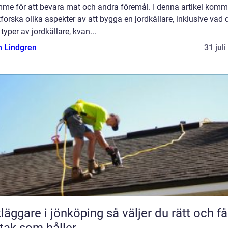
mme för att bevara mat och andra föremål. I denna artikel komm
tforska olika aspekter av att bygga en jordkällare, inklusive vad d
 typer av jordkällare, kvan...
n Lindgren
31 jul
are i jönköping så väljer du rätt och får
 tak som håller