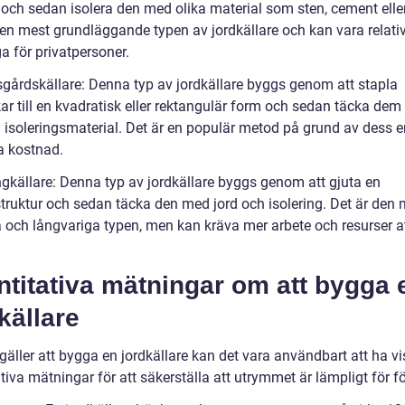
och sedan isolera den med olika material som sten, cement eller
den mest grundläggande typen av jordkällare och kan vara relativ
a för privatpersoner.
sgårdskällare: Denna typ av jordkällare byggs genom att stapla
kar till en kvadratisk eller rektangulär form och sedan täcka de
h isoleringsmaterial. Det är en populär metod på grund av dess e
a kostnad.
ngkällare: Denna typ av jordkällare byggs genom att gjuta en
truktur och sedan täcka den med jord och isolering. Det är den 
a och långvariga typen, men kan kräva mer arbete och resurser a
titativa mätningar om att bygga 
källare
gäller att bygga en jordkällare kan det vara användbart att ha v
tiva mätningar för att säkerställa att utrymmet är lämpligt för f