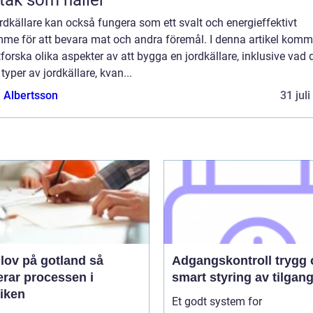
rdkällare kan också fungera som ett svalt och energieffektivt
mme för att bevara mat och andra föremål. I denna artikel komm
tforska olika aspekter av att bygga en jordkällare, inklusive vad d
 typer av jordkällare, kvan...
a Albertsson
31 jul
ov på gotland så
Adgangskontroll trygg og
erar processen i
smart styring av tilgan
tiken
Et godt system for