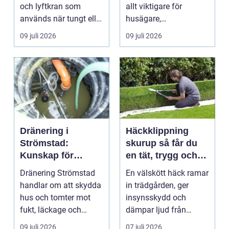
och lyftkran som
allt viktigare för
används när tungt eller
husägare,
skrymma...
bostadsrättsföreningar
09 juli 2026
09 juli 2026
och ...
Dränering i
Häckklippning
Strömstad:
skurup så får du
Kunskap för
en tät, trygg och
tryggare
snygg häck året
Dränering Strömstad
En välskött häck ramar
husgrunder
runt
handlar om att skydda
in trädgården, ger
hus och tomter mot
insynsskydd och
fukt, läckage och
dämpar ljud från
l&arin...
vägen. Samtidigt kan
09 juli 2026
07 juli 2026