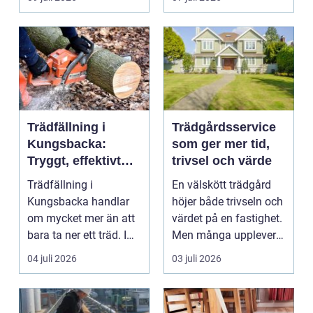
häck...
Trädfällning i
Trädgårdsservice
Kungsbacka:
som ger mer tid,
Tryggt, effektivt
trivsel och värde
och med omtanke
Trädfällning i
En välskött trädgård
om hela tomten
Kungsbacka handlar
höjer både trivseln och
om mycket mer än att
värdet på en fastighet.
bara ta ner ett träd. I
Men många upplever
e...
att tiden, o...
04 juli 2026
03 juli 2026