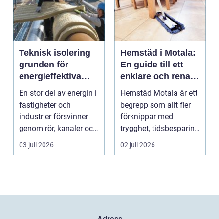
Teknisk isolering
Hemstäd i Motala:
grunden för
En guide till ett
energieffektiva
enklare och renare
och säkra
vardagsliv
En stor del av energin i
Hemstäd Motala är ett
byggnader
fastigheter och
begrepp som allt fler
industrier försvinner
förknippar med
genom rör, kanaler och
trygghet, tidsbesparing
tekniska insta...
oc...
03 juli 2026
02 juli 2026
Adress