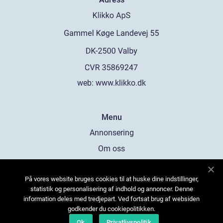
web:
www.klikko.dk
Menu
Annonsering
Om oss
Cookies
På vores website bruges cookies til at huske dine indstillinger,
Kontakta oss
statistik og personalisering af indhold og annoncer. Denne
Sitemap
information deles med tredjepart. Ved fortsat brug af websiden
godkender du cookiepolitikken.
Ok
Privatlivspolitik