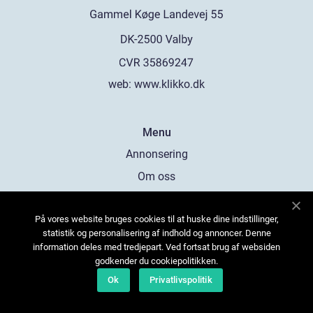
web:
www.klikko.dk
Menu
Annonsering
Om oss
Cookies
På vores website bruges cookies til at huske dine indstillinger,
Kontakta oss
statistik og personalisering af indhold og annoncer. Denne
Sitemap
information deles med tredjepart. Ved fortsat brug af websiden
godkender du cookiepolitikken.
Ok
Privatlivspolitik