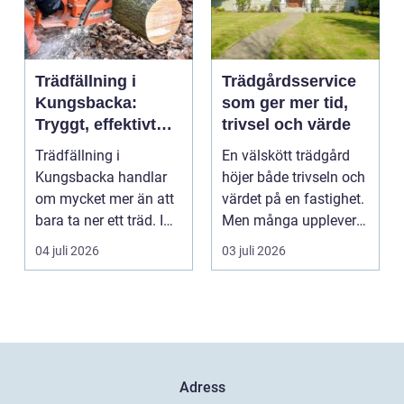
Trädfällning i
Trädgårdsservice
Kungsbacka:
som ger mer tid,
Tryggt, effektivt
trivsel och värde
och med omtanke
Trädfällning i
En välskött trädgård
om hela tomten
Kungsbacka handlar
höjer både trivseln och
om mycket mer än att
värdet på en fastighet.
bara ta ner ett träd. I
Men många upplever
e...
att tiden, o...
04 juli 2026
03 juli 2026
Adress