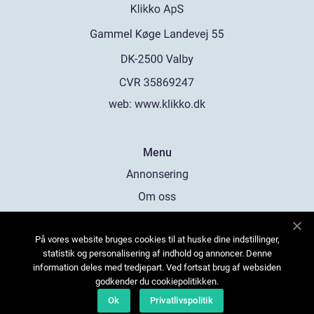
web:
www.klikko.dk
Menu
Annonsering
Om oss
Cookies
På vores website bruges cookies til at huske dine indstillinger,
Kontakta oss
statistik og personalisering af indhold og annoncer. Denne
Sitemap
information deles med tredjepart. Ved fortsat brug af websiden
godkender du cookiepolitikken.
Ok
Privatlivspolitik