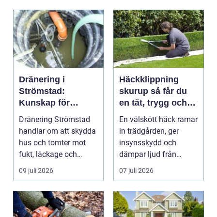
Dränering i
Häckklippning
Strömstad:
skurup så får du
Kunskap för
en tät, trygg och
tryggare
snygg häck året
Dränering Strömstad
En välskött häck ramar
husgrunder
runt
handlar om att skydda
in trädgården, ger
hus och tomter mot
insynsskydd och
fukt, läckage och
dämpar ljud från
l&arin...
vägen. Samtidigt kan
09 juli 2026
07 juli 2026
häck...