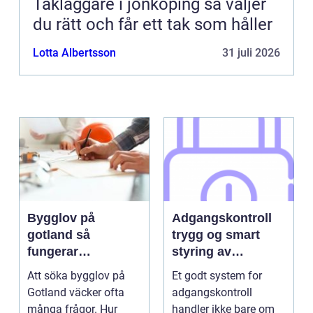
Takläggare i jönköping så väljer
du rätt och får ett tak som håller
Lotta Albertsson
31 juli 2026
Bygglov på
Adgangskontroll
gotland så
trygg og smart
fungerar
styring av
processen i
tilganger
Att söka bygglov på
Et godt system for
praktiken
Gotland väcker ofta
adgangskontroll
många frågor. Hur
handler ikke bare om