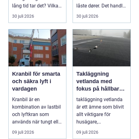
lång tid tar det? Vilka
låste dører. Det handler
handlingar behövs?...
om å ha oversikt, k...
30 juli 2026
30 juli 2026
Kranbil för smarta
Takläggning
och säkra lyft i
vetlanda med
vardagen
fokus på hållbara
tak och trygga hus
Kranbil är en
takläggning vetlanda
kombination av lastbil
är ett ämne som blivit
och lyftkran som
allt viktigare för
används när tungt eller
husägare,
skrymma...
bostadsrättsföreningar
09 juli 2026
09 juli 2026
och ...