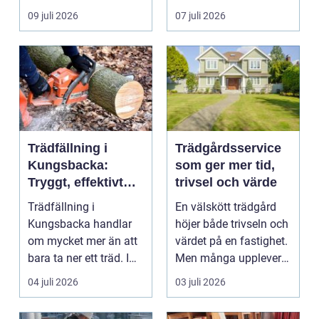
l&arin...
vägen. Samtidigt kan
09 juli 2026
07 juli 2026
häck...
Trädfällning i
Trädgårdsservice
Kungsbacka:
som ger mer tid,
Tryggt, effektivt
trivsel och värde
och med omtanke
Trädfällning i
En välskött trädgård
om hela tomten
Kungsbacka handlar
höjer både trivseln och
om mycket mer än att
värdet på en fastighet.
bara ta ner ett träd. I
Men många upplever
e...
att tiden, o...
04 juli 2026
03 juli 2026