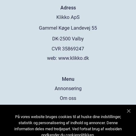
Adress
web:
www.klikko.dk
Menu
Annonsering
Om oss
Cookies
På vores website bruges cookies til at huske dine indstillinger,
Kontakta oss
statistik og personalisering af indhold og annoncer. Denne
Sitemap
information deles med tredjepart. Ved fortsat brug af websiden
godkender du cookiepolitikken.