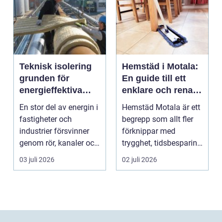
Teknisk isolering
Hemstäd i Motala:
grunden för
En guide till ett
energieffektiva
enklare och renare
och säkra
vardagsliv
En stor del av energin i
Hemstäd Motala är ett
byggnader
fastigheter och
begrepp som allt fler
industrier försvinner
förknippar med
genom rör, kanaler och
trygghet, tidsbesparing
tekniska insta...
oc...
03 juli 2026
02 juli 2026