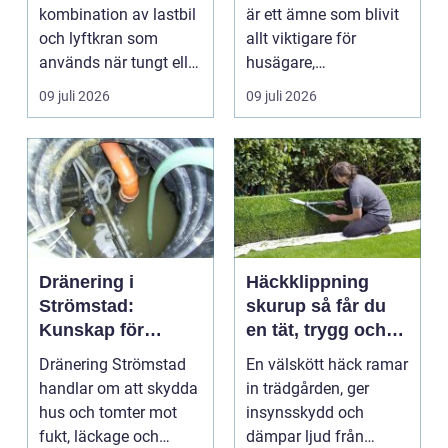
kombination av lastbil
är ett ämne som blivit
och lyftkran som
allt viktigare för
används när tungt eller
husägare,
skrymma...
bostadsrättsföreningar
09 juli 2026
09 juli 2026
och ...
Dränering i
Häckklippning
Strömstad:
skurup så får du
Kunskap för
en tät, trygg och
tryggare
snygg häck året
Dränering Strömstad
En välskött häck ramar
husgrunder
runt
handlar om att skydda
in trädgården, ger
hus och tomter mot
insynsskydd och
fukt, läckage och
dämpar ljud från