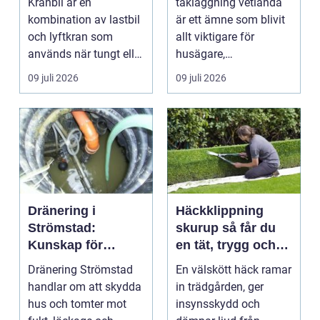
Kranbil är en
takläggning vetlanda
kombination av lastbil
är ett ämne som blivit
och lyftkran som
allt viktigare för
används när tungt eller
husägare,
skrymma...
bostadsrättsföreningar
09 juli 2026
09 juli 2026
och ...
Dränering i
Häckklippning
Strömstad:
skurup så får du
Kunskap för
en tät, trygg och
tryggare
snygg häck året
Dränering Strömstad
En välskött häck ramar
husgrunder
runt
handlar om att skydda
in trädgården, ger
hus och tomter mot
insynsskydd och