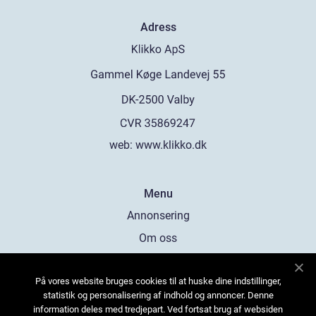
Adress
web:
www.klikko.dk
Menu
Annonsering
Om oss
Cookies
På vores website bruges cookies til at huske dine indstillinger,
Kontakta oss
statistik og personalisering af indhold og annoncer. Denne
Sitemap
information deles med tredjepart. Ved fortsat brug af websiden