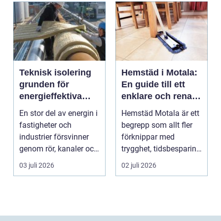
Teknisk isolering
Hemstäd i Motala:
grunden för
En guide till ett
energieffektiva
enklare och renare
och säkra
vardagsliv
En stor del av energin i
Hemstäd Motala är ett
byggnader
fastigheter och
begrepp som allt fler
industrier försvinner
förknippar med
genom rör, kanaler och
trygghet, tidsbesparing
tekniska insta...
oc...
03 juli 2026
02 juli 2026