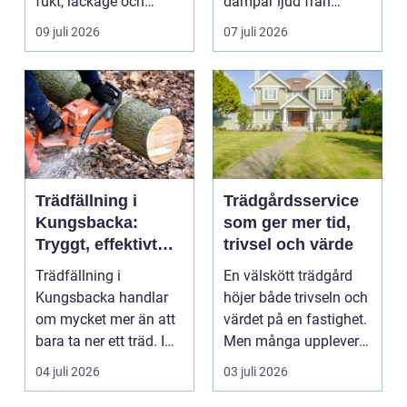
fukt, läckage och
dämpar ljud från
l&arin...
vägen. Samtidigt kan
09 juli 2026
07 juli 2026
häck...
Trädfällning i
Trädgårdsservice
Kungsbacka:
som ger mer tid,
Tryggt, effektivt
trivsel och värde
och med omtanke
Trädfällning i
En välskött trädgård
om hela tomten
Kungsbacka handlar
höjer både trivseln och
om mycket mer än att
värdet på en fastighet.
bara ta ner ett träd. I
Men många upplever
e...
att tiden, o...
04 juli 2026
03 juli 2026