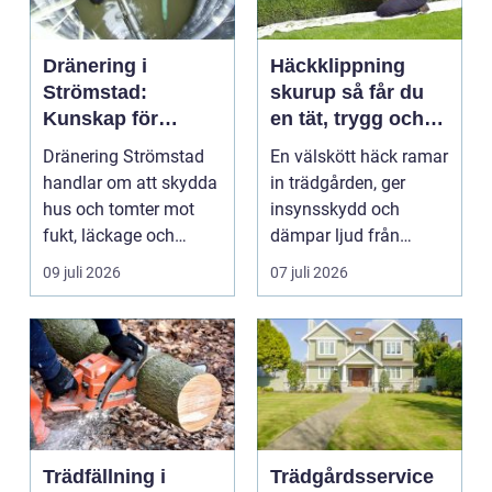
Dränering i
Häckklippning
Strömstad:
skurup så får du
Kunskap för
en tät, trygg och
tryggare
snygg häck året
Dränering Strömstad
En välskött häck ramar
husgrunder
runt
handlar om att skydda
in trädgården, ger
hus och tomter mot
insynsskydd och
fukt, läckage och
dämpar ljud från
l&arin...
vägen. Samtidigt kan
09 juli 2026
07 juli 2026
häck...
Trädfällning i
Trädgårdsservice