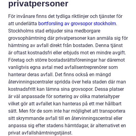
privatpersoner
För invånare finns det tydliga riktlinjer och tjänster för
att underlätta
bortforsling av grovsopor stockholm
.
Stockholms stad erbjuder sina medborgare
grovsophämtning där privatpersoner kan anmäla sig för
hämtning av avfall direkt från bostaden. Denna tjänst
är oftast kostnadsfri eller erbjuds mot en mindre avgift.
Företag och större bostadsrättsföreningar har däremot
vanligtvis egna avtal med avfallsentreprenörer som
hanterar deras avfall. Det finns också en mängd
återvinningscentraler spridda över hela staden där man
kostnadsfritt kan lämna sina grovsopor. Dessa platser
är väl anpassade för sortering av olika materialtyper
vilket gör att avfallet kan hanteras på ett mer hållbart
sätt. Men för de som inte har möjlighet att transportera
sitt skrymmande avfall till en återvinningscentral eller
anpassa sig efter stadens hämtdagar, är alternativet en
privat avfallshämtningstjänst.