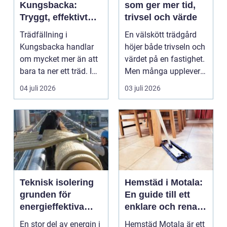
Kungsbacka:
som ger mer tid,
Tryggt, effektivt
trivsel och värde
och med omtanke
Trädfällning i
En välskött trädgård
om hela tomten
Kungsbacka handlar
höjer både trivseln och
om mycket mer än att
värdet på en fastighet.
bara ta ner ett träd. I
Men många upplever
e...
att tiden, o...
04 juli 2026
03 juli 2026
Teknisk isolering
Hemstäd i Motala:
grunden för
En guide till ett
energieffektiva
enklare och renare
och säkra
vardagsliv
En stor del av energin i
Hemstäd Motala är ett