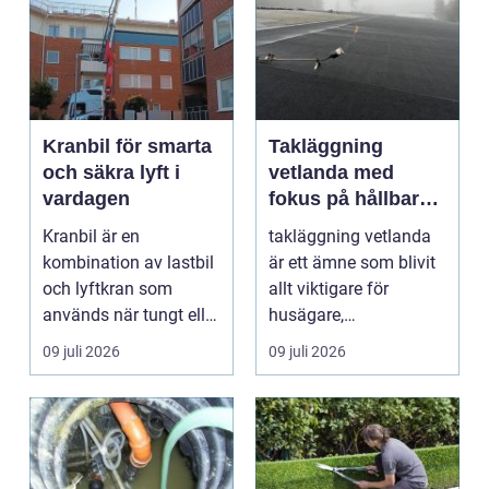
Kranbil för smarta
Takläggning
och säkra lyft i
vetlanda med
vardagen
fokus på hållbara
tak och trygga hus
Kranbil är en
takläggning vetlanda
kombination av lastbil
är ett ämne som blivit
och lyftkran som
allt viktigare för
används när tungt eller
husägare,
skrymma...
bostadsrättsföreningar
09 juli 2026
09 juli 2026
och ...