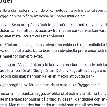
oder
ns flera skillnader mellan de olika metoderna och material som 
bygga bänkar. Några av dessa skillnader inkluderar:
rialval: Beroende på användningsområdet kan materialvalet vari
dsbänkar kan oftast byggas av trä, medan parkbänkar kan vara
g eller metall för att vara mer hållbara.
gn: Bänkarnas design kan variera från enkla och minimalistiska t
va och detaljerade. Detta beror på individuella preferenser och 
a målet för bänkprojektet.
ighetsgrad: Vissa bänkprojekt kan vara mer komplicerade och k
de tekniker för att färdigställas. Det är viktigt att överväga ens
het och kunskap när man väljer en metod att bygga bänk.
sk genomgång av för- och nackdelar med olika ”bygga bänk”
storien har bänkar byggts av olika skäl och material. Trä har va
te materialet för bänkar på grund av dess tillgänglighet och enk
rbeta. Men med tiden har andra material som metall och betong b