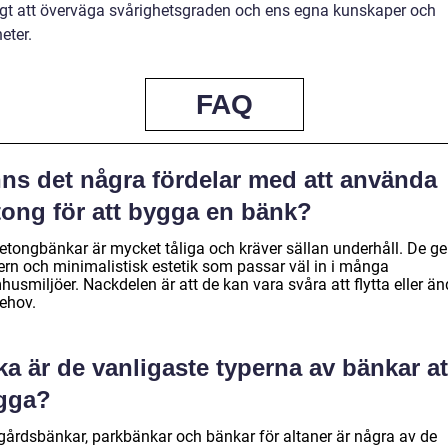
tigt att överväga svårighetsgraden och ens egna kunskaper och
eter.
FAQ
nns det några fördelar med att använda
tong för att bygga en bänk?
betongbänkar är mycket tåliga och kräver sällan underhåll. De ge
rn och minimalistisk estetik som passar väl in i många
usmiljöer. Nackdelen är att de kan vara svåra att flytta eller än
behov.
ka är de vanligaste typerna av bänkar at
gga?
gårdsbänkar, parkbänkar och bänkar för altaner är några av de