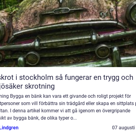
t i stockholm så fungerar en trygg och
jösäker skrotning
ning Bygga en bänk kan vara ett givande och roligt projekt för
tpersoner som vill förbättra sin trädgård eller skapa en sittplats
ltan. I denna artikel kommer vi att gå igenom en övergripande
ikt av bygga bänk, de olika typer o...
 Lindgren
07 augusti