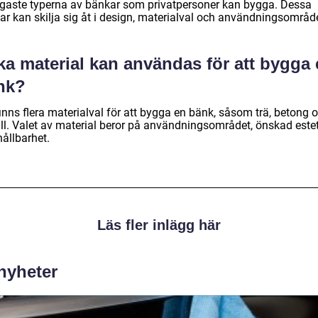
igaste typerna av bänkar som privatpersoner kan bygga. Dessa
ar kan skilja sig åt i design, materialval och användningsområd
ka material kan användas för att bygga
nk?
inns flera materialval för att bygga en bänk, såsom trä, betong 
ll. Valet av material beror på användningsområdet, önskad estet
ållbarhet.
Läs fler inlägg här
 nyheter