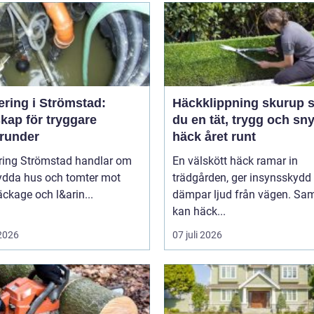
ering i Strömstad:
Häckklippning skurup så får
kap för tryggare
du en tät, trygg och sn
runder
häck året runt
ring Strömstad handlar om
En välskött häck ramar in
kydda hus och tomter mot
trädgården, ger insynsskydd
läckage och l&arin...
dämpar ljud från vägen. Sam
kan häck...
 2026
07 juli 2026