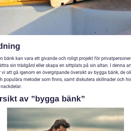
dning
n bänk kan vara ett givande och roligt projekt för privatpersone
bättra sin trädgård eller skapa en sittplats på sin altan. I denna ar
vi att gå igenom en övergripande översikt av bygga bänk, de ol
ch populära metoder som finns, samt diskutera skillnader och hi
 nackdelar.
rsikt av ”bygga bänk”