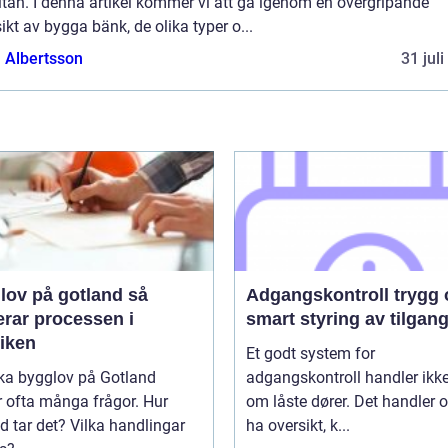
ltan. I denna artikel kommer vi att gå igenom en övergripande
ikt av bygga bänk, de olika typer o...
a Albertsson
31 jul
ov på gotland så
Adgangskontroll trygg og
erar processen i
smart styring av tilgan
tiken
Et godt system for
öka bygglov på Gotland
adgangskontroll handler ikk
 ofta många frågor. Hur
om låste dører. Det handler 
id tar det? Vilka handlingar
ha oversikt, k...