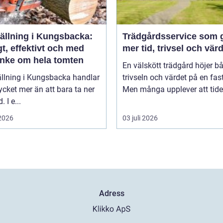
fällning i Kungsbacka:
Trädgårdsservice som 
t, effektivt och med
mer tid, trivsel och vär
nke om hela tomten
En välskött trädgård höjer b
ällning i Kungsbacka handlar
trivseln och värdet på en fas
ket mer än att bara ta ner
Men många upplever att tiden
. I e...
 2026
03 juli 2026
Adress