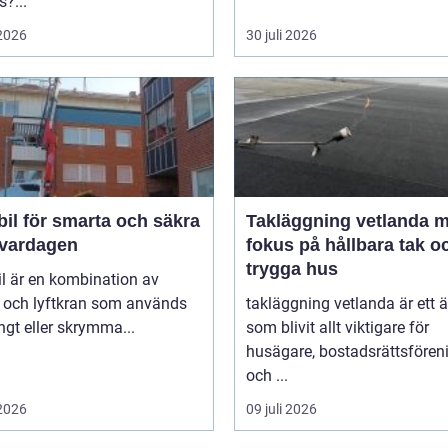
?...
 2026
30 juli 2026
il för smarta och säkra
Takläggning vetlanda 
i vardagen
fokus på hållbara tak o
trygga hus
l är en kombination av
l och lyftkran som används
takläggning vetlanda är ett
ngt eller skrymma...
som blivit allt viktigare för
husägare, bostadsrättsfören
och ...
 2026
09 juli 2026