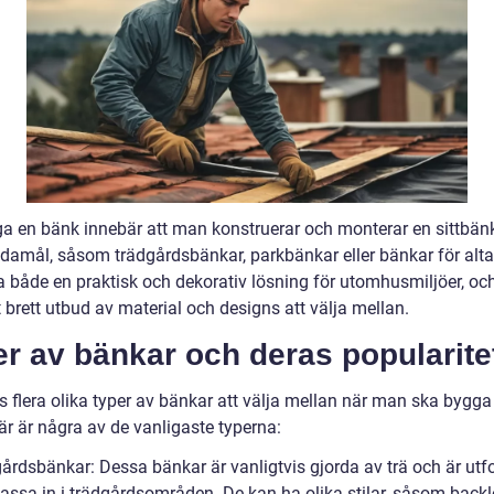
ga en bänk innebär att man konstruerar och monterar en sittbänk
ndamål, såsom trädgårdsbänkar, parkbänkar eller bänkar för alta
a både en praktisk och dekorativ lösning för utomhusmiljöer, oc
t brett utbud av material och designs att välja mellan.
r av bänkar och deras popularite
s flera olika typer av bänkar att välja mellan när man ska bygga
är är några av de vanligaste typerna:
gårdsbänkar: Dessa bänkar är vanligtvis gjorda av trä och är ut
 passa in i trädgårdsområden. De kan ha olika stilar, såsom back