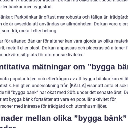
eller bänkar med ryggstöd.
bänkar: Parkbänkar är oftast mer robusta och tåliga än trädgår
m de är avsedda att användas av allmänheten. De kan vara gjor
 som trä, metall eller betong.
r för altaner: Bänkar för altaner kan vara gjorda av olika materia
ä, metall eller plast. De kan anpassas och placeras på altaner f
n bekväm sittplats för utomhusaktiviteter.
ntitativa mätningar om ”bygga bä
mäta populariteten och efterfrågan av att bygga bänkar kan vi ti
atistik. Enligt en undersökning från [KÄLLA] visar att antalet sök
ade till ”bygga bänk” har ökat med 20% under det senaste året. D
r att bygga bänk fortsätter att vara en populär aktivitet för
ersoner med intresse för trädgård och utomhusmiljöer.
lnader mellan olika ”bygga bänk”