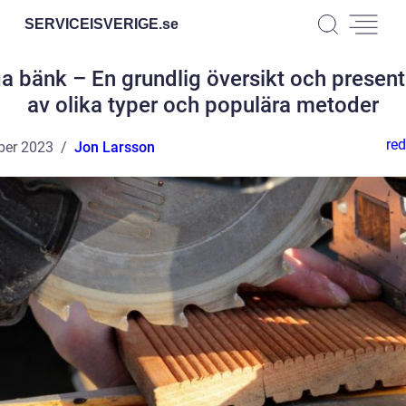
SERVICEISVERIGE.
se
a bänk – En grundlig översikt och present
av olika typer och populära metoder
red
ber 2023
Jon Larsson