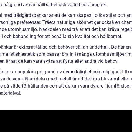
a på grund av sin hållbarhet och väderbeständighet.
el med trädgårdsbänkar är att de kan skapas i olika stilar och 
ersonliga preferenser. Träets naturliga skönhet ger också en cha
nde utomhusmiljö. Nackdelen med trä är att det kan kräva rege
l och behandling för att behålla sin kvalitet och hållbarhet.
änkar är extremt tåliga och behöver sällan underhåll. De har e
imalistisk estetik som passar bra in i många utomhusmiljöer, 
n är att de kan vara svåra att flytta eller ändra vid behov.
nkar är populära på grund av deras tålighet och möjlighet till u
va designs. Nackdelen med metall är att det kan bli varmt eller k
e på väderförhållanden och att de kan vara dyrare i jämförelse
aterialval.