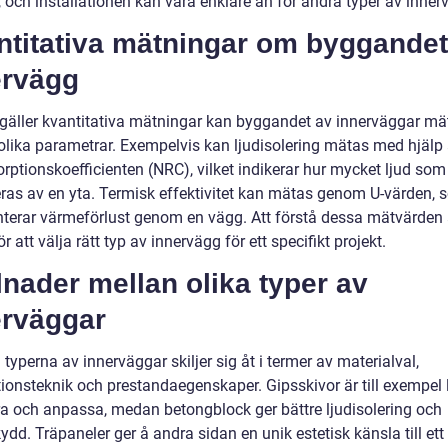
 och installationen kan vara enklare än för andra typer av inner
ntitativa mätningar om byggandet
ervägg
 gäller kvantitativa mätningar kan byggandet av innerväggar mä
lika parametrar. Exempelvis kan ljudisolering mätas med hjälp
rptionskoefficienten (NRC), vilket indikerar hur mycket ljud som
ras av en yta. Termisk effektivitet kan mätas genom U-värden,
nterar värmeförlust genom en vägg. Att förstå dessa mätvärden 
för att välja rätt typ av innervägg för ett specifikt projekt.
lnader mellan olika typer av
erväggar
 typerna av innerväggar skiljer sig åt i termer av materialval,
tionsteknik och prestandaegenskaper. Gipsskivor är till exempel l
era och anpassa, medan betongblock ger bättre ljudisolering och
dd. Träpaneler ger å andra sidan en unik estetisk känsla till ett