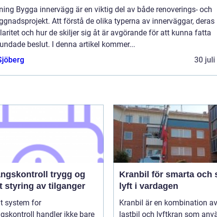
ning Bygga innervägg är en viktig del av både renoverings- och
gnadsprojekt. Att förstå de olika typerna av innerväggar, deras
aritet och hur de skiljer sig åt är avgörande för att kunna fatta
undade beslut. I denna artikel kommer...
Sjöberg
30 jul
kontroll trygg og
Kranbil för smarta och 
 styring av tilganger
lyft i vardagen
t system for
Kranbil är en kombination a
skontroll handler ikke bare
lastbil och lyftkran som an