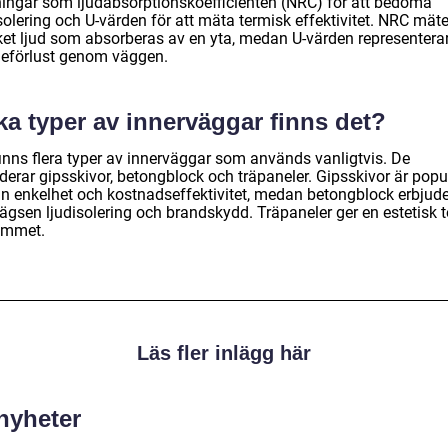
ingar som ljudabsorptionskoefficienten (NRC) för att bedöma
solering och U-värden för att mäta termisk effektivitet. NRC mäte
et ljud som absorberas av en yta, medan U-värden representera
eförlust genom väggen.
ka typer av innerväggar finns det?
finns flera typer av innerväggar som används vanligtvis. De
derar gipsskivor, betongblock och träpaneler. Gipsskivor är popu
sin enkelhet och kostnadseffektivitet, medan betongblock erbjude
lägsen ljudisolering och brandskydd. Träpaneler ger en estetisk 
rummet.
Läs fler inlägg här
 nyheter