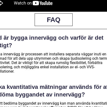
FAQ
d är bygga innervägg och varför är det
tigt?
a innervägg är processen att installera separata väggar inuti en
nad för att dela upp utrymmen och skapa ljudisolering och term
tivitet. Det är viktigt för att skapa rumslig flexibilitet, förbättra
solering, och möjliggöra enkel installation av el- och VVS-
llationer.
ka kvantitativa mätningar används för a
döma byggandet av innervägg?
att bedöma byggandet av innervägg kan man använda kvantitat