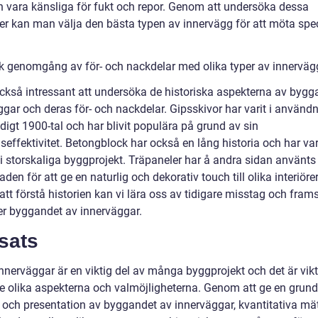
 vara känsliga för fukt och repor. Genom att undersöka dessa
der kan man välja den bästa typen av innervägg för att möta spec
sk genomgång av för- och nackdelar med olika typer av innerväg
också intressant att undersöka de historiska aspekterna av bygg
ggar och deras för- och nackdelar. Gipsskivor har varit i använd
digt 1900-tal och har blivit populära på grund av sin
effektivitet. Betongblock har också en lång historia och har var
i storskaliga byggprojekt. Träpaneler har å andra sidan använts 
den för att ge en naturlig och dekorativ touch till olika interiörer
tt förstå historien kan vi lära oss av tidigare misstag och fram
ler byggandet av innerväggar.
sats
nerväggar är en viktig del av många byggprojekt och det är vikti
de olika aspekterna och valmöjligheterna. Genom att ge en grund
t och presentation av byggandet av innerväggar, kvantitativa mä