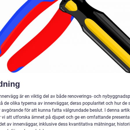
dning
nnervägg är en viktig del av både renoverings- och nybyggnadsp
tå de olika typerna av innerväggar, deras popularitet och hur de s
r avgörande för att kunna fatta välgrundade beslut. I denna artik
vi att utforska ämnet på djupet och ge en omfattande presenta
et av innerväggar, inklusive dess kvantitativa mätningar, histor