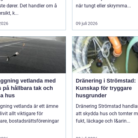
te dører. Det handler om å
när tungt eller skrymma...
sikt, k...
 2026
09 juli 2026
äggning vetlanda med
Dränering i Strömstad:
 på hållbara tak och
Kunskap för tryggare
ga hus
husgrunder
gning vetlanda är ett ämne
Dränering Strömstad handla
ivit allt viktigare för
att skydda hus och tomter m
are, bostadsrättsföreningar
fukt, läckage och l&arin...