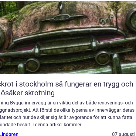
t i stockholm så fungerar en trygg och
jösäker skrotning
ning Bygga innervägg är en viktig del av både renoverings- och
gnadsprojekt. Att förstå de olika typerna av innerväggar, deras
aritet och hur de skiljer sig åt är avgörande för att kunna fatta
undade beslut. I denna artikel kommer...
 Lindgren
07 augusti