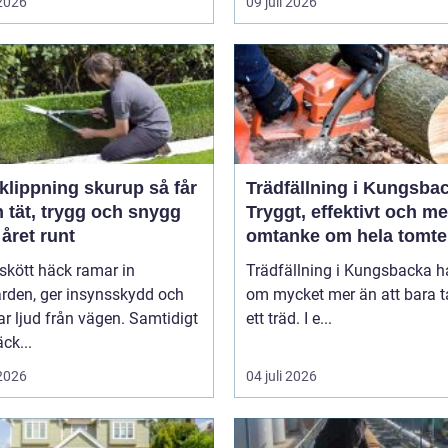
 2026
09 juli 2026
ippning skurup så får
Trädfällning i Kungsba
 tät, trygg och snygg
Tryggt, effektivt och m
året runt
omtanke om hela tomt
skött häck ramar in
Trädfällning i Kungsbacka h
ården, ger insynsskydd och
om mycket mer än att bara t
 ljud från vägen. Samtidigt
ett träd. I e...
ck...
 2026
04 juli 2026