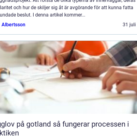
gnadsprojekt. Att förstå de olika typerna av innerväggar, deras
aritet och hur de skiljer sig åt är avgörande för att kunna fatta
undade beslut. I denna artikel kommer...
a Albertsson
31 jul
 på gotland så fungerar processen i
ktiken