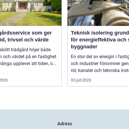
gårdsservice som ger
Teknisk isolering grunden
id, trivsel och värde
för energieffektiva och
byggnader
skött trädgård höjer både
ln och värdet på en fastighet.
En stor del av energin i fasti
nga upplever att tiden, o...
och industrier försvinner g
rör, kanaler och tekniska insta
 2026
03 juli 2026
Adress