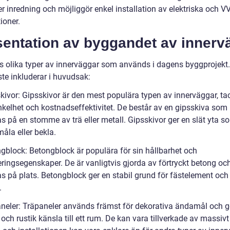
er inredning och möjliggör enkel installation av elektriska och V
tioner.
sentation av byggandet av innerv
ns olika typer av innerväggar som används i dagens byggprojekt
ste inkluderar i huvudsak:
skivor: Gipsskivor är den mest populära typen av innerväggar, ta
nkelhet och kostnadseffektivitet. De består av en gipsskiva som
s på en stomme av trä eller metall. Gipsskivor ger en slät yta s
 måla eller bekla.
ngblock: Betongblock är populära för sin hållbarhet och
eringsegenskaper. De är vanligtvis gjorda av förtryckt betong oc
s på plats. Betongblock ger en stabil grund för fästelement och
.
aneler: Träpaneler används främst för dekorativa ändamål och g
 och rustik känsla till ett rum. De kan vara tillverkade av massivt 