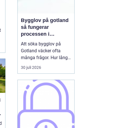
h
Bygglov på gotland
så fungerar
t
processen i
praktiken
Att söka bygglov på
n
Gotland väcker ofta
många frågor. Hur lång
tid tar det? Vilka
30 juli 2026
handlingar behövs? Och
vad gäller egentligen
nära havet eller i Visbys
känsliga kulturmiljö? För
den som sällan har
c
kontakt med kommunen
kan bygglovsregler
kännas både ...
d