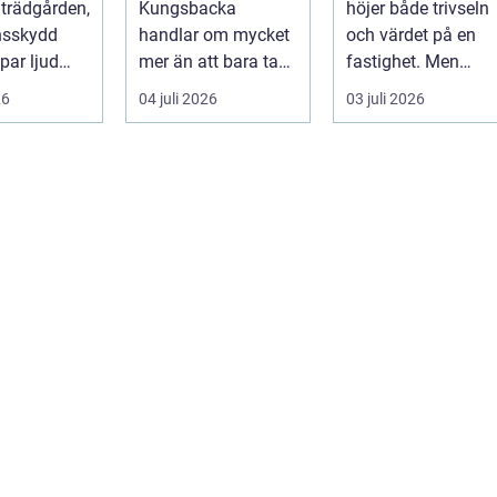
 trädgården,
Kungsbacka
höjer både trivseln
hela tomten
nsskydd
handlar om mycket
och värdet på en
ar ljud
mer än att bara ta
fastighet. Men
en.
ner ett träd. I e...
många upplever at
26
04 juli 2026
03 juli 2026
t kan
tiden, o...