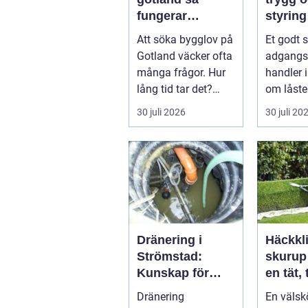
fungerar
styring
processen i
tilgang
Att söka bygglov på
Et godt 
praktiken
Gotland väcker ofta
adgangsk
många frågor. Hur
handler 
lång tid tar det?
om låste
Vilka handlingar
handler 
30 juli 2026
30 juli 20
behövs?...
oversikt, 
Dränering i
Häckkl
Strömstad:
skurup så får d
Kunskap för
en tät,
tryggare
snygg 
Dränering
En välsk
husgrunder
runt