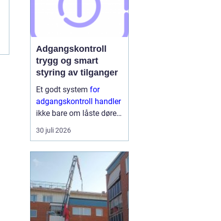
t
Adgangskontroll
trygg og smart
styring av tilganger
Et godt system
for
adgangskontroll handler
ikke bare om låste dører.
Det handler om å ha
30 juli 2026
oversikt, kunne styre
tilganger effektivt og
sikre mennesker, verdier
og informasjon på en
ryddig måte. Moderne
lø...