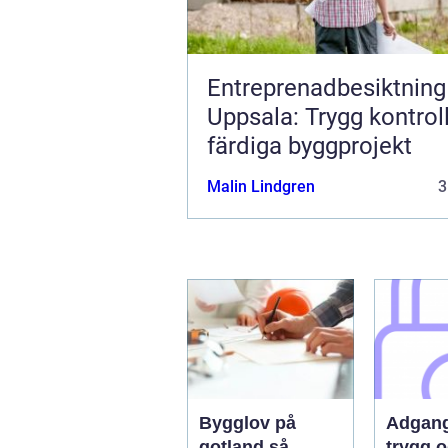
Entreprenadbesiktning 
Uppsala: Trygg kontrol
färdiga byggprojekt
Malin Lindgren
3
Bygglov på
Adgang
gotland så
trygg 