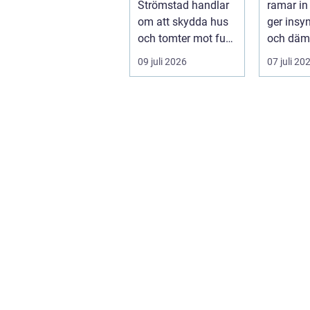
Strömstad handlar
ramar in
om att skydda hus
ger insy
och tomter mot fukt,
och dämp
läckage och l&arin...
från väg
09 juli 2026
07 juli 20
Samtidig
häck...