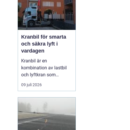
Kranbil för smarta
och säkra lyft i
vardagen
Kranbil är en
kombination av lastbil
och lyftkran som
används när tungt eller
09 juli 2026
skrymmande material
behöver flyttas snabbt,
säkert och
kostnadseffektivt.
Genom att hyra en
kranbil kan