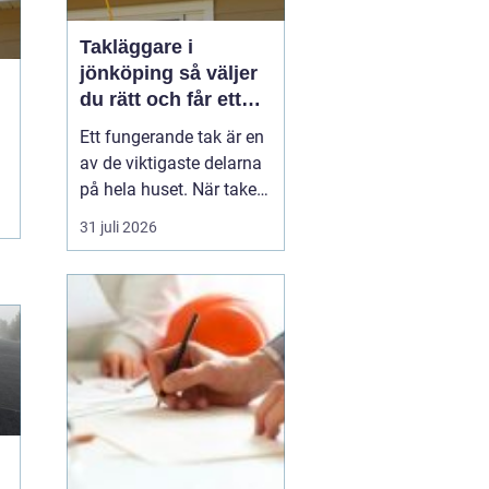
Takläggare i
jönköping så väljer
du rätt och får ett
tak som håller
Ett fungerande tak är en
av de viktigaste delarna
på hela huset. När taket
börjar bli slitet påverkar
31 juli 2026
det både tryggheten,
energiförbrukningen och
värdet på huset. Därför
blir valet
av takläggare i
Jönköping avg...