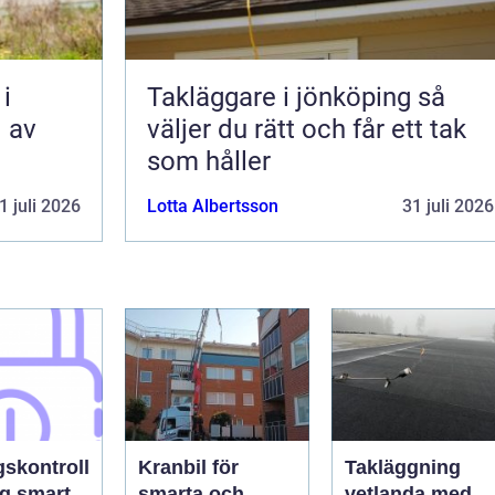
i
Takläggare i jönköping så
l av
väljer du rätt och får ett tak
som håller
1 juli 2026
Lotta Albertsson
31 juli 2026
skontroll
Kranbil för
Takläggning
og smart
smarta och
vetlanda med