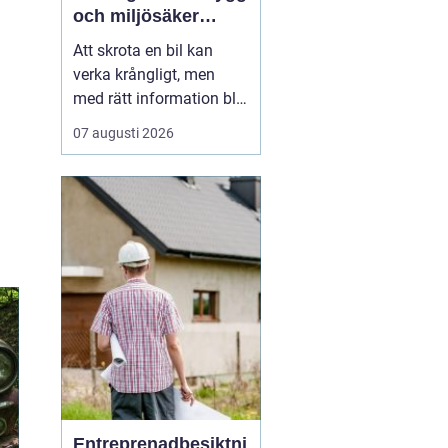
och miljösäker
skrotning
Att skrota en bil kan
verka krångligt, men
med rätt information blir
processen enkel. För
07 augusti 2026
många bilägare handlar
valet av bilskrot om tre
saker: trygg
avregistrering, rimlig
ersättning och omtanke
om miljön. I
Stockholmsområdet
finns flera alternativ...
Entreprenadbesiktni