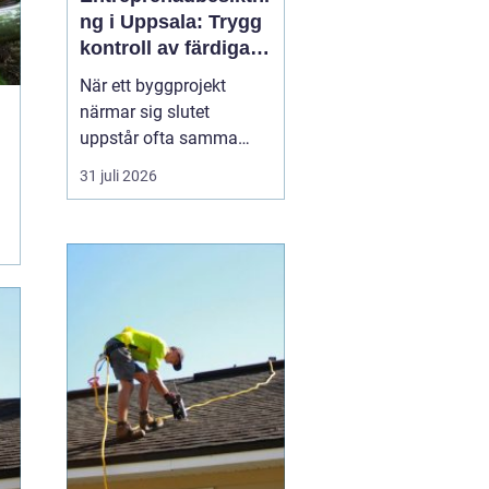
ng i Uppsala: Trygg
kontroll av färdiga
byggprojekt
När ett byggprojekt
närmar sig slutet
uppstår ofta samma
fråga: är entreprenaden
31 juli 2026
verkligen utförd så som
avtalats? En
professionell
entreprenadbesiktning
ger ett tydligt svar.
Genom en strukturerad
genomgån...