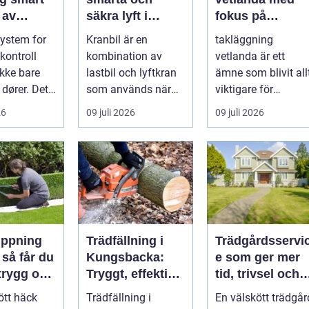
 av
säkra lyft i
fokus på
er
vardagen
hållbara tak oc
system for
Kranbil är en
takläggning
trygga hus
ontroll
kombination av
vetlanda är ett
ikke bare
lastbil och lyftkran
ämne som blivit all
 dører. Det
som används när
viktigare för
om å ha
tungt eller
husägare,
26
09 juli 2026
09 juli 2026
k...
skrymma...
bostadsrättsföreni
gar och ...
ippning
Trädfällning i
Trädgårdsservi
u
Kungsbacka:
e som ger mer
 trygg och
Tryggt, effektivt
tid, trivsel och
häck året
och med
värde
ött häck
Trädfällning i
En välskött trädgår
omtanke om