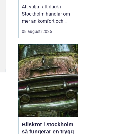
Att välja rätt däck i
Stockholm handlar om
mer än komfort och
utseende. Vädret växlar
08 augusti 2026
snabbt, trafikrytmen är
hög och vägarna utsätts
för allt från slask och is
till varma
sommarpassager. Den
som vill köra säkert och
ekonomiskt behöver
därför ha koll...
Bilskrot i stockholm
så fungerar en trygg