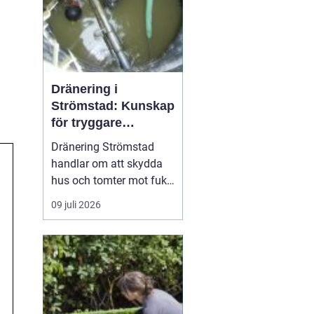
Dränering i
Strömstad: Kunskap
för tryggare
husgrunder
Dränering Strömstad
handlar om att skydda
hus och tomter mot fukt,
läckage och långsiktiga
09 juli 2026
skador i en miljö som
ofta präglas av
kustklimat, klippor och
varierande
markförhållanden.
Genom att förstå...