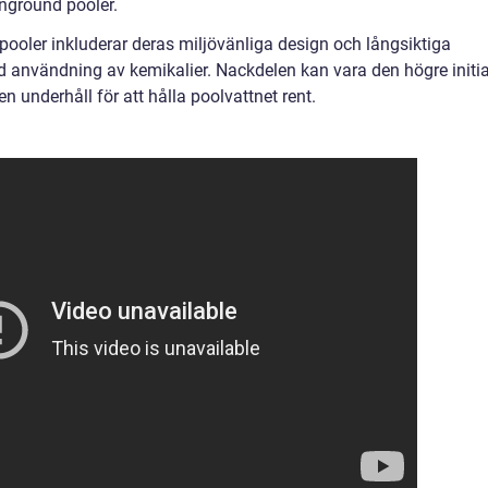
nground pooler.
pooler inkluderar deras miljövänliga design och långsiktiga
användning av kemikalier. Nackdelen kan vara den högre initi
 underhåll för att hålla poolvattnet rent.