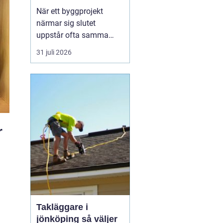
byggprojekt
När ett byggprojekt
närmar sig slutet
uppstår ofta samma
fråga: är entreprenaden
31 juli 2026
verkligen utförd så som
avtalats? En
professionell
entreprenadbesiktning
ger ett tydligt svar.
Genom en strukturerad
r
genomgån...
Takläggare i
jönköping så väljer