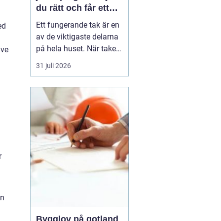
du rätt och får ett
tak som håller
Ett fungerande tak är en
ed
av de viktigaste delarna
på hela huset. När taket
ive
börjar bli slitet påverkar
31 juli 2026
det både tryggheten,
energiförbrukningen och
värdet på huset. Därför
blir valet
av takläggare i
Jönköping avg...
r
an
Bygglov på gotland