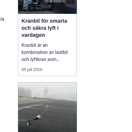
ala
Kranbil för smarta
och säkra lyft i
vardagen
Kranbil är en
kombination av lastbil
och lyftkran som
används när tungt eller
09 juli 2026
skrymmande material
behöver flyttas snabbt,
säkert och
kostnadseffektivt.
Genom att hyra en
kranbil kan
privatpersoner, företag
och entrepren&...