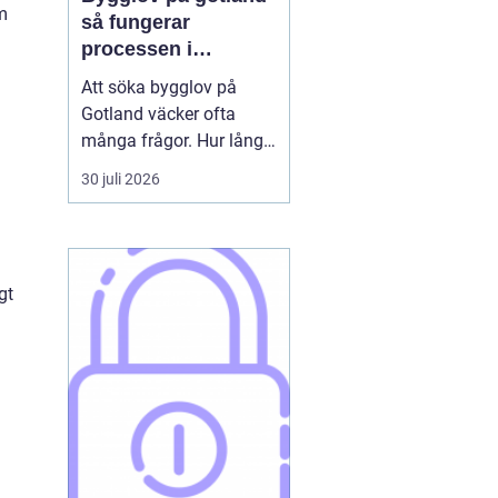
em
så fungerar
processen i
praktiken
Att söka bygglov på
Gotland väcker ofta
många frågor. Hur lång
tid tar det? Vilka
30 juli 2026
handlingar behövs? Och
vad gäller egentligen
nära havet eller i Visbys
känsliga kulturmiljö? För
gt
den som sällan har
kontakt med kommunen
kan bygglovsregler
kännas både ...