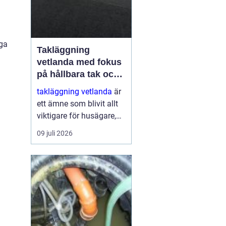
nga
Takläggning
vetlanda med fokus
på hållbara tak och
trygga hus
takläggning vetlanda
är
ett ämne som blivit allt
viktigare för husägare,
bostadsrättsföreningar
09 juli 2026
och fastighetsägare i
trakten. Ett friskt tak
skyddar inte bara mot
regn, snö och blåst, utan
påve...