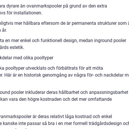
vara dyrare än ovanmarkspooler på grund av den extra
s för installationen.
nligtvis mer hållbara eftersom de är permanenta strukturer som 
 år.
ta en mer enkel och funktionell design, medan inground pooler
rds estetik.
kdelar med olika pooltyper
a pooltyper utvecklats och förbättrats för att möta
r. Här är en historisk genomgång av några för- och nackdelar 
round pooler inkluderar deras hållbarhet och anpassningsbarhet t
r kan vara den högre kostnaden och det mer omfattande
anmarkspooler är deras relativt låga kostnad och enkel
de kanske inte passar så bra i en mer formell trädgårdsdesign oc