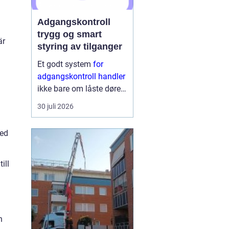
Adgangskontroll
trygg og smart
är
styring av tilganger
Et godt system
for
adgangskontroll handler
ikke bare om låste dører.
Det handler om å ha
30 juli 2026
oversikt, kunne styre
tilganger effektivt og
med
sikre mennesker, verdier
og informasjon på en
ryddig måte. Moderne
ill
lø...
h