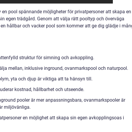
 en pool spännande möjligheter för privatpersoner att skapa en
 sin egen trädgård. Genom att välja rätt pooltyp och överväga
 en hållbar och vacker pool som kommer att ge dig glädje i må
ttenfylld struktur för simning och avkoppling.
 välja mellan, inklusive inground, ovanmarkspool och naturpool.
m, yta och djup är viktiga att ta hänsyn till.
luderar kostnad, hållbarhet och utseende.
inground pooler är mer anpassningsbara, ovanmarkspooler är
är miljövänliga.
atpersoner en möjlighet att skapa sin egen avkopplingsoas i