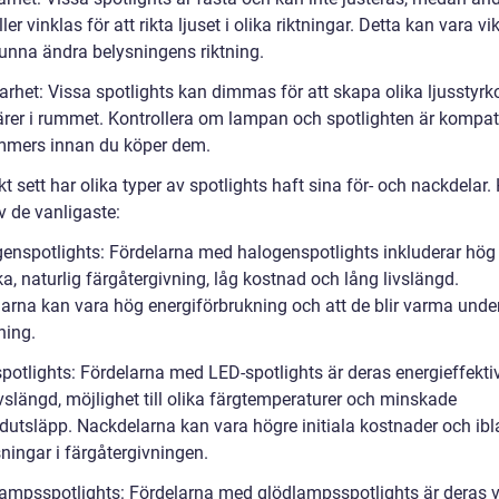
ller vinklas för att rikta ljuset i olika riktningar. Detta kan vara vi
kunna ändra belysningens riktning.
arhet: Vissa spotlights kan dimmas för att skapa olika ljusstyrk
rer i rummet. Kontrollera om lampan och spotlighten är kompat
mers innan du köper dem.
kt sett har olika typer av spotlights haft sina för- och nackdelar.
v de vanligaste:
genspotlights: Fördelarna med halogenspotlights inkluderar hög
ka, naturlig färgåtergivning, låg kostnad och lång livslängd.
arna kan vara hög energiförbrukning och att de blir varma unde
ing.
potlights: Fördelarna med LED-spotlights är deras energieffektiv
vslängd, möjlighet till olika färgtemperaturer och minskade
idutsläpp. Nackdelarna kan vara högre initiala kostnader och ib
ningar i färgåtergivningen.
lampsspotlights: Fördelarna med glödlampsspotlights är deras