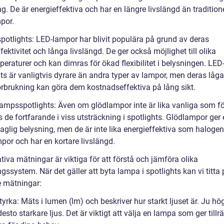
g. De är energieffektiva och har en längre livslängd än tradition
por.
spotlights: LED-lampor har blivit populära på grund av deras
fektivitet och långa livslängd. De ger också möjlighet till olika
eraturer och kan dimras för ökad flexibilitet i belysningen. LED
ts är vanligtvis dyrare än andra typer av lampor, men deras låga
örbrukning kan göra dem kostnadseffektiva på lång sikt.
lampsspotlights: Även om glödlampor inte är lika vanliga som för
 de fortfarande i viss utsträckning i spotlights. Glödlampor ger
glig belysning, men de är inte lika energieffektiva som halogen-
por och har en kortare livslängd.
tiva mätningar är viktiga för att förstå och jämföra olika
gssystem. När det gäller att byta lampa i spotlights kan vi titta
e mätningar:
tyrka: Mäts i lumen (lm) och beskriver hur starkt ljuset är. Ju hö
esto starkare ljus. Det är viktigt att välja en lampa som ger tillrä