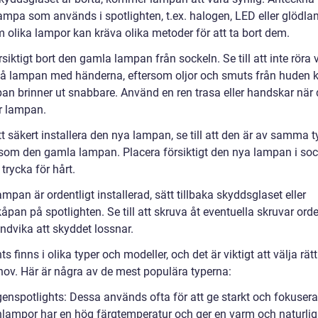
lampa som används i spotlighten, t.ex. halogen, LED eller glödla
m olika lampor kan kräva olika metoder för att ta bort dem.
rsiktigt bort den gamla lampan från sockeln. Se till att inte röra 
på lampan med händerna, eftersom oljor och smuts från huden 
pan brinner ut snabbare. Använd en ren trasa eller handskar när
r lampan.
tt säkert installera den nya lampan, se till att den är av samma 
 som den gamla lampan. Placera försiktigt den nya lampan i soc
 trycka för hårt.
ampan är ordentligt installerad, sätt tillbaka skyddsglaset eller
pan på spotlighten. Se till att skruva åt eventuella skruvar orde
undvika att skyddet lossnar.
ts finns i olika typer och modeller, och det är viktigt att välja rätt
hov. Här är några av de mest populära typerna:
enspotlights: Dessa används ofta för att ge starkt och fokuserat
lampor har en hög färgtemperatur och ger en varm och naturlig