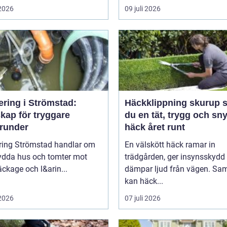
 2026
09 juli 2026
ering i Strömstad:
Häckklippning skurup så får
kap för tryggare
du en tät, trygg och sn
runder
häck året runt
ring Strömstad handlar om
En välskött häck ramar in
kydda hus och tomter mot
trädgården, ger insynsskydd
läckage och l&arin...
dämpar ljud från vägen. Sam
kan häck...
 2026
07 juli 2026