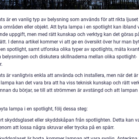
ts är en vanlig typ av belysning som används för att rikta ljuset
a områden eller objekt. Att byta lampa i en spotlight kan ibland 
de uppgift, men med rätt kunskap och verktyg kan det göras på
ätt. I denna artikel kommer vi att ge en översikt över hur man by
en spotlight, samt utforska olika typer av spotlights, mäta kvant
 belysningen och diskutera skillnaderna mellan olika spotlight-
r.
ts är vanligtvis enkla att använda och installera, men när det ä
 lampa kan det vara bra att ha viss teknisk kunskap och rätt verkt
Innan du börjar, se till att strömmen är avstängd och att lampan
byta lampa i en spotlight, följ dessa steg:
rt skyddsglaset eller skyddskåpan från spotlighten. Detta kan va
nom att lossa några skruvar eller trycka på en spärr.
skyddsglaset är borta, kommer lampan att vara synlig. Anteckna 