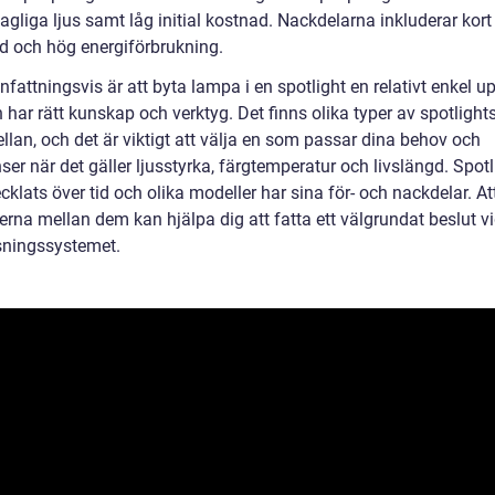
gliga ljus samt låg initial kostnad. Nackdelarna inkluderar kort
gd och hög energiförbrukning.
ttningsvis är att byta lampa i en spotlight en relativt enkel up
ar rätt kunskap och verktyg. Det finns olika typer av spotlights
llan, och det är viktigt att välja en som passar dina behov och
ser när det gäller ljusstyrka, färgtemperatur och livslängd. Spotl
cklats över tid och olika modeller har sina för- och nackdelar. At
erna mellan dem kan hjälpa dig att fatta ett välgrundat beslut v
sningssystemet.