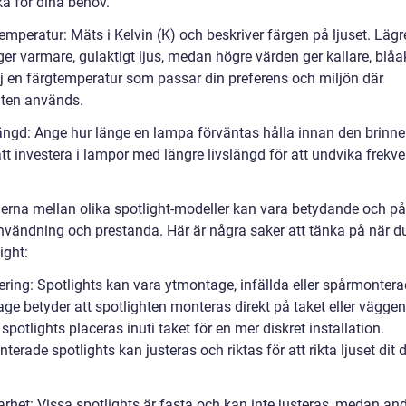
ka för dina behov.
emperatur: Mäts i Kelvin (K) och beskriver färgen på ljuset. Lägr
er varmare, gulaktigt ljus, medan högre värden ger kallare, blåa
älj en färgtemperatur som passar din preferens och miljön där
hten används.
längd: Ange hur länge en lampa förväntas hålla innan den brinner
att investera i lampor med längre livslängd för att undvika frekv
derna mellan olika spotlight-modeller kan vara betydande och p
nvändning och prestanda. Här är några saker att tänka på när du
ight:
ering: Spotlights kan vara ytmontage, infällda eller spårmontera
ge betyder att spotlighten monteras direkt på taket eller vägge
 spotlights placeras inuti taket för en mer diskret installation.
erade spotlights kan justeras och riktas för att rikta ljuset dit 
arhet: Vissa spotlights är fasta och kan inte justeras, medan an