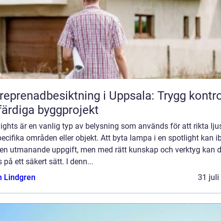
reprenadbesiktning i Uppsala: Trygg kontro
färdiga byggprojekt
ights är en vanlig typ av belysning som används för att rikta lju
ecifika områden eller objekt. Att byta lampa i en spotlight kan i
 en utmanande uppgift, men med rätt kunskap och verktyg kan d
 på ett säkert sätt. I denn...
n Lindgren
31 jul