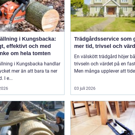
fällning i Kungsbacka:
Trädgårdsservice som 
t, effektivt och med
mer tid, trivsel och vär
nke om hela tomten
En välskött trädgård höjer b
ällning i Kungsbacka handlar
trivseln och värdet på en fas
ket mer än att bara ta ner
Men många upplever att tiden
. I e...
 2026
03 juli 2026