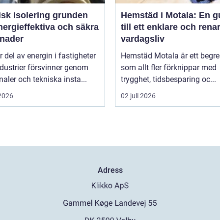
 isolering grunden
Hemstäd i Motala: En g
nergieffektiva och säkra
till ett enklare och rena
nader
vardagsliv
r del av energin i fastigheter
Hemstäd Motala är ett begr
dustrier försvinner genom
som allt fler förknippar med
analer och tekniska insta...
trygghet, tidsbesparing oc...
 2026
02 juli 2026
Adress