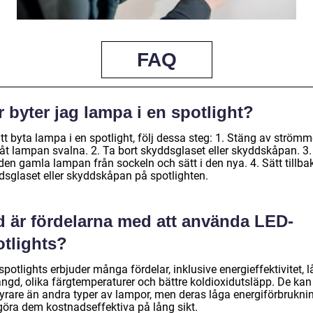
FAQ
 byter jag lampa i en spotlight?
tt byta lampa i en spotlight, följ dessa steg: 1. Stäng av ström
låt lampan svalna. 2. Ta bort skyddsglaset eller skyddskåpan. 3.
den gamla lampan från sockeln och sätt i den nya. 4. Sätt tillba
dsglaset eller skyddskåpan på spotlighten.
d är fördelarna med att använda LED-
otlights?
potlights erbjuder många fördelar, inklusive energieffektivitet, 
ängd, olika färgtemperaturer och bättre koldioxidutsläpp. De kan
 dyrare än andra typer av lampor, men deras låga energiförbrukni
göra dem kostnadseffektiva på lång sikt.