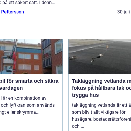
 på ett säkert sätt. I denn...
e Pettersson
30 jul
il för smarta och säkra
Takläggning vetlanda 
i vardagen
fokus på hållbara tak o
trygga hus
l är en kombination av
l och lyftkran som används
takläggning vetlanda är ett
ngt eller skrymma...
som blivit allt viktigare för
husägare, bostadsrättsfören
och ...