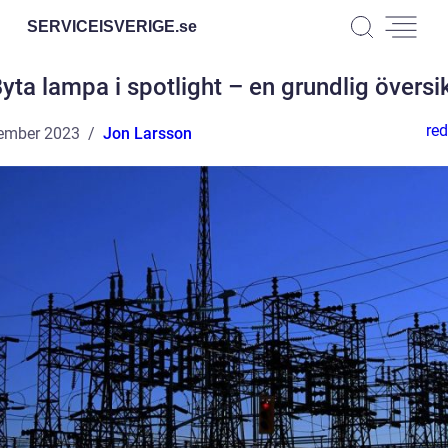
SERVICEISVERIGE.
se
yta lampa i spotlight – en grundlig översi
red
ember 2023
Jon Larsson