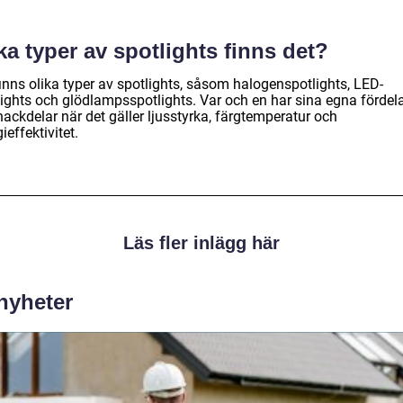
ka typer av spotlights finns det?
inns olika typer av spotlights, såsom halogenspotlights, LED-
lights och glödlampsspotlights. Var och en har sina egna fördel
ackdelar när det gäller ljusstyrka, färgtemperatur och
ieffektivitet.
Läs fler inlägg här
 nyheter