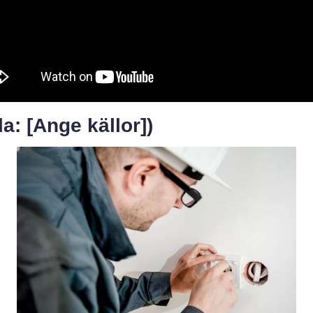
la: [Ange källor])