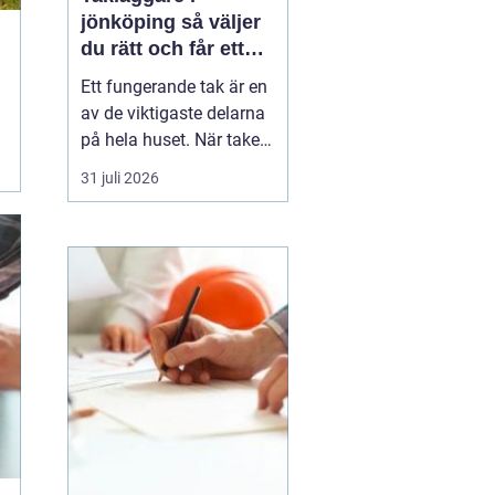
jönköping så väljer
du rätt och får ett
tak som håller
Ett fungerande tak är en
av de viktigaste delarna
på hela huset. När taket
börjar bli slitet påverkar
31 juli 2026
det både tryggheten,
energiförbrukningen och
värdet på huset. Därför
blir valet
av takläggare i
Jönköping avg...