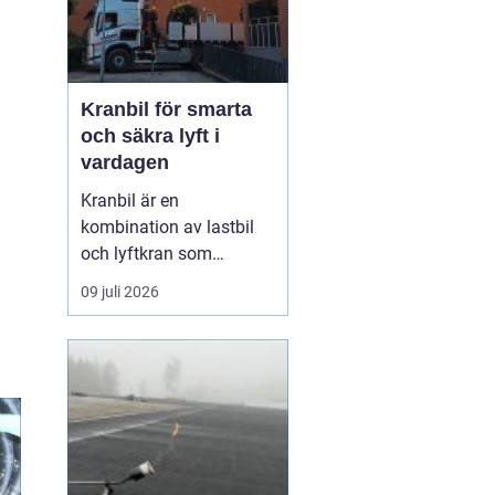
Kranbil för smarta
och säkra lyft i
vardagen
Kranbil är en
kombination av lastbil
och lyftkran som
används när tungt eller
09 juli 2026
skrymmande material
behöver flyttas snabbt,
säkert och
kostnadseffektivt.
Genom att hyra en
kranbil kan
privatpersoner, företag
och entrepren&...