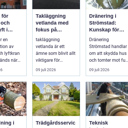
 för
Takläggning
Dränering i
 och
vetlanda med
Strömstad:
ft i
fokus på
Kunskap för
en
hållbara tak och
tryggare
r en
takläggning
Dränering
trygga hus
husgrunder
tion av
vetlanda är ett
Strömstad handlar
ch lyftkran
ämne som blivit allt
om att skydda hus
änds när
viktigare för
och tomter mot fukt
er
husägare,
läckage och l&arin..
26
09 juli 2026
09 juli 2026
...
bostadsrättsförenin
gar och ...
lning i
Trädgårdsservic
Teknisk