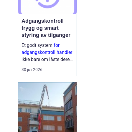
Adgangskontroll
trygg og smart
styring av tilganger
Et godt system
for
adgangskontroll handler
ikke bare om låste dører.
Det handler om å ha
30 juli 2026
oversikt, kunne styre
tilganger effektivt og
sikre mennesker, verdier
og informasjon på en
ryddig måte. Moderne
lø...