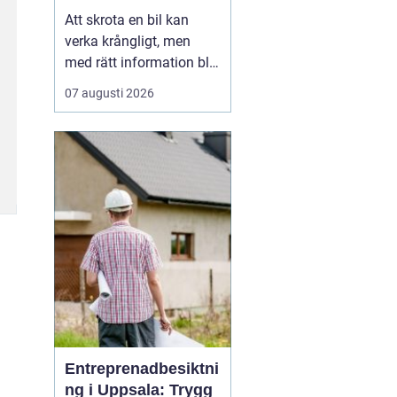
skrotning
Att skrota en bil kan
verka krångligt, men
med rätt information blir
processen enkel. För
07 augusti 2026
många bilägare handlar
valet av bilskrot om tre
saker: trygg
avregistrering, rimlig
ersättning och omtanke
om miljön. I
Stockholmsområdet
finns flera alternativ...
Entreprenadbesiktni
ng i Uppsala: Trygg