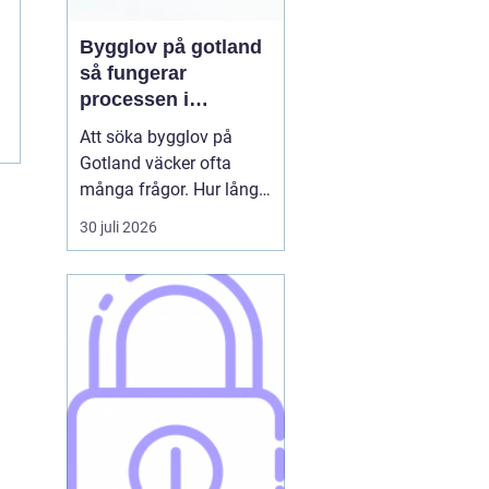
Bygglov på gotland
så fungerar
processen i
praktiken
Att söka bygglov på
Gotland väcker ofta
många frågor. Hur lång
tid tar det? Vilka
30 juli 2026
handlingar behövs? Och
vad gäller egentligen
nära havet eller i Visbys
känsliga kulturmiljö? För
den som sällan har
kontakt med kommunen
kan bygglovsregler
kännas både ...