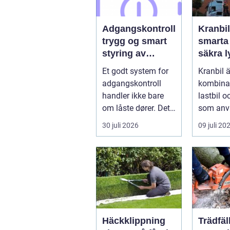
Adgangskontroll
Kranbil
trygg og smart
smarta
styring av
säkra ly
tilganger
vardag
Et godt system for
Kranbil ä
adgangskontroll
kombina
handler ikke bare
lastbil o
om låste dører. Det
som anv
handler om å ha
tungt ell
30 juli 2026
09 juli 20
oversikt, k...
skrymma
Häckklippning
Trädfäl