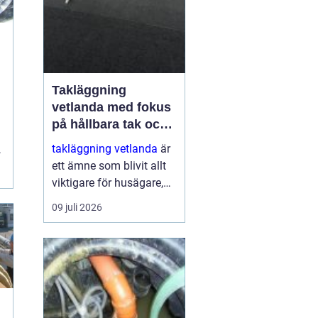
Takläggning
vetlanda med fokus
på hållbara tak och
trygga hus
takläggning vetlanda
är
,
ett ämne som blivit allt
.
viktigare för husägare,
bostadsrättsföreningar
09 juli 2026
och fastighetsägare i
trakten. Ett friskt tak
skyddar inte bara mot
regn, snö och blåst, utan
påve...