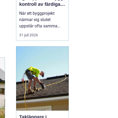
kontroll av färdiga
byggprojekt
När ett byggprojekt
närmar sig slutet
uppstår ofta samma
fråga: är entreprenaden
31 juli 2026
verkligen utförd så som
avtalats? En
professionell
entreprenadbesiktning
ger ett tydligt svar.
Genom en strukturerad
genomgån...
Takläggare i