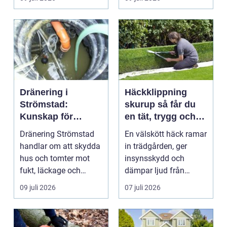
och ...
Dränering i
Häckklippning
Strömstad:
skurup så får du
Kunskap för
en tät, trygg och
tryggare
snygg häck året
Dränering Strömstad
En välskött häck ramar
husgrunder
runt
handlar om att skydda
in trädgården, ger
hus och tomter mot
insynsskydd och
fukt, läckage och
dämpar ljud från
l&arin...
vägen. Samtidigt kan
09 juli 2026
07 juli 2026
häck...