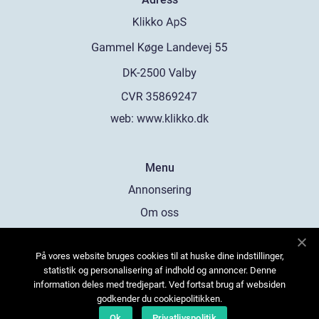
web:
www.klikko.dk
Menu
Annonsering
Om oss
Cookies
På vores website bruges cookies til at huske dine indstillinger,
Kontakta oss
statistik og personalisering af indhold og annoncer. Denne
Sitemap
information deles med tredjepart. Ved fortsat brug af websiden
godkender du cookiepolitikken.
Ok
Privatlivspolitik