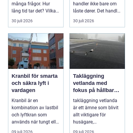
många frågor. Hur
handler ikke bare om
lång tid tar det? Vilka
låste dører. Det handler
handlingar behövs?...
om å ha oversikt, k...
30 juli 2026
30 juli 2026
Kranbil för smarta
Takläggning
och säkra lyft i
vetlanda med
vardagen
fokus på hållbara
tak och trygga hus
Kranbil är en
takläggning vetlanda
kombination av lastbil
är ett ämne som blivit
och lyftkran som
allt viktigare för
används när tungt eller
husägare,
skrymma...
bostadsrättsföreningar
09 juli 2026
09 juli 2026