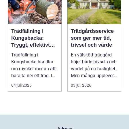
Trädfällning i
Trädgårdsservice
Kungsbacka:
som ger mer tid,
Tryggt, effektivt
trivsel och värde
och med omtanke
Trädfällning i
En välskött trädgård
om hela tomten
Kungsbacka handlar
höjer både trivseln och
om mycket mer än att
värdet på en fastighet.
bara ta ner ett träd. I
Men många upplever
e...
att tiden, o...
04 juli 2026
03 juli 2026
Adress