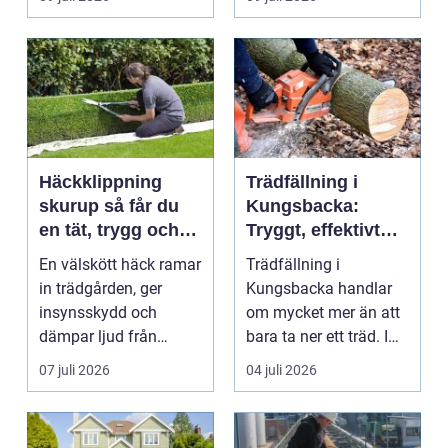
och ...
Häckklippning
Trädfällning i
skurup så får du
Kungsbacka:
en tät, trygg och
Tryggt, effektivt
snygg häck året
och med omtanke
En välskött häck ramar
Trädfällning i
runt
om hela tomten
in trädgården, ger
Kungsbacka handlar
insynsskydd och
om mycket mer än att
dämpar ljud från
bara ta ner ett träd. I
vägen. Samtidigt kan
e...
07 juli 2026
04 juli 2026
häck...