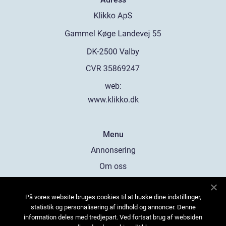
web:
www.klikko.dk
Menu
Annonsering
Om oss
Cookies
På vores website bruges cookies til at huske dine indstillinger,
Kontakta oss
statistik og personalisering af indhold og annoncer. Denne
Sitemap
information deles med tredjepart. Ved fortsat brug af websiden