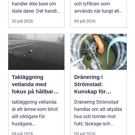
handler ikke bare om
och lyftkran som
låste dører. Det handler
används när tungt eller
om å ha oversikt, k...
skrymma...
30 juli 2026
09 juli 2026
Takläggning
Dränering i
vetlanda med
Strömstad:
fokus på hållbara
Kunskap för
tak och trygga hus
tryggare
takläggning vetlanda
Dränering Strömstad
husgrunder
är ett ämne som blivit
handlar om att skydda
allt viktigare för
hus och tomter mot
husägare,
fukt, läckage och
bostadsrättsföreningar
l&arin...
09 juli 2026
09 juli 2026