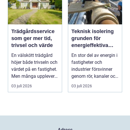
Trädgårdsservice
Teknisk isolering
som ger mer tid,
grunden för
trivsel och värde
energieffektiva
och säkra
En välskött trädgård
En stor del av energin i
byggnader
höjer både trivseln och
fastigheter och
värdet på en fastighet.
industrier försvinner
Men många upplever
genom rör, kanaler och
att tiden, o...
tekniska insta...
03 juli 2026
03 juli 2026
Adress