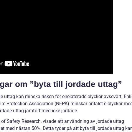
gar om ”byta till jordade uttag”
ade uttag kan minska risken för elrelaterade olyckor avsevärt. Enli
ire Protection Association (NFPA) minskar antalet elolyckor me
rdade uttag jämfört med icke-jordade.
l of Safety Research, visade att användning av jordade uttag
t med nästan 50%. Detta tyder på att byta till jordade uttag ka