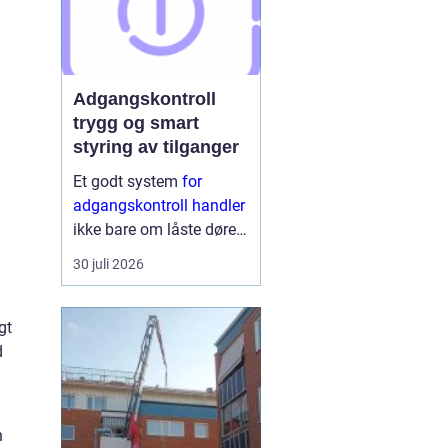
Adgangskontroll
trygg og smart
styring av tilganger
Et godt system
for
adgangskontroll handler
ikke bare om låste dører.
Det handler om å ha
30 juli 2026
oversikt, kunne styre
tilganger effektivt og
sikre mennesker, verdier
gt
og informasjon på en
d
ryddig måte. Moderne
lø...
n