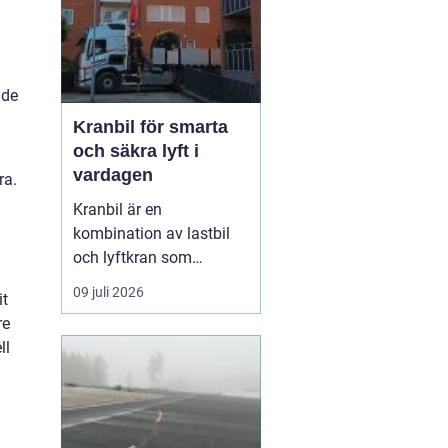
 de
Kranbil för smarta
och säkra lyft i
vardagen
ra.
Kranbil är en
kombination av lastbil
och lyftkran som
används när tungt eller
09 juli 2026
it
skrymmande material
re
behöver flyttas snabbt,
ll
säkert och
kostnadseffektivt.
Genom att hyra en
kranbil kan