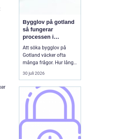
t
Bygglov på gotland
så fungerar
processen i
praktiken
Att söka bygglov på
Gotland väcker ofta
många frågor. Hur lång
tid tar det? Vilka
30 juli 2026
handlingar behövs? Och
vad gäller egentligen
ker
nära havet eller i Visbys
känsliga kulturmiljö? För
den som sällan har
kontakt med kommunen
kan bygglovsregler
kännas både ...