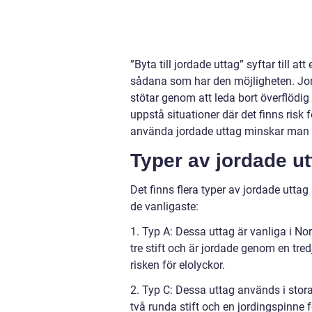
”Byta till jordade uttag” syftar till a
sådana som har den möjligheten. Jor
stötar genom att leda bort överflödig
uppstå situationer där det finns r
använda jordade uttag minskar man ri
Typer av jordade ut
Det finns flera typer av jordade utta
de vanligaste:
1. Typ A: Dessa uttag är vanliga i Nor
tre stift och är jordade genom en tre
risken för elolyckor.
2. Typ C: Dessa uttag används i stora
två runda stift och en jordingspinne 