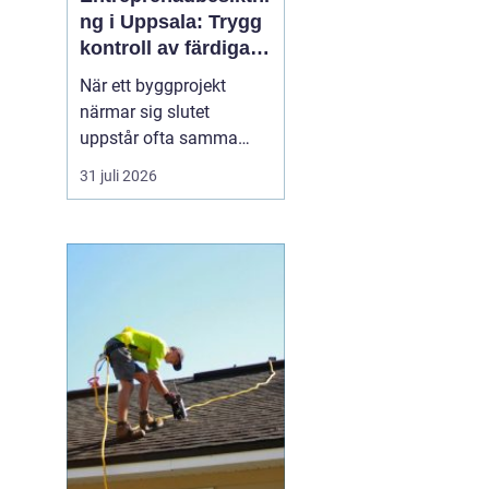
ng i Uppsala: Trygg
kontroll av färdiga
byggprojekt
När ett byggprojekt
närmar sig slutet
uppstår ofta samma
fråga: är entreprenaden
31 juli 2026
verkligen utförd så som
avtalats? En
professionell
entreprenadbesiktning
ger ett tydligt svar.
Genom en strukturerad
genomgån...