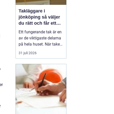
Takläggare i
jönköping så väljer
du rätt och får ett
tak som håller
Ett fungerande tak är en
t
av de viktigaste delarna
på hela huset. När taket
börjar bli slitet påverkar
31 juli 2026
det både tryggheten,
energiförbrukningen och
värdet på huset. Därför
v
blir valet
av takläggare i
Jönköping avg...
er
r