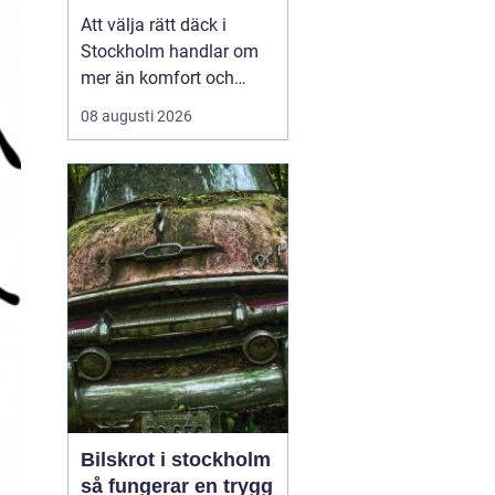
Att välja rätt däck i
Stockholm handlar om
mer än komfort och
utseende. Vädret växlar
08 augusti 2026
snabbt, trafikrytmen är
hög och vägarna utsätts
för allt från slask och is
till varma
sommarpassager. Den
som vill köra säkert och
ekonomiskt behöver
därför ha koll...
Bilskrot i stockholm
så fungerar en trygg