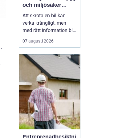
och miljösäker
skrotning
Att skrota en bil kan
verka krångligt, men
med rätt information blir
processen enkel. För
07 augusti 2026
många bilägare handlar
g”
valet av bilskrot om tre
saker: trygg
r
avregistrering, rimlig
ersättning och omtanke
om miljön. I
Stockholmsområdet
finns flera alternativ...
Entreprenadbesiktni