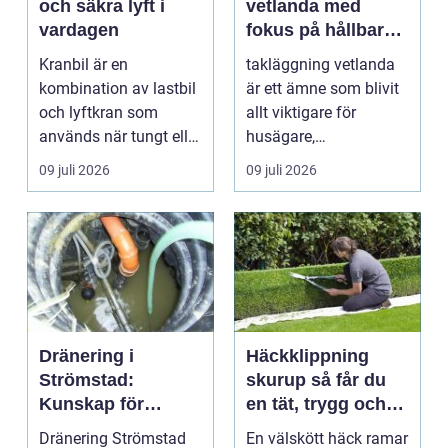
och säkra lyft i
vetlanda med
vardagen
fokus på hållbara
tak och trygga hus
Kranbil är en
takläggning vetlanda
kombination av lastbil
är ett ämne som blivit
och lyftkran som
allt viktigare för
används när tungt eller
husägare,
skrymma...
bostadsrättsföreningar
09 juli 2026
09 juli 2026
och ...
Dränering i
Häckklippning
Strömstad:
skurup så får du
Kunskap för
en tät, trygg och
tryggare
snygg häck året
Dränering Strömstad
En välskött häck ramar