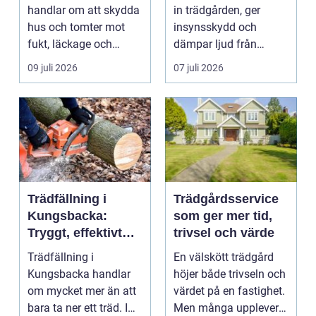
husgrunder
runt
handlar om att skydda
in trädgården, ger
hus och tomter mot
insynsskydd och
fukt, läckage och
dämpar ljud från
l&arin...
vägen. Samtidigt kan
09 juli 2026
07 juli 2026
häck...
Trädfällning i
Trädgårdsservice
Kungsbacka:
som ger mer tid,
Tryggt, effektivt
trivsel och värde
och med omtanke
Trädfällning i
En välskött trädgård
om hela tomten
Kungsbacka handlar
höjer både trivseln och
om mycket mer än att
värdet på en fastighet.
bara ta ner ett träd. I
Men många upplever