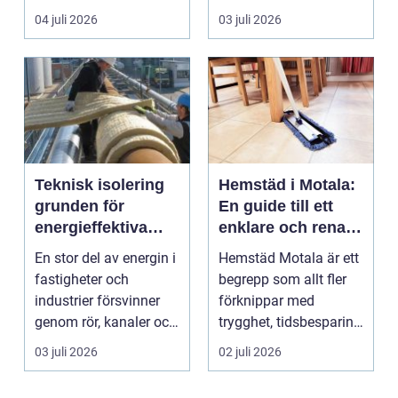
e...
att tiden, o...
04 juli 2026
03 juli 2026
Teknisk isolering
Hemstäd i Motala:
grunden för
En guide till ett
energieffektiva
enklare och renare
och säkra
vardagsliv
En stor del av energin i
Hemstäd Motala är ett
byggnader
fastigheter och
begrepp som allt fler
industrier försvinner
förknippar med
genom rör, kanaler och
trygghet, tidsbesparing
tekniska insta...
oc...
03 juli 2026
02 juli 2026