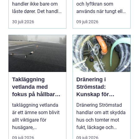
handler ikke bare om
och lyftkran som
låste dører. Det handler
används när tungt eller
om å ha oversikt, k...
skrymma...
30 juli 2026
09 juli 2026
Takläggning
Dränering i
vetlanda med
Strömstad:
fokus på hållbara
Kunskap för
tak och trygga hus
tryggare
takläggning vetlanda
Dränering Strömstad
husgrunder
är ett ämne som blivit
handlar om att skydda
allt viktigare för
hus och tomter mot
husägare,
fukt, läckage och
bostadsrättsföreningar
l&arin...
09 juli 2026
09 juli 2026