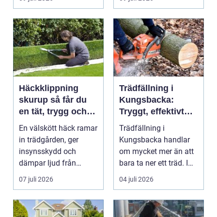
och ...
Häckklippning
Trädfällning i
skurup så får du
Kungsbacka:
en tät, trygg och
Tryggt, effektivt
snygg häck året
och med omtanke
En välskött häck ramar
Trädfällning i
runt
om hela tomten
in trädgården, ger
Kungsbacka handlar
insynsskydd och
om mycket mer än att
dämpar ljud från
bara ta ner ett träd. I
vägen. Samtidigt kan
e...
07 juli 2026
04 juli 2026
häck...