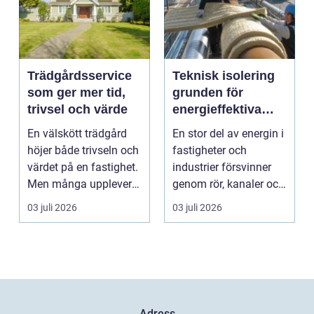
Trädgårdsservice
Teknisk isolering
som ger mer tid,
grunden för
trivsel och värde
energieffektiva
och säkra
En välskött trädgård
En stor del av energin i
byggnader
höjer både trivseln och
fastigheter och
värdet på en fastighet.
industrier försvinner
Men många upplever
genom rör, kanaler och
att tiden, o...
tekniska insta...
03 juli 2026
03 juli 2026
Adress