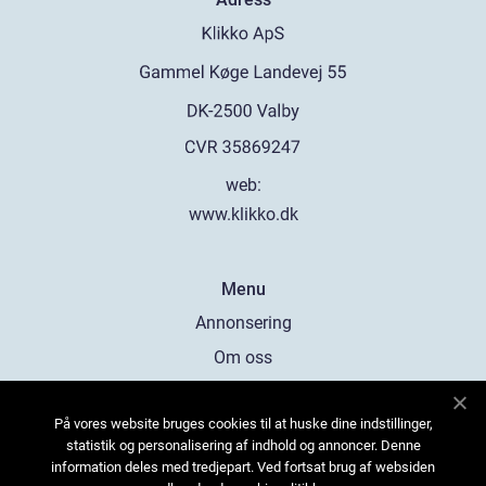
web:
www.klikko.dk
Menu
Annonsering
Om oss
Cookies
På vores website bruges cookies til at huske dine indstillinger,
Kontakta oss
statistik og personalisering af indhold og annoncer. Denne
Sitemap
information deles med tredjepart. Ved fortsat brug af websiden