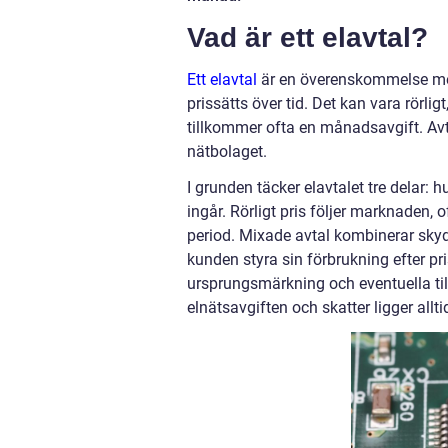
Vad är ett elavtal?
Ett elavtal
är en överenskommelse mell
prissätts över tid. Det kan vara rörlig
tillkommer ofta en månadsavgift. Avt
nätbolaget.
I grunden täcker elavtalet tre delar: h
ingår. Rörligt pris följer marknaden,
period. Mixade avtal kombinerar skydd
kunden styra sin förbrukning efter pr
ursprungsmärkning och eventuella til
elnätsavgiften och skatter ligger allt