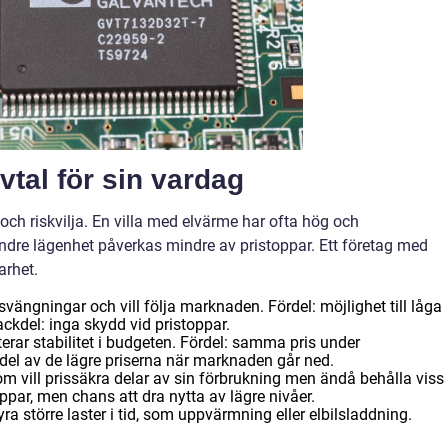
vtal för sin vardag
och riskvilja. En villa med elvärme har ofta hög och
dre lägenhet påverkas mindre av pristoppar. Ett företag med
arhet.
svängningar och vill följa marknaden. Fördel: möjlighet till låga
ackdel: inga skydd vid pristoppar.
terar stabilitet i budgeten. Fördel: samma pris under
del av de lägre priserna när marknaden går ned.
om vill prissäkra delar av sin förbrukning men ändå behålla viss
toppar, men chans att dra nytta av lägre nivåer.
a större laster i tid, som uppvärmning eller elbilsladdning.