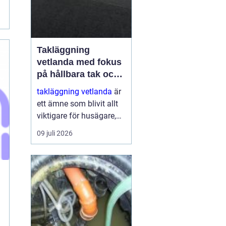
Takläggning
vetlanda med fokus
på hållbara tak och
trygga hus
takläggning vetlanda
är
ett ämne som blivit allt
viktigare för husägare,
bostadsrättsföreningar
09 juli 2026
och fastighetsägare i
trakten. Ett friskt tak
skyddar inte bara mot
regn, snö och blåst, utan
påve...