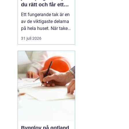
du rätt och får ett
tak som håller
Ett fungerande tak är en
av de viktigaste delarna
på hela huset. När taket
börjar bli slitet påverkar
31 juli 2026
det både tryggheten,
energiförbrukningen och
värdet på huset. Därför
blir valet
av takläggare i
Jönköping avg...
Bygglov på gotland