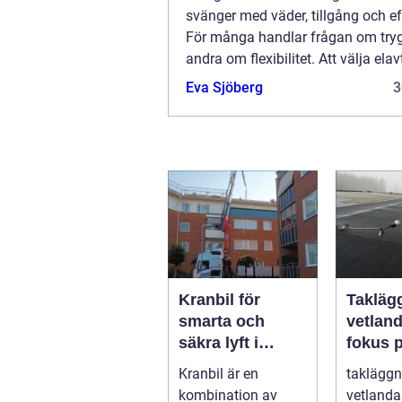
svänger med väder, tillgång och ef
För många handlar frågan om tryg
andra om flexibilitet. Att välja elavt
därför ett v...
Eva Sjöberg
3
Kranbil för
Takläg
smarta och
vetlan
säkra lyft i
fokus 
vardagen
hållbar
Kranbil är en
takläggn
trygga
kombination av
vetlanda 