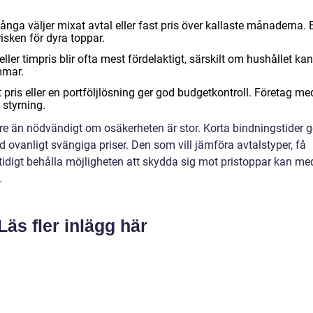
många väljer mixat avtal eller fast pris över kallaste månaderna. E
isken för dyra toppar.
eller timpris blir ofta mest fördelaktigt, särskilt om hushållet kan
immar.
 pris eller en portföljlösning ger god budgetkontroll. Företag me
 styrning.
ängre än nödvändigt om osäkerheten är stor. Korta bindningstider g
ed ovanligt svängiga priser. Den som vill jämföra avtalstyper, få
idigt behålla möjligheten att skydda sig mot pristoppar kan me
.
Läs fler inlägg här