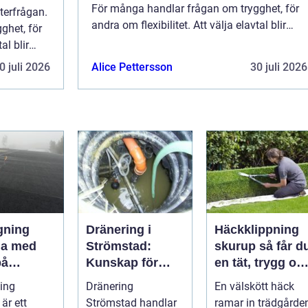
För många handlar frågan om trygghet, för
terfrågan.
andra om flexibilitet. Att välja elavtal blir
ghet, för
därför ett v...
al blir
0 juli 2026
Alice Pettersson
30 juli 2026
gning
Dränering i
Häckklippning
da med
Strömstad:
skurup så får du
på
Kunskap för
en tät, trygg oc
a tak och
tryggare
snygg häck åre
ing
Dränering
En välskött häck
 hus
husgrunder
runt
är ett
Strömstad handlar
ramar in trädgården