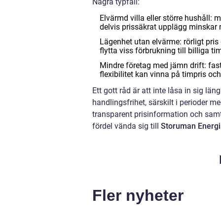
Några typfall:
Elvärmd villa eller större hushåll: 
delvis prissäkrat upplägg minskar r
Lägenhet utan elvärme: rörligt pris 
flytta viss förbrukning till billiga t
Mindre företag med jämn drift: fast
flexibilitet kan vinna på timpris och
Ett gott råd är att inte låsa in sig l
handlingsfrihet, särskilt i perioder m
transparent prisinformation och samt
fördel vända sig till
Storuman Energi
Fler nyheter