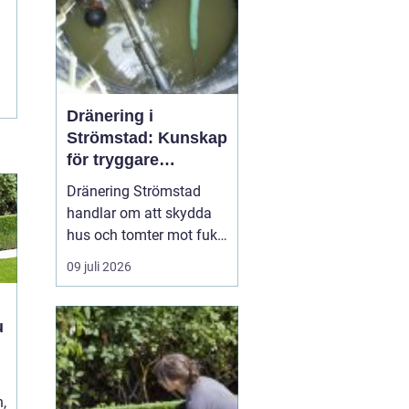
Dränering i
Strömstad: Kunskap
för tryggare
husgrunder
Dränering Strömstad
handlar om att skydda
hus och tomter mot fukt,
läckage och långsiktiga
09 juli 2026
skador i en miljö som
ofta präglas av
kustklimat, klippor och
varierande
h
markförhållanden.
t
Genom att förstå...
,