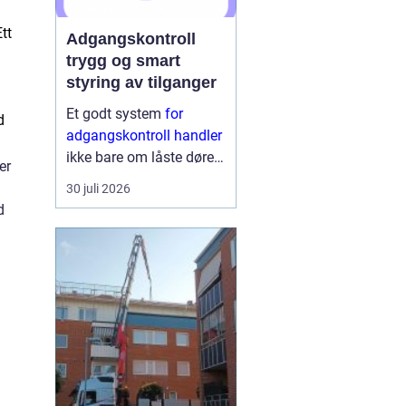
tt
Adgangskontroll
trygg og smart
styring av tilganger
Et godt system
for
d
adgangskontroll handler
ikke bare om låste dører.
er
Det handler om å ha
30 juli 2026
oversikt, kunne styre
d
tilganger effektivt og
sikre mennesker, verdier
og informasjon på en
ryddig måte. Moderne
lø...