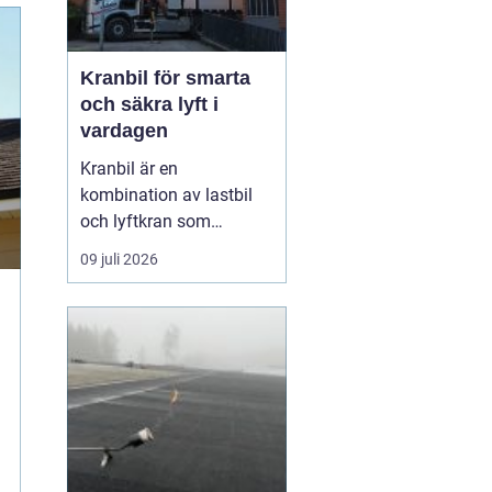
Kranbil för smarta
och säkra lyft i
vardagen
Kranbil är en
kombination av lastbil
och lyftkran som
används när tungt eller
09 juli 2026
skrymmande material
behöver flyttas snabbt,
säkert och
kostnadseffektivt.
Genom att hyra en
kranbil kan
privatpersoner, företag
och entrepren&...