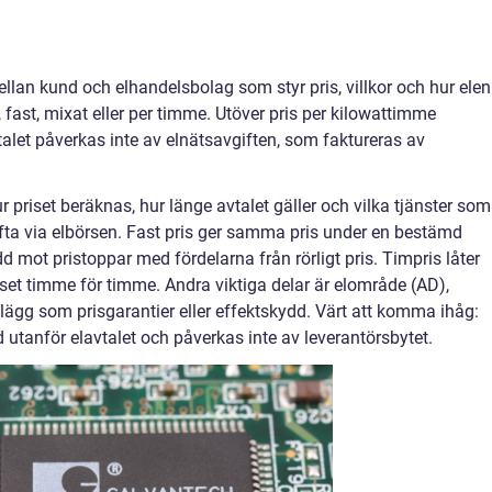
an kund och elhandelsbolag som styr pris, villkor och hur elen
t, fast, mixat eller per timme. Utöver pris per kilowattimme
alet påverkas inte av elnätsavgiften, som faktureras av
ur priset beräknas, hur länge avtalet gäller och vilka tjänster som
 ofta via elbörsen. Fast pris ger samma pris under en bestämd
 mot pristoppar med fördelarna från rörligt pris. Timpris låter
iset timme för timme. Andra viktiga delar är elområde (AD),
lägg som prisgarantier eller effektskydd. Värt att komma ihåg:
id utanför elavtalet och påverkas inte av leverantörsbytet.