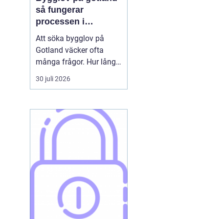
så fungerar
processen i
praktiken
Att söka bygglov på
Gotland väcker ofta
många frågor. Hur lång
tid tar det? Vilka
30 juli 2026
handlingar behövs? Och
vad gäller egentligen
nära havet eller i Visbys
känsliga kulturmiljö? För
den som sällan har
kontakt med kommunen
kan bygglovsregler
kännas både ...