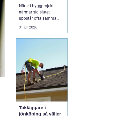
byggprojekt
När ett byggprojekt
närmar sig slutet
uppstår ofta samma
fråga: är entreprenaden
31 juli 2026
verkligen utförd så som
avtalats? En
professionell
entreprenadbesiktning
ger ett tydligt svar.
Genom en strukturerad
genomgån...
Takläggare i
jönköping så väljer