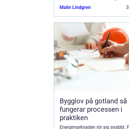
därför ett v...
Malin Lindgren
3
Bygglov på gotland så
fungerar processen i
praktiken
Energimarknaden rör sig snabbt. P