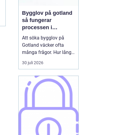
Bygglov på gotland
så fungerar
processen i
praktiken
Att söka bygglov på
Gotland väcker ofta
många frågor. Hur lång
tid tar det? Vilka
30 juli 2026
handlingar behövs? Och
vad gäller egentligen
nära havet eller i Visbys
känsliga kulturmiljö? För
den som sällan har
kontakt med kommunen
kan bygglovsregler
kännas både ...