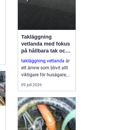
Takläggning
vetlanda med fokus
,
på hållbara tak och
.
trygga hus
takläggning vetlanda
är
ett ämne som blivit allt
viktigare för husägare,
bostadsrättsföreningar
09 juli 2026
och fastighetsägare i
trakten. Ett friskt tak
skyddar inte bara mot
regn, snö och blåst, utan
påve...