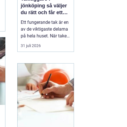
jönköping så väljer
du rätt och får ett
tak som håller
Ett fungerande tak är en
av de viktigaste delarna
på hela huset. När taket
börjar bli slitet påverkar
31 juli 2026
det både tryggheten,
energiförbrukningen och
värdet på huset. Därför
blir valet
av takläggare i
Jönköping avg...