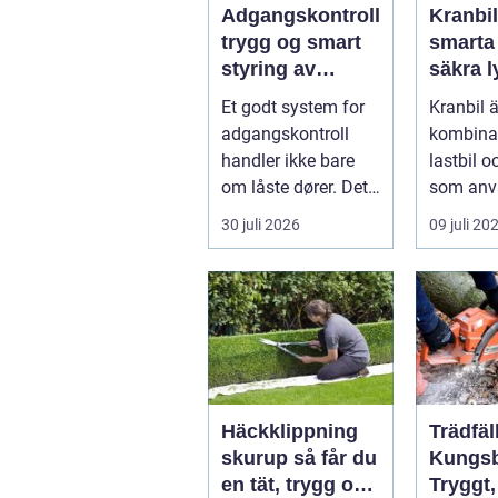
Adgangskontroll
Kranbil
trygg og smart
smarta
styring av
säkra ly
tilganger
vardag
Et godt system for
Kranbil ä
adgangskontroll
kombina
handler ikke bare
lastbil o
om låste dører. Det
som anv
handler om å ha
tungt ell
30 juli 2026
09 juli 20
oversikt, k...
skrymma
Häckklippning
Trädfäl
skurup så får du
Kungsb
en tät, trygg och
Tryggt,