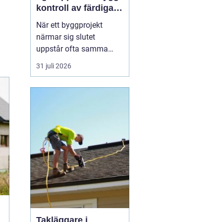
kontroll av färdiga
byggprojekt
När ett byggprojekt
närmar sig slutet
uppstår ofta samma
fråga: är entreprenaden
31 juli 2026
verkligen utförd så som
avtalats? En
professionell
entreprenadbesiktning
ger ett tydligt svar.
Genom en strukturerad
genomgån...
Takläggare i