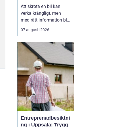
skrotning
Att skrota en bil kan
verka krångligt, men
med rätt information blir
processen enkel. För
07 augusti 2026
många bilägare handlar
valet av bilskrot om tre
saker: trygg
avregistrering, rimlig
ersättning och omtanke
om miljön. I
Stockholmsområdet
finns flera alternativ...
Entreprenadbesiktni
ng i Uppsala: Trygg