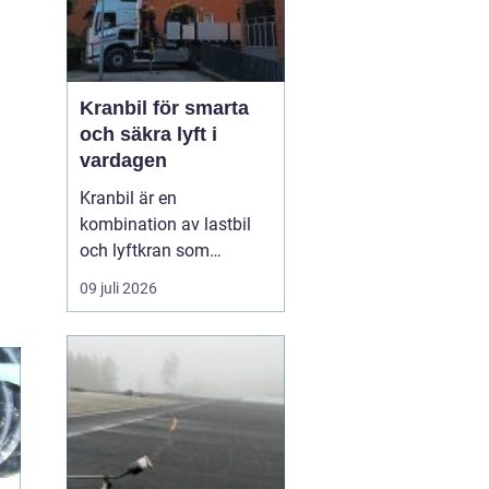
Kranbil för smarta
och säkra lyft i
vardagen
Kranbil är en
kombination av lastbil
och lyftkran som
används när tungt eller
09 juli 2026
skrymmande material
behöver flyttas snabbt,
säkert och
kostnadseffektivt.
Genom att hyra en
kranbil kan
privatpersoner, företag
och entrepren&...