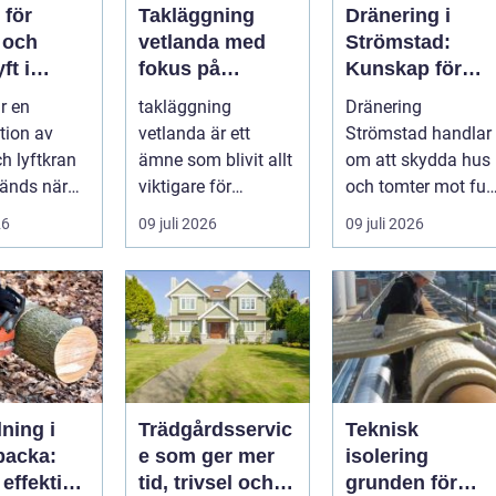
 för
Takläggning
Dränering i
 och
vetlanda med
Strömstad:
ft i
fokus på
Kunskap för
en
hållbara tak och
tryggare
r en
takläggning
Dränering
trygga hus
husgrunder
tion av
vetlanda är ett
Strömstad handlar
ch lyftkran
ämne som blivit allt
om att skydda hus
änds när
viktigare för
och tomter mot fukt
er
husägare,
läckage och l&arin..
26
09 juli 2026
09 juli 2026
...
bostadsrättsförenin
gar och ...
lning i
Trädgårdsservic
Teknisk
acka:
e som ger mer
isolering
 effektivt
tid, trivsel och
grunden för