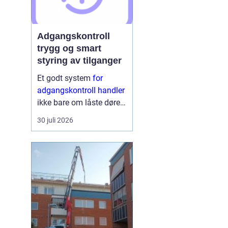
Adgangskontroll
trygg og smart
styring av tilganger
Et godt system
for
adgangskontroll handler
ikke bare om låste dører.
Det handler om å ha
30 juli 2026
oversikt, kunne styre
tilganger effektivt og
sikre mennesker, verdier
og informasjon på en
ryddig måte. Moderne
lø...