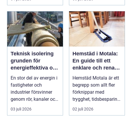
Teknisk isolering
Hemstäd i Motala:
grunden för
En guide till ett
energieffektiva och
enklare och renare
säkra byggnader
vardagsliv
En stor del av energin i
Hemstäd Motala är ett
fastigheter och
begrepp som allt fler
industrier försvinner
förknippar med
genom rör, kanaler och
trygghet, tidsbesparing
tekniska insta...
oc...
03 juli 2026
02 juli 2026