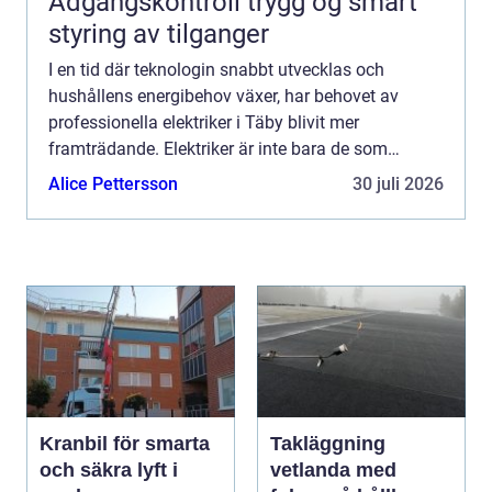
Adgangskontroll trygg og smart
styring av tilganger
I en tid där teknologin snabbt utvecklas och
hushållens energibehov växer, har behovet av
professionella elektriker i Täby blivit mer
framträdande. Elektriker är inte bara de som
installerar sladdar; de är nyckeln ...
Alice Pettersson
30 juli 2026
Kranbil för smarta
Takläggning
och säkra lyft i
vetlanda med