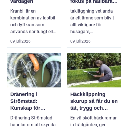
vardagen
fokus på hållbara
tak och trygga hus
Kranbil är en
takläggning vetlanda
kombination av lastbil
är ett ämne som blivit
och lyftkran som
allt viktigare för
används när tungt eller
husägare,
skrymma...
bostadsrättsföreningar
09 juli 2026
09 juli 2026
och ...
Dränering i
Häckklippning
Strömstad:
skurup så får du en
Kunskap för
tät, trygg och
tryggare
snygg häck året
Dränering Strömstad
En välskött häck ramar
husgrunder
runt
handlar om att skydda
in trädgården, ger