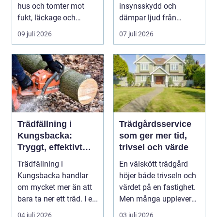
hus och tomter mot
insynsskydd och
fukt, läckage och
dämpar ljud från
l&arin...
vägen. Samtidigt kan
09 juli 2026
07 juli 2026
häck...
Trädfällning i
Trädgårdsservice
Kungsbacka:
som ger mer tid,
Tryggt, effektivt
trivsel och värde
och med omtanke
Trädfällning i
En välskött trädgård
om hela tomten
Kungsbacka handlar
höjer både trivseln och
om mycket mer än att
värdet på en fastighet.
bara ta ner ett träd. I e...
Men många upplever
att tiden, o...
04 juli 2026
03 juli 2026