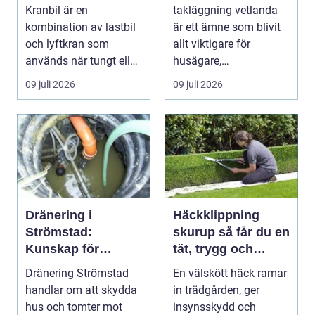
tak och trygga hus
Kranbil är en
takläggning vetlanda
kombination av lastbil
är ett ämne som blivit
och lyftkran som
allt viktigare för
används när tungt eller
husägare,
skrymma...
bostadsrättsföreningar
09 juli 2026
09 juli 2026
och ...
Dränering i
Häckklippning
Strömstad:
skurup så får du en
Kunskap för
tät, trygg och
tryggare
snygg häck året
Dränering Strömstad
En välskött häck ramar
husgrunder
runt
handlar om att skydda
in trädgården, ger
hus och tomter mot
insynsskydd och