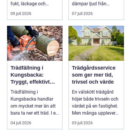
fukt, läckage och
dämpar ljud från
l&arin...
vägen. Samtidigt kan
09 juli 2026
07 juli 2026
häck...
Trädfällning i
Trädgårdsservice
Kungsbacka:
som ger mer tid,
Tryggt, effektivt
trivsel och värde
och med omtanke
Trädfällning i
En välskött trädgård
om hela tomten
Kungsbacka handlar
höjer både trivseln och
om mycket mer än att
värdet på en fastighet.
bara ta ner ett träd. I e...
Men många upplever
att tiden, o...
04 juli 2026
03 juli 2026