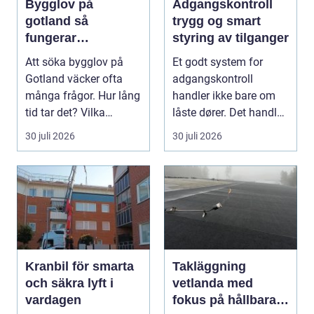
Bygglov på
Adgangskontroll
gotland så
trygg og smart
fungerar
styring av tilganger
processen i
Att söka bygglov på
Et godt system for
praktiken
Gotland väcker ofta
adgangskontroll
många frågor. Hur lång
handler ikke bare om
tid tar det? Vilka
låste dører. Det handler
handlingar behövs?...
om å ha oversikt, k...
30 juli 2026
30 juli 2026
Kranbil för smarta
Takläggning
och säkra lyft i
vetlanda med
vardagen
fokus på hållbara