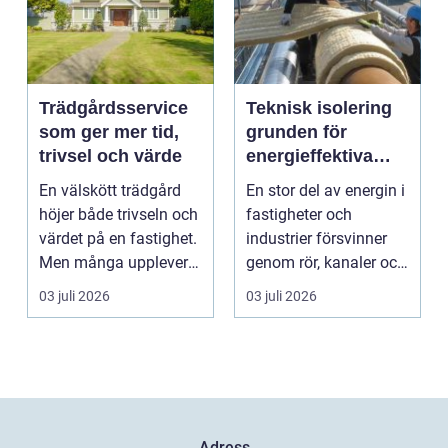
Trädgårdsservice
Teknisk isolering
som ger mer tid,
grunden för
trivsel och värde
energieffektiva
och säkra
En välskött trädgård
En stor del av energin i
byggnader
höjer både trivseln och
fastigheter och
värdet på en fastighet.
industrier försvinner
Men många upplever
genom rör, kanaler och
att tiden, o...
tekniska insta...
03 juli 2026
03 juli 2026
Adress