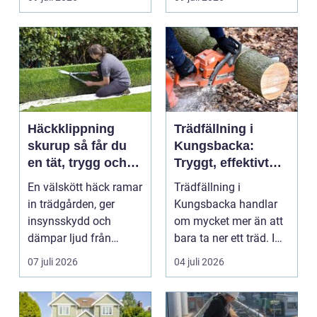
och ...
Häckklippning
Trädfällning i
skurup så får du
Kungsbacka:
en tät, trygg och
Tryggt, effektivt
snygg häck året
och med omtanke
En välskött häck ramar
Trädfällning i
runt
om hela tomten
in trädgården, ger
Kungsbacka handlar
insynsskydd och
om mycket mer än att
dämpar ljud från
bara ta ner ett träd. I
vägen. Samtidigt kan
e...
07 juli 2026
04 juli 2026
häck...