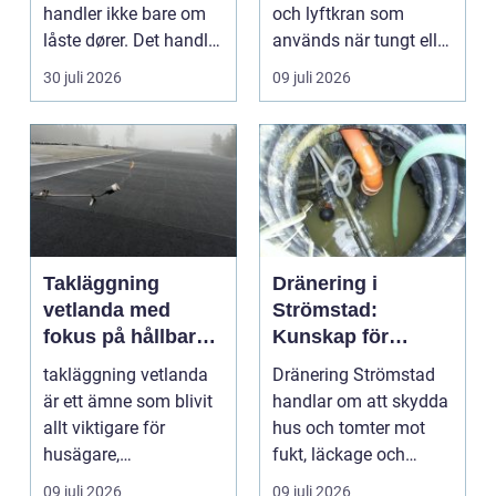
handler ikke bare om
och lyftkran som
låste dører. Det handler
används när tungt eller
om å ha oversikt, k...
skrymma...
30 juli 2026
09 juli 2026
Takläggning
Dränering i
vetlanda med
Strömstad:
fokus på hållbara
Kunskap för
tak och trygga hus
tryggare
takläggning vetlanda
Dränering Strömstad
husgrunder
är ett ämne som blivit
handlar om att skydda
allt viktigare för
hus och tomter mot
husägare,
fukt, läckage och
bostadsrättsföreningar
l&arin...
09 juli 2026
09 juli 2026