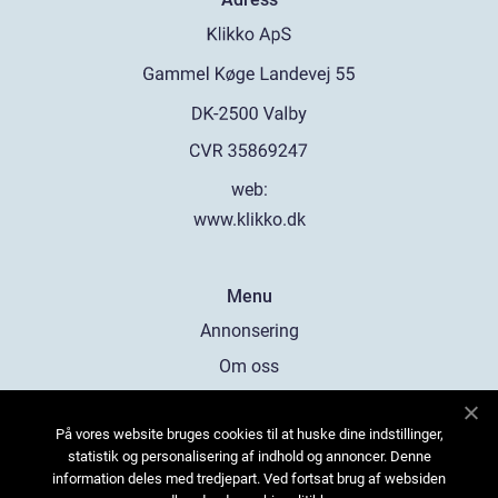
web:
www.klikko.dk
Menu
Annonsering
Om oss
Cookies
På vores website bruges cookies til at huske dine indstillinger,
Kontakta oss
statistik og personalisering af indhold og annoncer. Denne
Sitemap
information deles med tredjepart. Ved fortsat brug af websiden