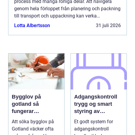
process med många rörliga delar. Att navigera
genom hela förloppet från planering och packning
till transport och uppackning kan verka
överväldigande. I den här ...
Lotta Albertsson
31 juli 2026
Bygglov på
Adgangskontroll
gotland så
trygg og smart
fungerar
styring av
processen i
tilganger
Att söka bygglov på
Et godt system for
praktiken
Gotland väcker ofta
adgangskontroll