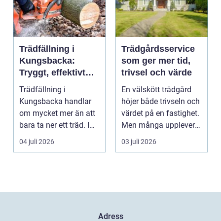
Trädfällning i
Trädgårdsservice
Kungsbacka:
som ger mer tid,
Tryggt, effektivt
trivsel och värde
och med omtanke
Trädfällning i
En välskött trädgård
om hela tomten
Kungsbacka handlar
höjer både trivseln och
om mycket mer än att
värdet på en fastighet.
bara ta ner ett träd. I
Men många upplever
e...
att tiden, o...
04 juli 2026
03 juli 2026
Adress