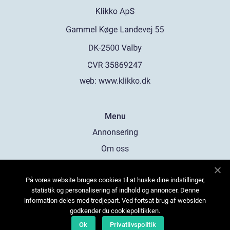
web:
www.klikko.dk
Menu
Annonsering
Om oss
Cookies
På vores website bruges cookies til at huske dine indstillinger,
Kontakta oss
statistik og personalisering af indhold og annoncer. Denne
Sitemap
information deles med tredjepart. Ved fortsat brug af websiden
godkender du cookiepolitikken.
Ok
Privatlivspolitik