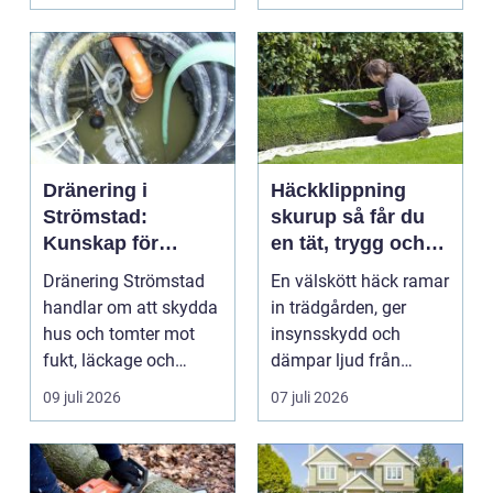
och ...
Dränering i
Häckklippning
Strömstad:
skurup så får du
Kunskap för
en tät, trygg och
tryggare
snygg häck året
Dränering Strömstad
En välskött häck ramar
husgrunder
runt
handlar om att skydda
in trädgården, ger
hus och tomter mot
insynsskydd och
fukt, läckage och
dämpar ljud från
l&arin...
vägen. Samtidigt kan
09 juli 2026
07 juli 2026
häck...