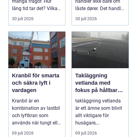
många frågor. Hur
handler ikke bare om
lång tid tar det? Vilka
låste dører. Det handler
handlingar behövs?...
om å ha oversikt, k...
30 juli 2026
30 juli 2026
Kranbil för smarta
Takläggning
och säkra lyft i
vetlanda med
vardagen
fokus på hållbara
tak och trygga hus
Kranbil är en
takläggning vetlanda
kombination av lastbil
är ett ämne som blivit
och lyftkran som
allt viktigare för
används när tungt eller
husägare,
skrymma...
bostadsrättsföreningar
09 juli 2026
09 juli 2026