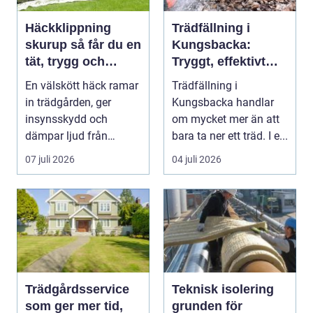
Häckklippning
Trädfällning i
skurup så får du en
Kungsbacka:
tät, trygg och
Tryggt, effektivt
snygg häck året
och med omtanke
En välskött häck ramar
Trädfällning i
runt
om hela tomten
in trädgården, ger
Kungsbacka handlar
insynsskydd och
om mycket mer än att
dämpar ljud från
bara ta ner ett träd. I e...
vägen. Samtidigt kan
07 juli 2026
04 juli 2026
häck...
Trädgårdsservice
Teknisk isolering
som ger mer tid,
grunden för