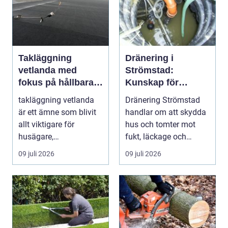
Takläggning
Dränering i
vetlanda med
Strömstad:
fokus på hållbara
Kunskap för
tak och trygga hus
tryggare
takläggning vetlanda
Dränering Strömstad
husgrunder
är ett ämne som blivit
handlar om att skydda
allt viktigare för
hus och tomter mot
husägare,
fukt, läckage och
bostadsrättsföreningar
l&arin...
09 juli 2026
09 juli 2026
och ...