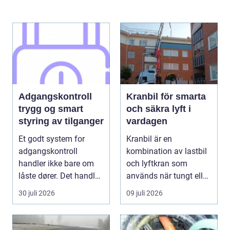
Adgangskontroll
Kranbil för smarta
trygg og smart
och säkra lyft i
styring av tilganger
vardagen
Et godt system for
Kranbil är en
adgangskontroll
kombination av lastbil
handler ikke bare om
och lyftkran som
låste dører. Det handler
används när tungt eller
om å ha oversikt, k...
skrymma...
30 juli 2026
09 juli 2026