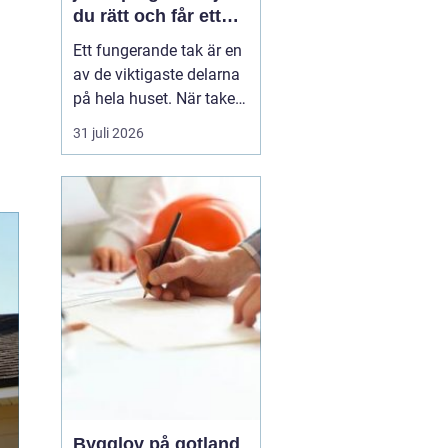
du rätt och får ett
tak som håller
Ett fungerande tak är en
av de viktigaste delarna
på hela huset. När taket
börjar bli slitet påverkar
31 juli 2026
det både tryggheten,
energiförbrukningen och
värdet på huset. Därför
blir valet
av takläggare i
Jönköping avg...
Bygglov på gotland