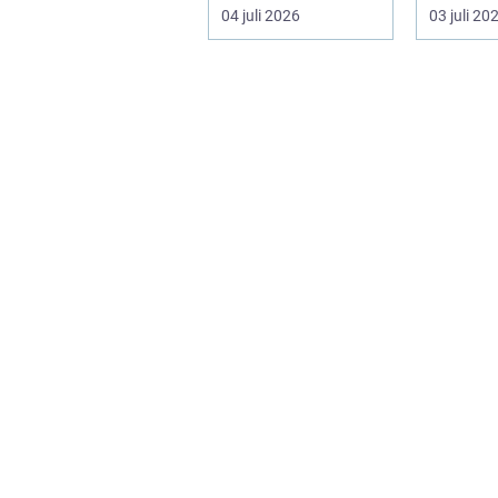
ner ett träd. I e...
många up
04 juli 2026
03 juli 20
tiden, o..