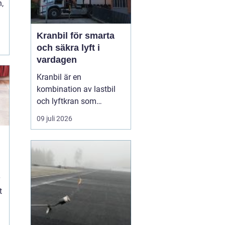
,
Kranbil för smarta
och säkra lyft i
vardagen
Kranbil är en
kombination av lastbil
och lyftkran som
används när tungt eller
09 juli 2026
skrymmande material
behöver flyttas snabbt,
säkert och
kostnadseffektivt.
Genom att hyra en
kranbil kan
t
privatpersoner, företag
och entrepren&...