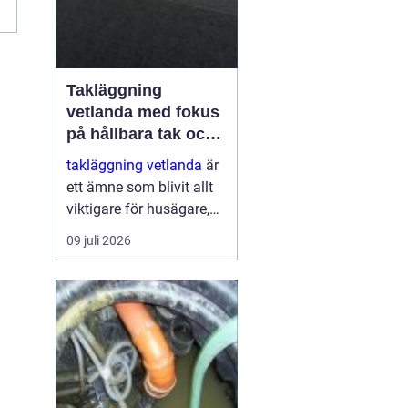
Takläggning
vetlanda med fokus
på hållbara tak och
trygga hus
takläggning vetlanda
är
ett ämne som blivit allt
viktigare för husägare,
bostadsrättsföreningar
09 juli 2026
och fastighetsägare i
trakten. Ett friskt tak
skyddar inte bara mot
regn, snö och blåst, utan
påve...