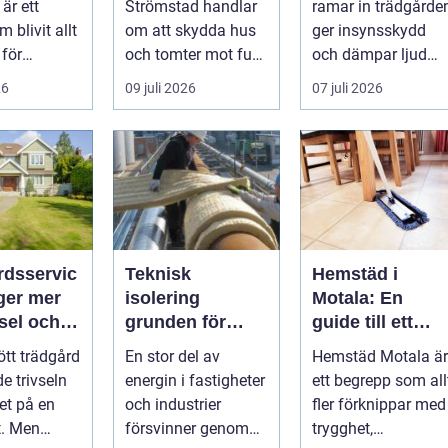
är ett
Strömstad handlar
ramar in trädgården
 blivit allt
om att skydda hus
ger insynsskydd
 för
och tomter mot fukt,
och dämpar ljud
,
läckage och l&arin...
från vägen.
26
09 juli 2026
07 juli 2026
ättsförenin
Samtidigt kan
..
häck...
rdsservic
Teknisk
Hemstäd i
ger mer
isolering
Motala: En
vsel och
grunden för
guide till ett
energieffektiva
enklare och
ött trädgård
En stor del av
Hemstäd Motala är
och säkra
renare
e trivseln
energin i fastigheter
ett begrepp som all
byggnader
vardagsliv
et på en
och industrier
fler förknippar med
t. Men
försvinner genom
trygghet,