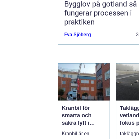
Bygglov på gotland så
fungerar processen i
praktiken
Eva Sjöberg
3
Kranbil för
Takläg
smarta och
vetlan
säkra lyft i
fokus 
vardagen
hållbar
Kranbil är en
takläggn
trygga