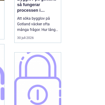
så fungerar
processen i
praktiken
Att söka bygglov på
Gotland väcker ofta
många frågor. Hur lång
tid tar det? Vilka
30 juli 2026
handlingar behövs? Och
vad gäller egentligen
nära havet eller i Visbys
känsliga kulturmiljö? För
den som sällan har
kontakt med kommunen
kan bygglovsregler
kännas både ...