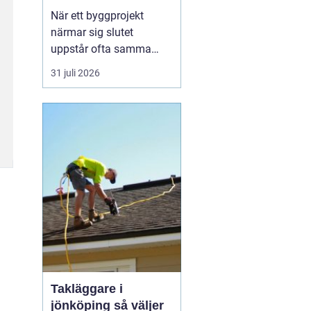
byggprojekt
När ett byggprojekt
närmar sig slutet
uppstår ofta samma
fråga: är entreprenaden
31 juli 2026
verkligen utförd så som
avtalats? En
professionell
entreprenadbesiktning
ger ett tydligt svar.
Genom en strukturerad
genomgån...
Takläggare i
jönköping så väljer