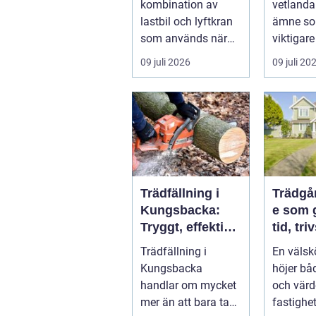
kombination av
vetlanda 
lastbil och lyftkran
ämne som
som används när
viktigare
tungt eller
husägare
09 juli 2026
09 juli 20
skrymma...
bostadsr
gar och .
Trädfällning i
Trädgå
Kungsbacka:
e som 
Tryggt, effektivt
tid, tri
och med
värde
Trädfällning i
En välsk
omtanke om
Kungsbacka
höjer båd
hela tomten
handlar om mycket
och värd
mer än att bara ta
fastighe