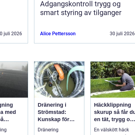
Adgangskontroll trygg og
smart styring av tilganger
0 juli 2026
Alice Pettersson
30 juli 2026
gning
Dränering i
Häckklippning
da med
Strömstad:
skurup så får du
på
Kunskap för
en tät, trygg oc
a tak och
tryggare
snygg häck åre
ing
Dränering
En välskött häck
 hus
husgrunder
runt