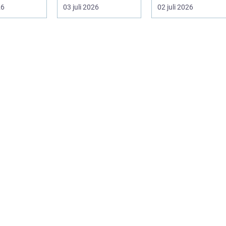
plever att
rör, kanaler och
tidsbesparing oc...
26
03 juli 2026
02 juli 2026
.
tekniska insta...