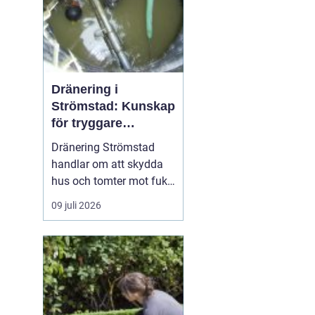
Dränering i
Strömstad: Kunskap
för tryggare
husgrunder
Dränering Strömstad
handlar om att skydda
hus och tomter mot fukt,
läckage och långsiktiga
09 juli 2026
skador i en miljö som
ofta präglas av
kustklimat, klippor och
varierande
markförhållanden.
Genom att förstå...