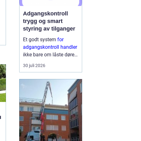
Adgangskontroll
trygg og smart
styring av tilganger
Et godt system
for
adgangskontroll handler
ikke bare om låste dører.
Det handler om å ha
30 juli 2026
oversikt, kunne styre
tilganger effektivt og
sikre mennesker, verdier
og informasjon på en
ryddig måte. Moderne
lø...
h
t