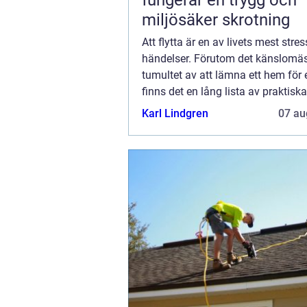
fungerar en trygg och
miljösäker skrotning
Att flytta är en av livets mest stre
händelser. Förutom det känslomä
tumultet av att lämna ett hem för 
finns det en lång lista av praktisk
som måste hanteras. En av de me.
Karl Lindgren
07 au