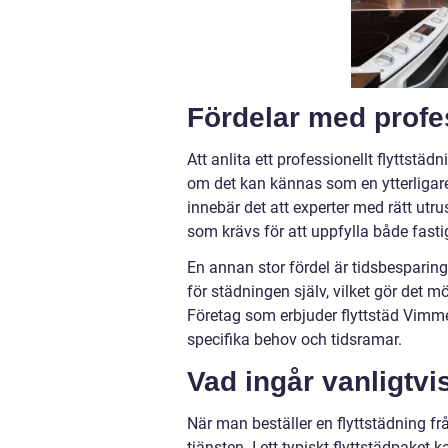
Fördelar med profes
Att anlita ett professionellt flytts
om det kan kännas som en ytterligare
innebär det att experter med rätt utr
som krävs för att uppfylla både fast
En annan stor fördel är tidsbesparing
för städningen själv, vilket gör det 
Företag som erbjuder flyttstäd Vimmer
specifika behov och tidsramar.
Vad ingår vanligtvis
När man beställer en flyttstädning frå
tjänsten. I ett typiskt flyttstädpake