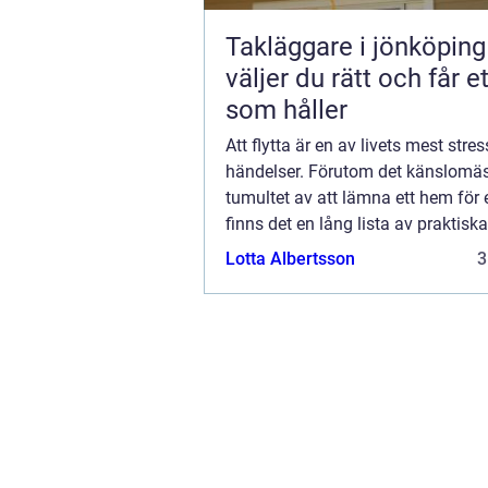
Takläggare i jönköping s
väljer du rätt och får et
som håller
Att flytta är en av livets mest stre
händelser. Förutom det känslomä
tumultet av att lämna ett hem för 
finns det en lång lista av praktisk
som måste hanteras. En av de me.
Lotta Albertsson
3