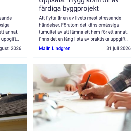
Uppsala: Trygg kontroll av
färdiga byggprojekt
ssande
Att flytta är en av livets mest stressande
ssiga
händelser. Förutom det känslomässiga
ett annat,
tumultet av att lämna ett hem för ett annat,
a uppgifter
finns det en lång lista av praktiska uppgifter
..
som måste hanteras. En av de me...
gusti 2026
Malin Lindgren
31 juli 2026