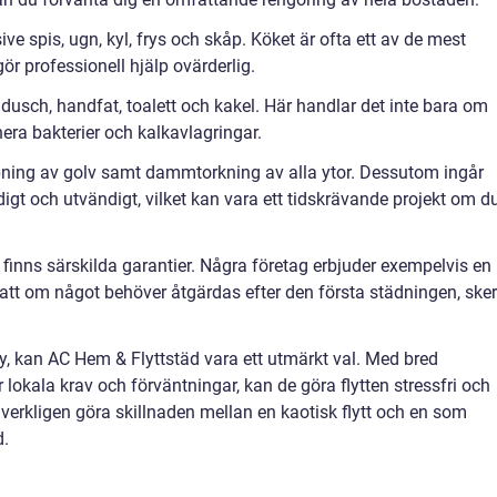
ive spis, ugn, kyl, frys och skåp. Köket är ofta ett av de mest
ör professionell hjälp ovärderlig.
usch, handfat, toalett och kakel. Här handlar det inte bara om
era bakterier och kalkavlagringar.
ng av golv samt dammtorkning av alla ytor. Dessutom ingår
igt och utvändigt, vilket kan vara ett tidskrävande projekt om d
t finns särskilda garantier. Några företag erbjuder exempelvis en
 att om något behöver åtgärdas efter den första städningen, sker
, kan AC Hem & Flyttstäd vara ett utmärkt val. Med bred
r lokala krav och förväntningar, kan de göra flytten stressfri och
n verkligen göra skillnaden mellan en kaotisk flytt och en som
d.