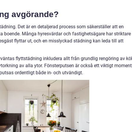
ning avgörande?
tädning. Det är en detaljerad process som säkerställer att en
ta boende. Många hyresvärdar och fastighetsägare har striktare
sgäst flyttar ut, och en misslyckad städning kan leda till att
väntas flyttstädning inkludera allt från grundlig rengöring av kö
rkning av alla ytor. Fönsterputsen är också ett viktigt moment
 putsas ordentligt både in- och utvändigt.