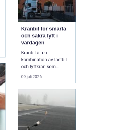
Kranbil för smarta
och säkra lyft i
vardagen
Kranbil är en
kombination av lastbil
och lyftkran som
används när tungt eller
09 juli 2026
skrymmande material
behöver flyttas snabbt,
säkert och
kostnadseffektivt.
Genom att hyra en
kranbil kan
privatpersoner, företag
och entrepren&...