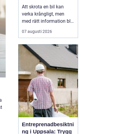
skrotning
Att skrota en bil kan
verka krångligt, men
med rätt information blir
processen enkel. För
07 augusti 2026
många bilägare handlar
valet av bilskrot om tre
saker: trygg
avregistrering, rimlig
ersättning och omtanke
om miljön. I
Stockholmsområdet
finns flera alternativ...
a
st
Entreprenadbesiktni
ng i Uppsala: Trygg