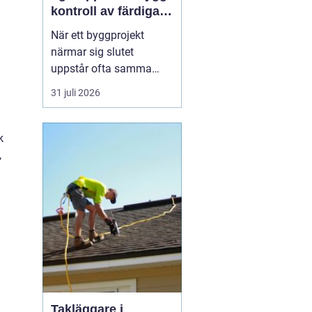
kontroll av färdiga
byggprojekt
När ett byggprojekt
närmar sig slutet
uppstår ofta samma
fråga: är entreprenaden
31 juli 2026
verkligen utförd så som
avtalats? En
professionell
k
entreprenadbesiktning
,
ger ett tydligt svar.
Genom en strukturerad
genomgån...
Takläggare i