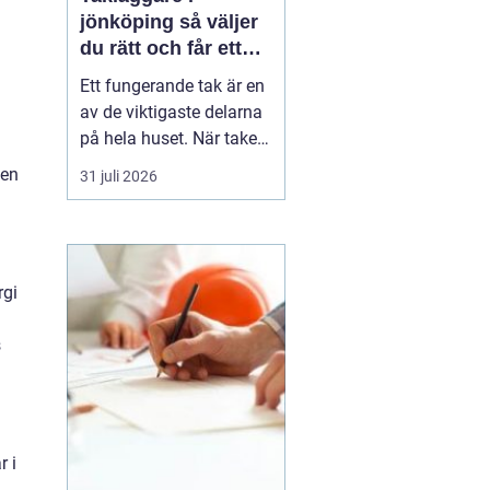
jönköping så väljer
du rätt och får ett
tak som håller
Ett fungerande tak är en
av de viktigaste delarna
på hela huset. När taket
börjar bli slitet påverkar
ven
31 juli 2026
det både tryggheten,
energiförbrukningen och
värdet på huset. Därför
blir valet
av takläggare i
rgi
Jönköping avg...
s
r i