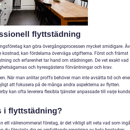
sionell flyttstädning
tädningsföretag kan göra övergångsprocessen mycket smidigare. Ä
 kostnad, kan fördelarna överväga utgifterna. Först och främst
ustning och erfarenhet tar hand om städningen. De vet exakt vad
ighetsägarnas och hyresgästens förväntningar och krav.
en. När man anlitar proffs behöver man inte avsätta tid och ene
möjligt att fokusera på de många andra aspekterna av flytten.
by kan ofta leverera flexibla tjänster anpassade till varje kund
 i flyttstädning?
n ett välrenommerat företag, är det viktigt att veta vad som ingå
t kan du förvänta dig en omfattande rengöring av hela bostaden: