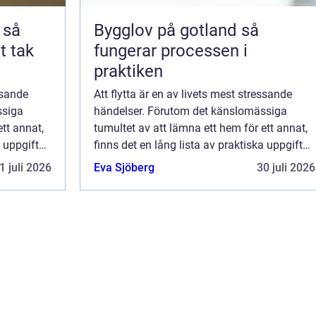
å
Bygglov på gotland så
t tak
fungerar processen i
praktiken
ssande
Att flytta är en av livets mest stressande
ssiga
händelser. Förutom det känslomässiga
ett annat,
tumultet av att lämna ett hem för ett annat,
a uppgifter
finns det en lång lista av praktiska uppgifter
..
som måste hanteras. En av de me...
1 juli 2026
Eva Sjöberg
30 juli 2026