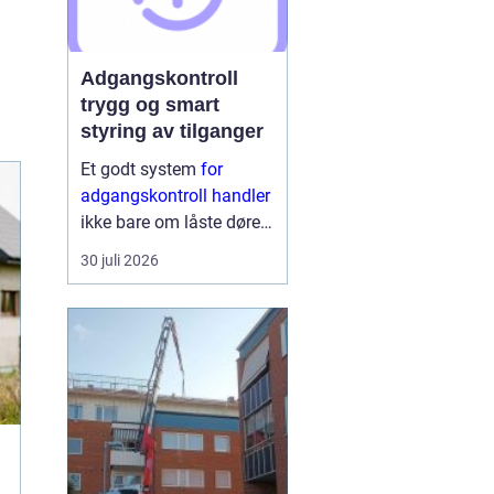
Adgangskontroll
trygg og smart
styring av tilganger
Et godt system
for
adgangskontroll handler
ikke bare om låste dører.
Det handler om å ha
30 juli 2026
oversikt, kunne styre
tilganger effektivt og
sikre mennesker, verdier
og informasjon på en
ryddig måte. Moderne
lø...