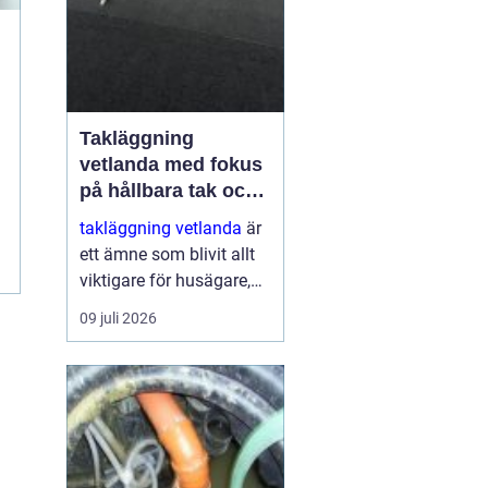
Takläggning
vetlanda med fokus
på hållbara tak och
trygga hus
takläggning vetlanda
är
ett ämne som blivit allt
viktigare för husägare,
bostadsrättsföreningar
09 juli 2026
och fastighetsägare i
trakten. Ett friskt tak
skyddar inte bara mot
regn, snö och blåst, utan
påve...