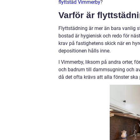
flyttstäd Vimmerby
?
Varför är flyttstäd
Flyttstädning är mer än bara vanlig s
bostad är hygienisk och redo för näs
krav på fastighetens skick när en hyre
depositionen hålls inne.
I Vimmerby, liksom på andra orter, för
och badrum till dammsugning och avto
då det ofta krävs att alla fönster ska