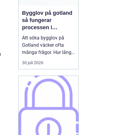
Bygglov på gotland
så fungerar
processen i
praktiken
Att söka bygglov på
Gotland väcker ofta
många frågor. Hur lång
u
tid tar det? Vilka
30 juli 2026
handlingar behövs? Och
vad gäller egentligen
nära havet eller i Visbys
känsliga kulturmiljö? För
den som sällan har
kontakt med kommunen
kan bygglovsregler
kännas både ...