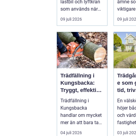
lastbil och lyftkran
ämne som
som används när
viktigare
tungt eller
husägare
09 juli 2026
09 juli 20
skrymma...
bostadsr
gar och .
Trädfällning i
Trädgå
Kungsbacka:
e som 
Tryggt, effektivt
tid, tri
och med
värde
Trädfällning i
En välsk
omtanke om
Kungsbacka
höjer båd
hela tomten
handlar om mycket
och värd
mer än att bara ta
fastighe
ner ett träd. I e...
många up
04 juli 2026
03 juli 20