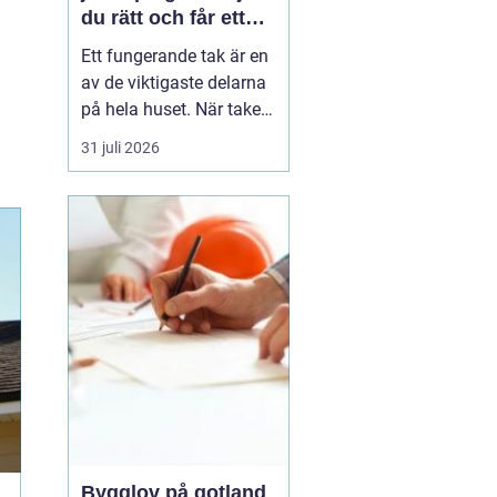
du rätt och får ett
tak som håller
Ett fungerande tak är en
av de viktigaste delarna
på hela huset. När taket
börjar bli slitet påverkar
31 juli 2026
det både tryggheten,
energiförbrukningen och
värdet på huset. Därför
blir valet
av takläggare i
Jönköping avg...
Bygglov på gotland