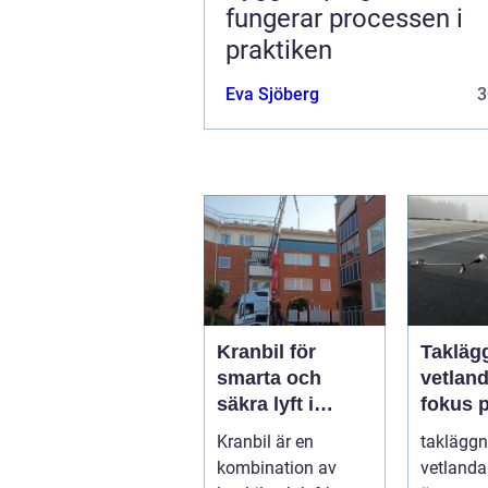
fungerar processen i
praktiken
Eva Sjöberg
3
Kranbil för
Takläg
smarta och
vetlan
säkra lyft i
fokus 
vardagen
hållbar
Kranbil är en
takläggn
trygga
kombination av
vetlanda 