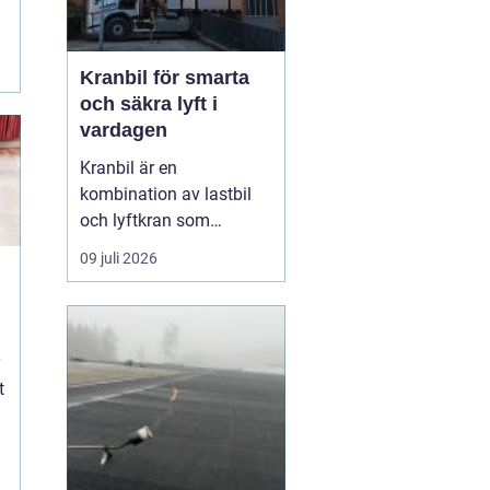
Kranbil för smarta
och säkra lyft i
vardagen
Kranbil är en
kombination av lastbil
och lyftkran som
används när tungt eller
09 juli 2026
skrymmande material
behöver flyttas snabbt,
säkert och
kostnadseffektivt.
Genom att hyra en
t
kranbil kan
privatpersoner, företag
och entrepren&...