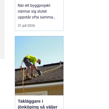
byggprojekt
När ett byggprojekt
närmar sig slutet
uppstår ofta samma
fråga: är entreprenaden
31 juli 2026
verkligen utförd så som
avtalats? En
professionell
entreprenadbesiktning
ger ett tydligt svar.
Genom en strukturerad
genomgån...
Takläggare i
jönköping så väljer