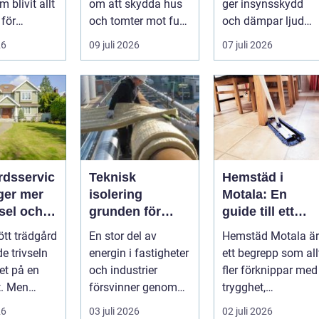
 blivit allt
om att skydda hus
ger insynsskydd
 för
och tomter mot fukt,
och dämpar ljud
,
läckage och l&arin...
från vägen.
26
09 juli 2026
07 juli 2026
ättsförenin
Samtidigt kan
..
häck...
rdsservic
Teknisk
Hemstäd i
ger mer
isolering
Motala: En
vsel och
grunden för
guide till ett
energieffektiva
enklare och
ött trädgård
En stor del av
Hemstäd Motala är
och säkra
renare
e trivseln
energin i fastigheter
ett begrepp som all
byggnader
vardagsliv
et på en
och industrier
fler förknippar med
t. Men
försvinner genom
trygghet,
plever att
rör, kanaler och
tidsbesparing oc...
26
03 juli 2026
02 juli 2026