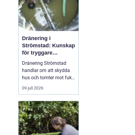
Dränering i
Strömstad: Kunskap
för tryggare
husgrunder
Dränering Strömstad
handlar om att skydda
hus och tomter mot fukt,
läckage och långsiktiga
09 juli 2026
skador i en miljö som
ofta präglas av
kustklimat, klippor och
varierande
markförhållanden.
Genom att förstå...