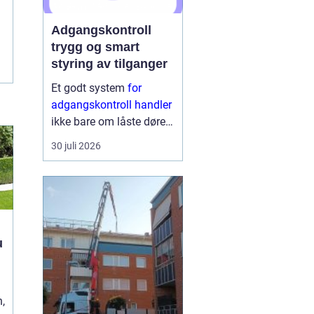
Adgangskontroll
trygg og smart
styring av tilganger
Et godt system
for
adgangskontroll handler
ikke bare om låste dører.
Det handler om å ha
30 juli 2026
oversikt, kunne styre
tilganger effektivt og
sikre mennesker, verdier
og informasjon på en
ryddig måte. Moderne
lø...
h
t
,