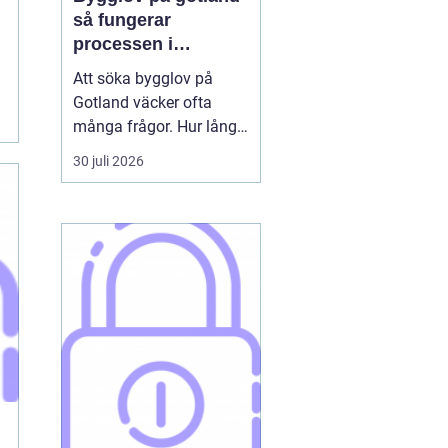
så fungerar
processen i
praktiken
Att söka bygglov på
Gotland väcker ofta
många frågor. Hur lång
tid tar det? Vilka
30 juli 2026
handlingar behövs? Och
vad gäller egentligen
nära havet eller i Visbys
känsliga kulturmiljö? För
den som sällan har
kontakt med kommunen
kan bygglovsregler
kännas både ...