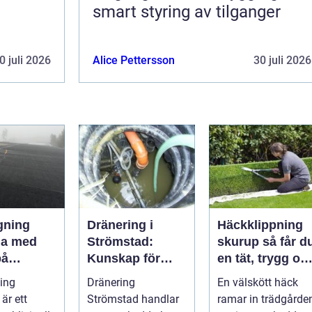
smart styring av tilganger
0 juli 2026
Alice Pettersson
30 juli 2026
gning
Dränering i
Häckklippning
da med
Strömstad:
skurup så får du
på
Kunskap för
en tät, trygg oc
a tak och
tryggare
snygg häck åre
ing
Dränering
En välskött häck
 hus
husgrunder
runt
är ett
Strömstad handlar
ramar in trädgården