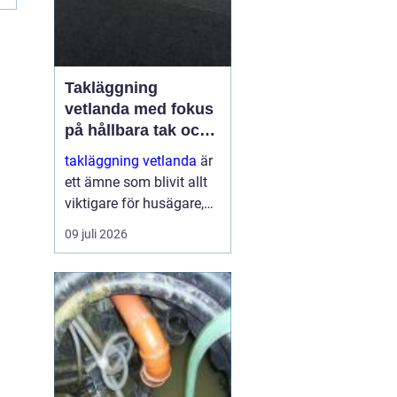
Takläggning
vetlanda med fokus
på hållbara tak och
trygga hus
takläggning vetlanda
är
ett ämne som blivit allt
viktigare för husägare,
bostadsrättsföreningar
09 juli 2026
och fastighetsägare i
trakten. Ett friskt tak
skyddar inte bara mot
regn, snö och blåst, utan
påve...