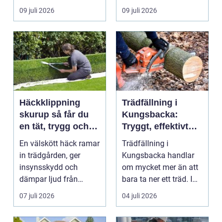
bostadsrättsföreningar
l&arin...
09 juli 2026
09 juli 2026
och ...
Häckklippning
Trädfällning i
skurup så får du
Kungsbacka:
en tät, trygg och
Tryggt, effektivt
snygg häck året
och med omtanke
En välskött häck ramar
Trädfällning i
runt
om hela tomten
in trädgården, ger
Kungsbacka handlar
insynsskydd och
om mycket mer än att
dämpar ljud från
bara ta ner ett träd. I
vägen. Samtidigt kan
e...
07 juli 2026
04 juli 2026
häck...