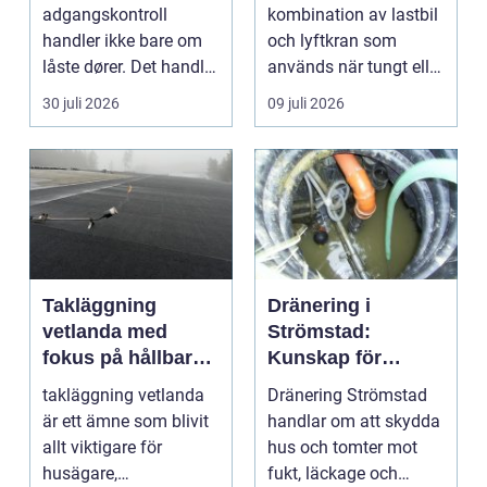
adgangskontroll
kombination av lastbil
handler ikke bare om
och lyftkran som
låste dører. Det handler
används när tungt eller
om å ha oversikt, k...
skrymma...
30 juli 2026
09 juli 2026
Takläggning
Dränering i
vetlanda med
Strömstad:
fokus på hållbara
Kunskap för
tak och trygga hus
tryggare
takläggning vetlanda
Dränering Strömstad
husgrunder
är ett ämne som blivit
handlar om att skydda
allt viktigare för
hus och tomter mot
husägare,
fukt, läckage och