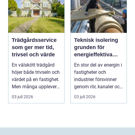
Trädgårdsservice
Teknisk isolering
som ger mer tid,
grunden för
trivsel och värde
energieffektiva
och säkra
En välskött trädgård
En stor del av energin i
byggnader
höjer både trivseln och
fastigheter och
värdet på en fastighet.
industrier försvinner
Men många upplever
genom rör, kanaler och
att tiden, o...
tekniska insta...
03 juli 2026
03 juli 2026