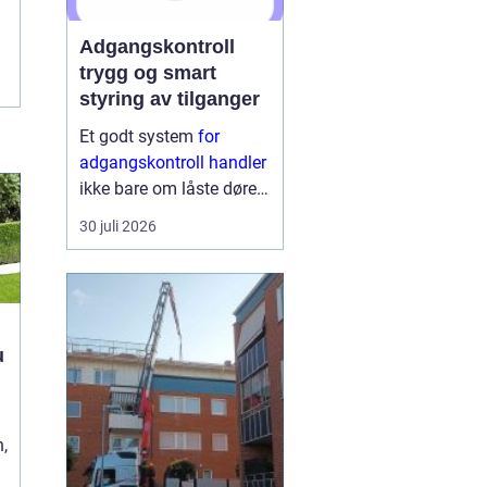
Adgangskontroll
trygg og smart
styring av tilganger
Et godt system
for
adgangskontroll handler
ikke bare om låste dører.
Det handler om å ha
30 juli 2026
oversikt, kunne styre
tilganger effektivt og
sikre mennesker, verdier
og informasjon på en
ryddig måte. Moderne
lø...
h
t
,