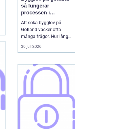
så fungerar
processen i
praktiken
Att söka bygglov på
Gotland väcker ofta
många frågor. Hur lång
tid tar det? Vilka
30 juli 2026
handlingar behövs? Och
vad gäller egentligen
nära havet eller i Visbys
känsliga kulturmiljö? För
den som sällan har
kontakt med kommunen
kan bygglovsregler
kännas både ...