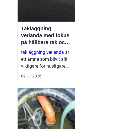
Takläggning
vetlanda med fokus
på hållbara tak och
trygga hus
takläggning vetlanda
är
ett ämne som blivit allt
viktigare för husägare,
bostadsrättsföreningar
09 juli 2026
och fastighetsägare i
trakten. Ett friskt tak
skyddar inte bara mot
regn, snö och blåst, utan
påve...