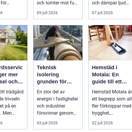
 för
och tomter mot fukt,
och dämpar ljud
,
läckage och l&arin...
från vägen.
26
09 juli 2026
07 juli 2026
ättsförenin
Samtidigt kan
..
häck...
rdsservic
Teknisk
Hemstäd i
ger mer
isolering
Motala: En
vsel och
grunden för
guide till ett
energieffektiva
enklare och
ött trädgård
En stor del av
Hemstäd Motala är
och säkra
renare
e trivseln
energin i fastigheter
ett begrepp som all
byggnader
vardagsliv
et på en
och industrier
fler förknippar med
t. Men
försvinner genom
trygghet,
plever att
rör, kanaler och
tidsbesparing oc...
26
03 juli 2026
02 juli 2026
.
tekniska insta...