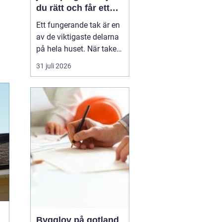
du rätt och får ett
tak som håller
Ett fungerande tak är en
av de viktigaste delarna
på hela huset. När taket
börjar bli slitet påverkar
31 juli 2026
det både tryggheten,
energiförbrukningen och
värdet på huset. Därför
blir valet
av takläggare i
Jönköping avg...
Bygglov på gotland