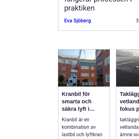
praktiken
Eva Sjöberg
3
Kranbil för
Takläg
smarta och
vetlan
säkra lyft i
fokus 
vardagen
hållbar
Kranbil är en
takläggn
trygga
kombination av
vetlanda 
lastbil och lyftkran
ämne som