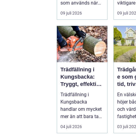
som används när
viktigare
tungt eller
husägare
09 juli 2026
09 juli 20
skrymma...
bostadsr
gar och .
Trädfällning i
Trädgå
Kungsbacka:
e som 
Tryggt, effektivt
tid, tri
och med
värde
Trädfällning i
En välsk
omtanke om
Kungsbacka
höjer båd
hela tomten
handlar om mycket
och värd
mer än att bara ta
fastighe
ner ett träd. I e...
många up
04 juli 2026
03 juli 20
tiden, o..