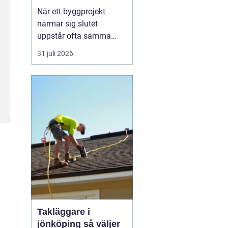
byggprojekt
När ett byggprojekt
närmar sig slutet
uppstår ofta samma
fråga: är entreprenaden
31 juli 2026
verkligen utförd så som
avtalats? En
professionell
entreprenadbesiktning
ger ett tydligt svar.
Genom en strukturerad
genomgån...
Takläggare i
jönköping så väljer