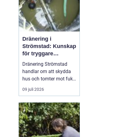
Dränering i
Strömstad: Kunskap
för tryggare
husgrunder
Dränering Strömstad
handlar om att skydda
hus och tomter mot fukt,
läckage och långsiktiga
09 juli 2026
skador i en miljö som
ofta präglas av
kustklimat, klippor och
varierande
markförhållanden.
Genom att förstå...