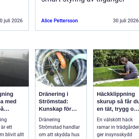
0 juli 2026
Alice Pettersson
30 juli 2026
gning
Dränering i
Häckklippning
da med
Strömstad:
skurup så får du
på
Kunskap för
en tät, trygg oc
a tak och
tryggare
snygg häck åre
ing
Dränering
En välskött häck
 hus
husgrunder
runt
är ett
Strömstad handlar
ramar in trädgården
 blivit allt
om att skydda hus
ger insynsskydd