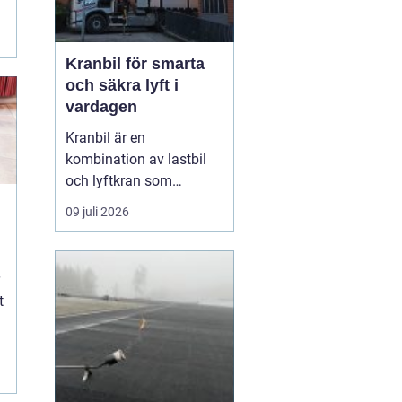
Kranbil för smarta
och säkra lyft i
vardagen
Kranbil är en
kombination av lastbil
och lyftkran som
används när tungt eller
09 juli 2026
skrymmande material
behöver flyttas snabbt,
säkert och
kostnadseffektivt.
t
Genom att hyra en
kranbil kan
privatpersoner, företag
och entrepren&...