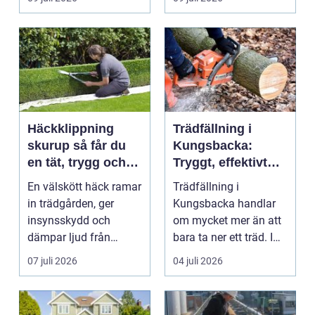
och ...
Häckklippning
Trädfällning i
skurup så får du
Kungsbacka:
en tät, trygg och
Tryggt, effektivt
snygg häck året
och med omtanke
En välskött häck ramar
Trädfällning i
runt
om hela tomten
in trädgården, ger
Kungsbacka handlar
insynsskydd och
om mycket mer än att
dämpar ljud från
bara ta ner ett träd. I
vägen. Samtidigt kan
e...
07 juli 2026
04 juli 2026
häck...