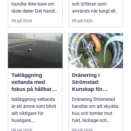
handler ikke bare om
och lyftkran som
låste dører. Det handler
används när tungt eller
om å ha oversikt, k...
skrymma...
30 juli 2026
09 juli 2026
Takläggning
Dränering i
vetlanda med
Strömstad:
fokus på hållbara
Kunskap för
tak och trygga hus
tryggare
takläggning vetlanda
Dränering Strömstad
husgrunder
är ett ämne som blivit
handlar om att skydda
allt viktigare för
hus och tomter mot
husägare,
fukt, läckage och
bostadsrättsföreningar
l&arin...
09 juli 2026
09 juli 2026