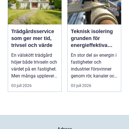
Trädgårdsservice
Teknisk isolering
som ger mer tid,
grunden för
trivsel och värde
energieffektiva
och säkra
En välskött trädgård
En stor del av energin i
byggnader
höjer både trivseln och
fastigheter och
värdet på en fastighet.
industrier försvinner
Men många upplever
genom rör, kanaler och
att tiden, o...
tekniska insta...
03 juli 2026
03 juli 2026