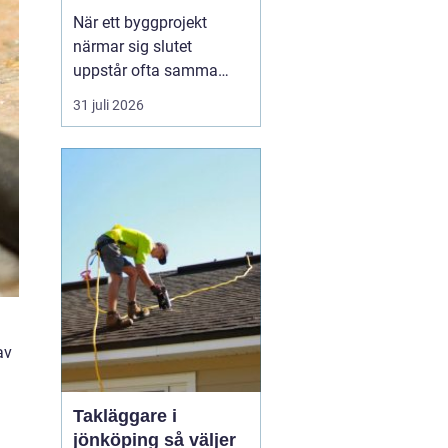
byggprojekt
När ett byggprojekt
närmar sig slutet
uppstår ofta samma
fråga: är entreprenaden
31 juli 2026
verkligen utförd så som
avtalats? En
professionell
entreprenadbesiktning
ger ett tydligt svar.
Genom en strukturerad
genomgån...
av
Takläggare i
jönköping så väljer