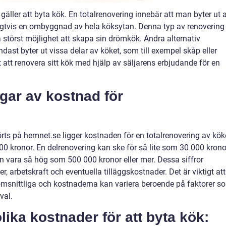
t gäller att byta kök. En totalrenovering innebär att man byter ut a
gtvis en ombyggnad av hela köksytan. Denna typ av renovering
törst möjlighet att skapa sin drömkök. Andra alternativ
dast byter ut vissa delar av köket, som till exempel skåp eller
 att renovera sitt kök med hjälp av säljarens erbjudande för en
gar av kostnad för
s på hemnet.se ligger kostnaden för en totalrenovering av köke
 kronor. En delrenovering kan ske för så lite som 30 000 krono
vara så hög som 500 000 kronor eller mer. Dessa siffror
r, arbetskraft och eventuella tilläggskostnader. Det är viktigt att
omsnittliga och kostnaderna kan variera beroende på faktorer s
val.
lika kostnader för att byta kök: