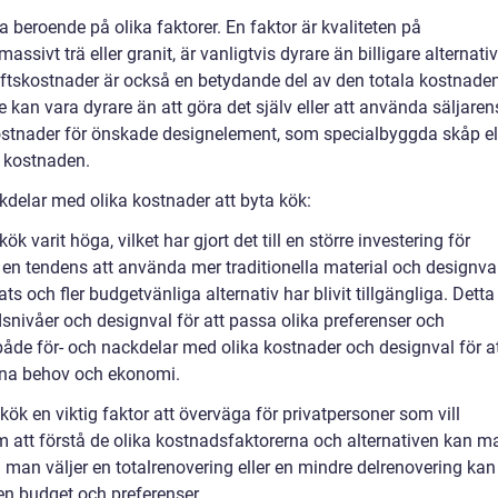
a beroende på olika faktorer. En faktor är kvaliteten på
sivt trä eller granit, är vanligtvis dyrare än billigare alternativ
ftskostnader är också en betydande del av den totala kostnaden
e kan vara dyrare än att göra det själv eller att använda säljaren
stnader för önskade designelement, som specialbyggda skåp el
a kostnaden.
delar med olika kostnader att byta kök:
ök varit höga, vilket har gjort det till en större investering för
 en tendens att använda mer traditionella material och designval
s och fler budgetvänliga alternativ har blivit tillgängliga. Detta
adsnivåer och designval för att passa olika preferenser och
 både för- och nackdelar med olika kostnader och designval för a
egna behov och ekonomi.
kök en viktig faktor att överväga för privatpersoner som vill
att förstå de olika kostnadsfaktorerna och alternativen kan m
 man väljer en totalrenovering eller en mindre delrenovering kan
n budget och preferenser.