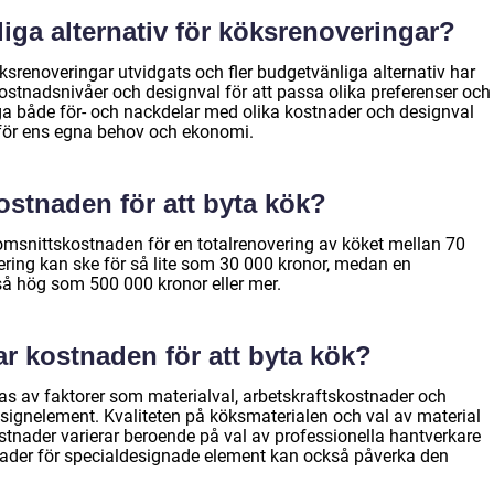
iga alternativ för köksrenoveringar?
ksrenoveringar utvidgats och fler budgetvänliga alternativ har
a kostnadsnivåer och designval för att passa olika preferenser och
äga både för- och nackdelar med olika kostnader och designval
et för ens egna behov och ekonomi.
stnaden för att byta kök?
omsnittskostnaden för en totalrenovering av köket mellan 70
ring kan ske för så lite som 30 000 kronor, medan en
å hög som 500 000 kronor eller mer.
ar kostnaden för att byta kök?
as av faktorer som materialval, arbetskraftskostnader och
signelement. Kvaliteten på köksmaterialen och val av material
stnader varierar beroende på val av professionella hantverkare
stnader för specialdesignade element kan också påverka den