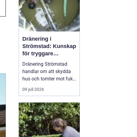
Dränering i
Strömstad: Kunskap
för tryggare
husgrunder
Dränering Strömstad
handlar om att skydda
hus och tomter mot fukt,
läckage och långsiktiga
09 juli 2026
skador i en miljö som
ofta präglas av
kustklimat, klippor och
varierande
markförhållanden.
Genom att förstå...