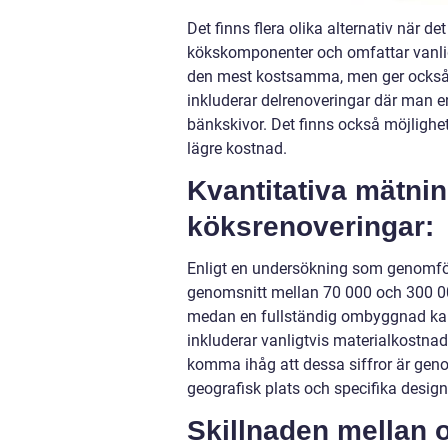
Det finns flera olika alternativ när de
kökskomponenter och omfattar vanli
den mest kostsamma, men ger också s
inkluderar delrenoveringar där man en
bänkskivor. Det finns också möjlighet
lägre kostnad.
Kvantitativa mätnin
köksrenoveringar:
Enligt en undersökning som genomfört
genomsnitt mellan 70 000 och 300 000
medan en fullständig ombyggnad kan 
inkluderar vanligtvis materialkostnade
komma ihåg att dessa siffror är gen
geografisk plats och specifika design
Skillnaden mellan o