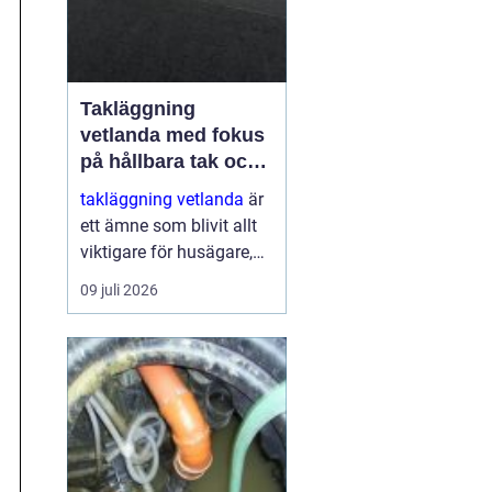
Takläggning
vetlanda med fokus
på hållbara tak och
trygga hus
takläggning vetlanda
är
ett ämne som blivit allt
viktigare för husägare,
bostadsrättsföreningar
09 juli 2026
och fastighetsägare i
trakten. Ett friskt tak
skyddar inte bara mot
regn, snö och blåst, utan
påve...