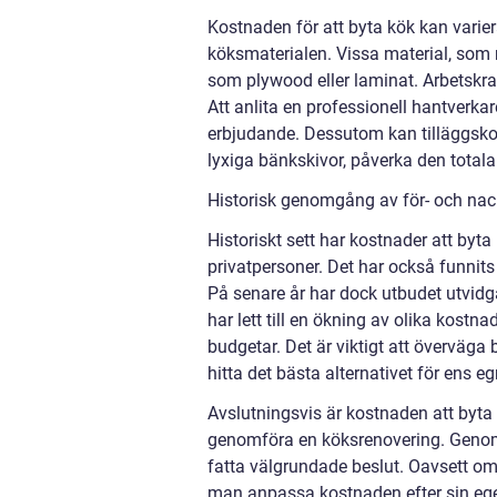
Kostnaden för att byta kök kan varier
köksmaterialen. Vissa material, som mas
som plywood eller laminat. Arbetskra
Att anlita en professionell hantverkar
erbjudande. Dessutom kan tilläggsko
lyxiga bänkskivor, påverka den total
Historisk genomgång av för- och nack
Historiskt sett har kostnader att byta k
privatpersoner. Det har också funnits
På senare år har dock utbudet utvidgat
har lett till en ökning av olika kostn
budgetar. Det är viktigt att överväga
hitta det bästa alternativet för ens 
Avslutningsvis är kostnaden att byta 
genomföra en köksrenovering. Genom 
fatta välgrundade beslut. Oavsett om
man anpassa kostnaden efter sin ege