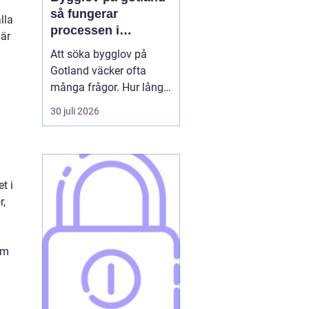
så fungerar
lla
processen i
 är
praktiken
Att söka bygglov på
Gotland väcker ofta
många frågor. Hur lång
tid tar det? Vilka
30 juli 2026
handlingar behövs? Och
vad gäller egentligen
nära havet eller i Visbys
känsliga kulturmiljö? För
t i
den som sällan har
r,
kontakt med kommunen
kan bygglovsregler
kännas både ...
om