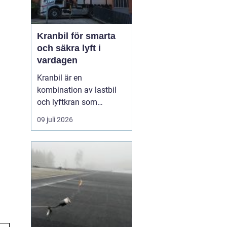
Kranbil för smarta
och säkra lyft i
vardagen
Kranbil är en
kombination av lastbil
och lyftkran som
används när tungt eller
09 juli 2026
skrymmande material
behöver flyttas snabbt,
säkert och
kostnadseffektivt.
Genom att hyra en
kranbil kan
privatpersoner, företag
och entrepren&...