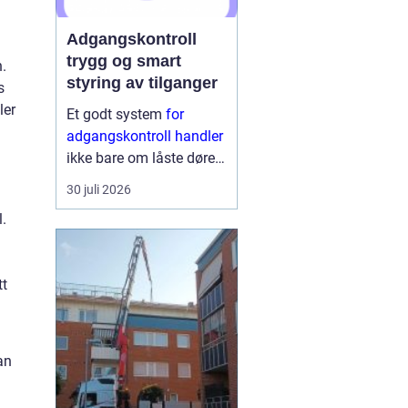
Adgangskontroll
trygg og smart
.
styring av tilganger
s
ler
Et godt system
for
adgangskontroll handler
ikke bare om låste dører.
Det handler om å ha
30 juli 2026
oversikt, kunne styre
.
tilganger effektivt og
sikre mennesker, verdier
og informasjon på en
tt
ryddig måte. Moderne
lø...
an