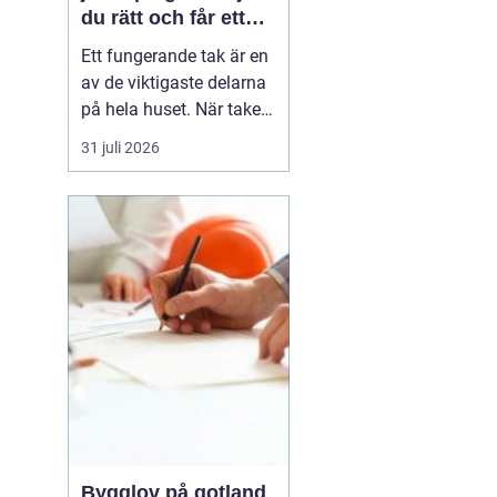
du rätt och får ett
tak som håller
Ett fungerande tak är en
av de viktigaste delarna
på hela huset. När taket
börjar bli slitet påverkar
31 juli 2026
det både tryggheten,
energiförbrukningen och
värdet på huset. Därför
blir valet
av takläggare i
Jönköping avg...
Bygglov på gotland