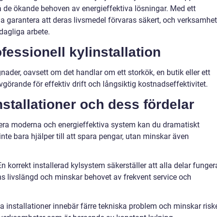
 de ökande behoven av energieffektiva lösningar. Med ett
na garantera att deras livsmedel förvaras säkert, och verksamhet
 dagliga arbete.
essionell kylinstallation
nader, oavsett om det handlar om ett storkök, en butik eller ett
avgörande för effektiv drift och långsiktig kostnadseffektivitet.
nstallationer och dess fördelar
lera moderna och energieffektiva system kan du dramatiskt
te bara hjälper till att spara pengar, utan minskar även
 korrekt installerad kylsystem säkerställer att alla delar funger
ens livslängd och minskar behovet av frekvent service och
lla installationer innebär färre tekniska problem och minskar risk