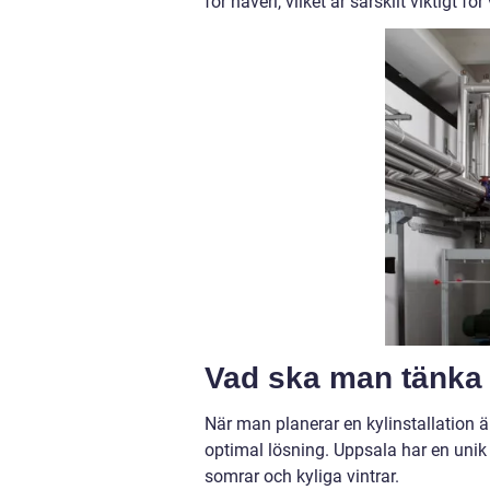
för haveri, vilket är särskilt viktigt
Vad ska man tänka p
När man planerar en kylinstallation ä
optimal lösning. Uppsala har en unik 
somrar och kyliga vintrar.