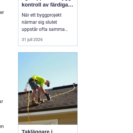
kontroll av färdiga
byggprojekt
er
När ett byggprojekt
närmar sig slutet
uppstår ofta samma
fråga: är entreprenaden
31 juli 2026
verkligen utförd så som
avtalats? En
professionell
entreprenadbesiktning
ger ett tydligt svar.
Genom en strukturerad
genomgån...
ar
en
Takläggare i