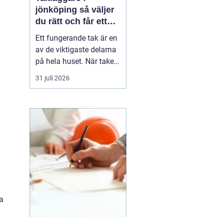
jönköping så väljer
du rätt och får ett
tak som håller
Ett fungerande tak är en
av de viktigaste delarna
på hela huset. När taket
börjar bli slitet påverkar
31 juli 2026
det både tryggheten,
energiförbrukningen och
värdet på huset. Därför
blir valet
av takläggare i
Jönköping avg...
a