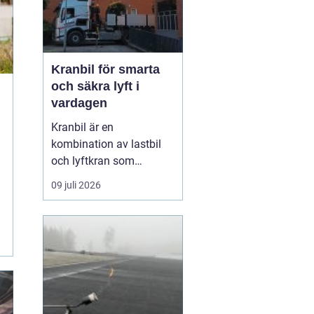
Kranbil för smarta
och säkra lyft i
vardagen
Kranbil är en
kombination av lastbil
och lyftkran som
används när tungt eller
09 juli 2026
skrymmande material
behöver flyttas snabbt,
säkert och
kostnadseffektivt.
Genom att hyra en
kranbil kan
privatpersoner, företag
och entrepren&...