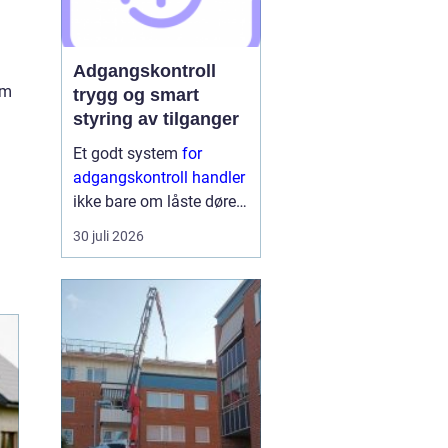
Adgangskontroll
em
trygg og smart
styring av tilganger
Et godt system
for
adgangskontroll handler
ikke bare om låste dører.
Det handler om å ha
30 juli 2026
oversikt, kunne styre
tilganger effektivt og
sikre mennesker, verdier
og informasjon på en
ryddig måte. Moderne
lø...