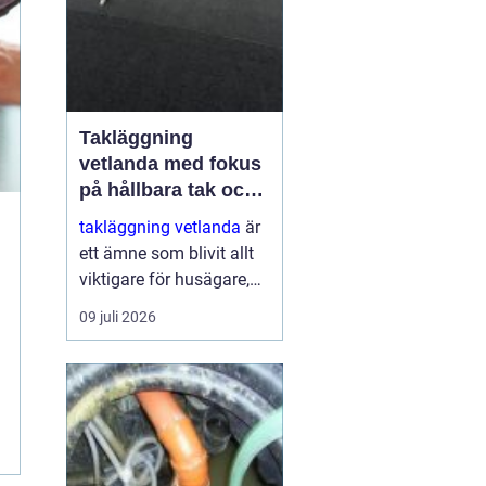
Takläggning
vetlanda med fokus
på hållbara tak och
trygga hus
takläggning vetlanda
är
ett ämne som blivit allt
viktigare för husägare,
bostadsrättsföreningar
09 juli 2026
och fastighetsägare i
trakten. Ett friskt tak
skyddar inte bara mot
regn, snö och blåst, utan
påve...