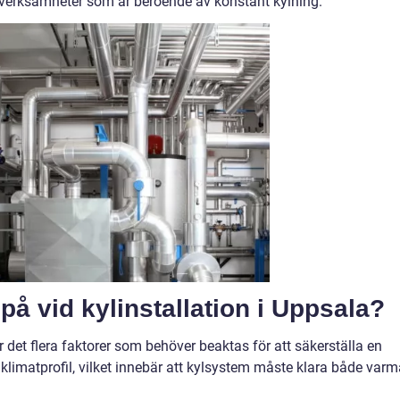
 för verksamheter som är beroende av konstant kylning.
å vid kylinstallation i Uppsala?
r det flera faktorer som behöver beaktas för att säkerställa en
klimatprofil, vilket innebär att kylsystem måste klara både varm