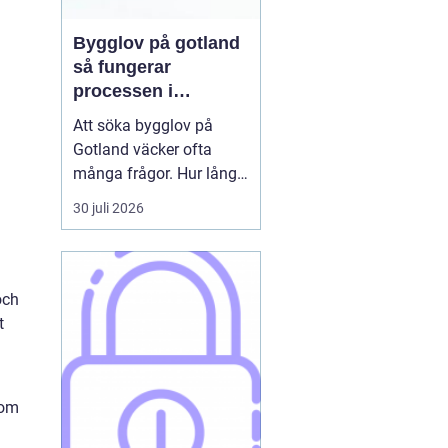
Bygglov på gotland
så fungerar
processen i
praktiken
Att söka bygglov på
Gotland väcker ofta
många frågor. Hur lång
tid tar det? Vilka
30 juli 2026
handlingar behövs? Och
vad gäller egentligen
nära havet eller i Visbys
känsliga kulturmiljö? För
och
den som sällan har
t
kontakt med kommunen
kan bygglovsregler
kännas både ...
nom