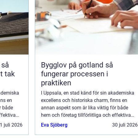
å
Bygglov på gotland så
t tak
fungerar processen i
praktiken
kademiska
I Uppsala, en stad känd för sin akademiska
nns en
excellens och historiska charm, finns en
r både
annan aspekt som är lika viktig för både
ffektiva
hem och företag tillförlitliga och effektiva
är e...
kylsystem. Kylinstallation Uppsala är e...
1 juli 2026
Eva Sjöberg
30 juli 2026