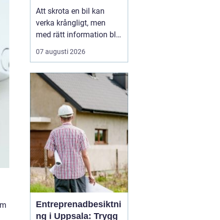
skrotning
Att skrota en bil kan
verka krångligt, men
med rätt information blir
processen enkel. För
07 augusti 2026
många bilägare handlar
valet av bilskrot om tre
saker: trygg
avregistrering, rimlig
ersättning och omtanke
om miljön. I
Stockholmsområdet
finns flera alternativ...
Entreprenadbesiktni
om
ng i Uppsala: Trygg