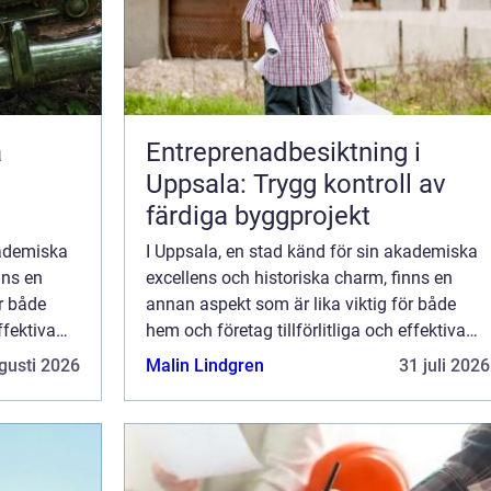
Entreprenadbesiktning i
Uppsala: Trygg kontroll av
färdiga byggprojekt
kademiska
I Uppsala, en stad känd för sin akademiska
nns en
excellens och historiska charm, finns en
r både
annan aspekt som är lika viktig för både
ffektiva
hem och företag tillförlitliga och effektiva
är e...
kylsystem. Kylinstallation Uppsala är e...
gusti 2026
Malin Lindgren
31 juli 2026