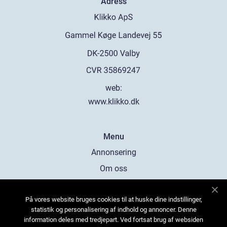
Adress
web:
www.klikko.dk
Menu
Annonsering
Om oss
Cookies
På vores website bruges cookies til at huske dine indstillinger,
Kontakta oss
statistik og personalisering af indhold og annoncer. Denne
Sitemap
information deles med tredjepart. Ved fortsat brug af websiden