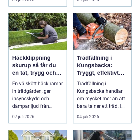
och ...
Häckklippning
Trädfällning i
skurup så får du
Kungsbacka:
en tät, trygg och
Tryggt, effektivt
snygg häck året
och med omtanke
En välskött häck ramar
Trädfällning i
runt
om hela tomten
in trädgården, ger
Kungsbacka handlar
insynsskydd och
om mycket mer än att
dämpar ljud från
bara ta ner ett träd. I
vägen. Samtidigt kan
e...
07 juli 2026
04 juli 2026
häck...