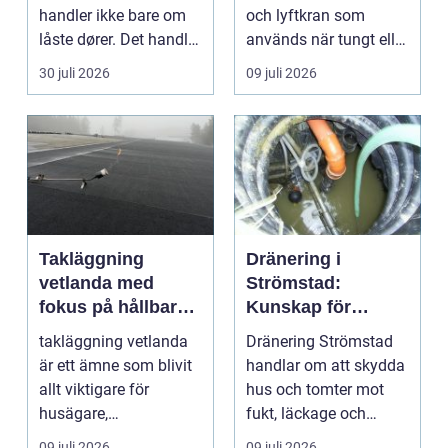
handler ikke bare om
och lyftkran som
låste dører. Det handler
används när tungt eller
om å ha oversikt, k...
skrymma...
30 juli 2026
09 juli 2026
Takläggning
Dränering i
vetlanda med
Strömstad:
fokus på hållbara
Kunskap för
tak och trygga hus
tryggare
takläggning vetlanda
Dränering Strömstad
husgrunder
är ett ämne som blivit
handlar om att skydda
allt viktigare för
hus och tomter mot
husägare,
fukt, läckage och
bostadsrättsföreningar
l&arin...
09 juli 2026
09 juli 2026