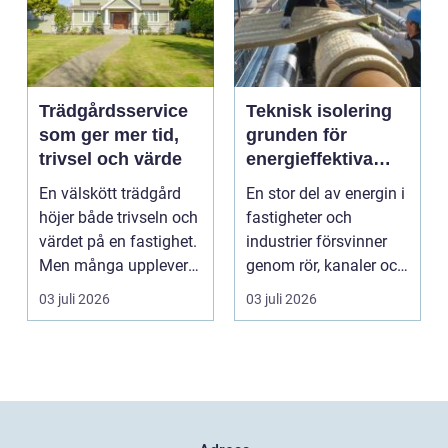
Trädgårdsservice
Teknisk isolering
som ger mer tid,
grunden för
trivsel och värde
energieffektiva
och säkra
En välskött trädgård
En stor del av energin i
byggnader
höjer både trivseln och
fastigheter och
värdet på en fastighet.
industrier försvinner
Men många upplever
genom rör, kanaler och
att tiden, o...
tekniska insta...
03 juli 2026
03 juli 2026