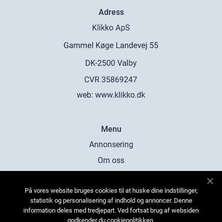
Adress
web:
www.klikko.dk
Menu
Annonsering
Om oss
Cookies
På vores website bruges cookies til at huske dine indstillinger,
Kontakta oss
statistik og personalisering af indhold og annoncer. Denne
Sitemap
information deles med tredjepart. Ved fortsat brug af websiden
godkender du cookiepolitikken.