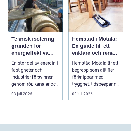
Teknisk isolering
Hemstäd i Motala:
grunden för
En guide till ett
energieffektiva
enklare och renare
och säkra
vardagsliv
En stor del av energin i
Hemstäd Motala är ett
byggnader
fastigheter och
begrepp som allt fler
industrier försvinner
förknippar med
genom rör, kanaler och
trygghet, tidsbesparing
tekniska insta...
oc...
03 juli 2026
02 juli 2026