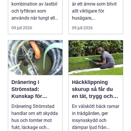
kombination av lastbil
är ett ämne som blivit
och lyftkran som
allt viktigare för
används när tungt eller
husägare,
skrymma...
bostadsrättsföreningar
09 juli 2026
09 juli 2026
och ...
Dränering i
Häckklippning
Strömstad:
skurup så får du
Kunskap för
en tät, trygg och
tryggare
snygg häck året
Dränering Strömstad
En välskött häck ramar
husgrunder
runt
handlar om att skydda
in trädgården, ger
hus och tomter mot
insynsskydd och
fukt, läckage och
dämpar ljud från