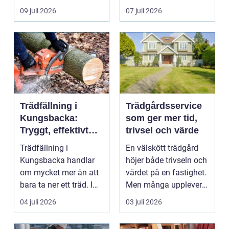
l&arin...
vägen. Samtidigt kan
09 juli 2026
07 juli 2026
häck...
Trädfällning i
Trädgårdsservice
Kungsbacka:
som ger mer tid,
Tryggt, effektivt
trivsel och värde
och med omtanke
Trädfällning i
En välskött trädgård
om hela tomten
Kungsbacka handlar
höjer både trivseln och
om mycket mer än att
värdet på en fastighet.
bara ta ner ett träd. I
Men många upplever
e...
att tiden, o...
04 juli 2026
03 juli 2026