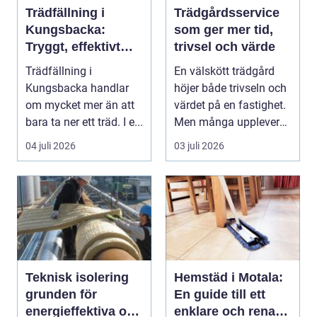
Trädfällning i
Trädgårdsservice
Kungsbacka:
som ger mer tid,
Tryggt, effektivt
trivsel och värde
och med omtanke
Trädfällning i
En välskött trädgård
om hela tomten
Kungsbacka handlar
höjer både trivseln och
om mycket mer än att
värdet på en fastighet.
bara ta ner ett träd. I e...
Men många upplever
att tiden, o...
04 juli 2026
03 juli 2026
Teknisk isolering
Hemstäd i Motala:
grunden för
En guide till ett
energieffektiva och
enklare och renare