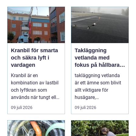
Kranbil för smarta
Takläggning
och säkra lyft i
vetlanda med
vardagen
fokus på hållbara
tak och trygga hus
Kranbil är en
takläggning vetlanda
kombination av lastbil
är ett ämne som blivit
och lyftkran som
allt viktigare för
används när tungt eller
husägare,
skrymma...
bostadsrättsföreningar
09 juli 2026
09 juli 2026
och ...