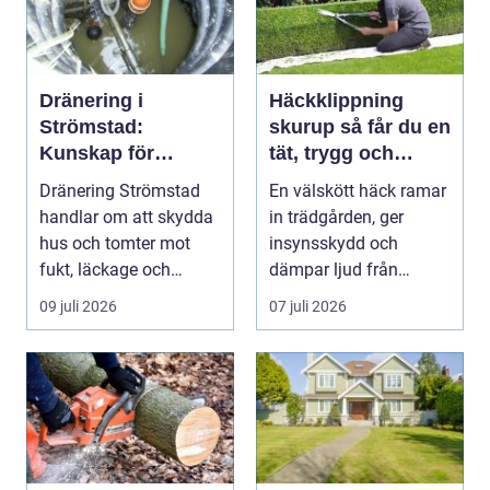
Dränering i
Häckklippning
Strömstad:
skurup så får du en
Kunskap för
tät, trygg och
tryggare
snygg häck året
Dränering Strömstad
En välskött häck ramar
husgrunder
runt
handlar om att skydda
in trädgården, ger
hus och tomter mot
insynsskydd och
fukt, läckage och
dämpar ljud från
l&arin...
vägen. Samtidigt kan
09 juli 2026
07 juli 2026
häck...