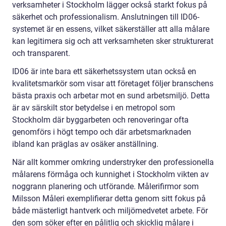
verksamheter i Stockholm lägger också starkt fokus på
säkerhet och professionalism. Anslutningen till ID06-
systemet är en essens, vilket säkerställer att alla målare
kan legitimera sig och att verksamheten sker strukturerat
och transparent.
ID06 är inte bara ett säkerhetssystem utan också en
kvalitetsmarkör som visar att företaget följer branschens
bästa praxis och arbetar mot en sund arbetsmiljö. Detta
är av särskilt stor betydelse i en metropol som
Stockholm där byggarbeten och renoveringar ofta
genomförs i högt tempo och där arbetsmarknaden
ibland kan präglas av osäker anställning.
När allt kommer omkring understryker den professionella
målarens förmåga och kunnighet i Stockholm vikten av
noggrann planering och utförande. Målerifirmor som
Milsson Måleri exemplifierar detta genom sitt fokus på
både mästerligt hantverk och miljömedvetet arbete. För
den som söker efter en pålitlig och skicklig målare i