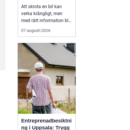
skrotning
Att skrota en bil kan
verka krångligt, men
med rätt information blir
processen enkel. För
07 augusti 2026
många bilägare handlar
valet av bilskrot om tre
saker: trygg
avregistrering, rimlig
ersättning och omtanke
om miljön. I
Stockholmsområdet
finns flera alternativ...
Entreprenadbesiktni
ng i Uppsala: Trygg