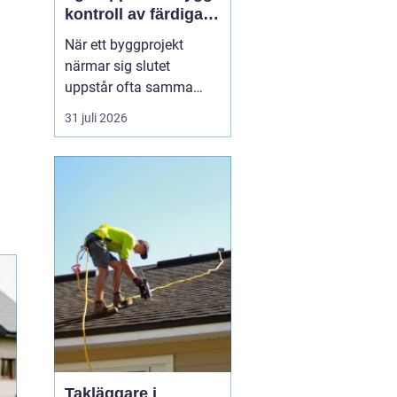
kontroll av färdiga
byggprojekt
När ett byggprojekt
närmar sig slutet
uppstår ofta samma
fråga: är entreprenaden
31 juli 2026
verkligen utförd så som
avtalats? En
professionell
entreprenadbesiktning
ger ett tydligt svar.
Genom en strukturerad
genomgån...
Takläggare i