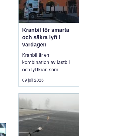
Kranbil för smarta
och säkra lyft i
vardagen
Kranbil är en
kombination av lastbil
och lyftkran som
används när tungt eller
09 juli 2026
skrymmande material
behöver flyttas snabbt,
säkert och
kostnadseffektivt.
Genom att hyra en
kranbil kan
privatpersoner, företag
och entrepren&...