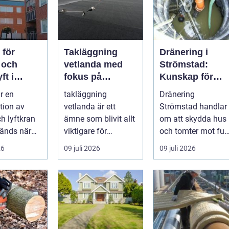
 för
Takläggning
Dränering i
 och
vetlanda med
Strömstad:
ft i
fokus på
Kunskap för
en
hållbara tak och
tryggare
r en
takläggning
Dränering
trygga hus
husgrunder
tion av
vetlanda är ett
Strömstad handlar
ch lyftkran
ämne som blivit allt
om att skydda hus
änds när
viktigare för
och tomter mot fukt
er
husägare,
läckage och l&arin..
26
09 juli 2026
09 juli 2026
...
bostadsrättsförenin
gar och ...