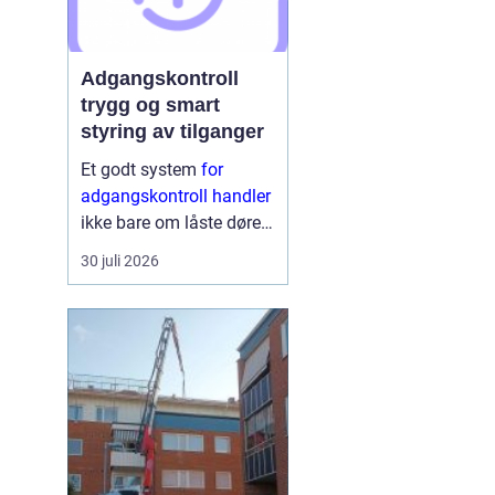
Adgangskontroll
trygg og smart
styring av tilganger
Et godt system
for
adgangskontroll handler
ikke bare om låste dører.
Det handler om å ha
30 juli 2026
oversikt, kunne styre
tilganger effektivt og
sikre mennesker, verdier
og informasjon på en
ryddig måte. Moderne
lø...