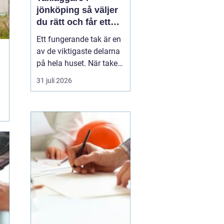
jönköping så väljer
du rätt och får ett
tak som håller
Ett fungerande tak är en
av de viktigaste delarna
på hela huset. När taket
börjar bli slitet påverkar
31 juli 2026
det både tryggheten,
energiförbrukningen och
värdet på huset. Därför
blir valet
av takläggare i
Jönköping avg...