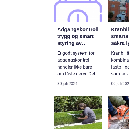
Adgangskontroll
Kranbil
trygg og smart
smarta
styring av
säkra ly
tilganger
vardag
Et godt system for
Kranbil ä
adgangskontroll
kombina
handler ikke bare
lastbil o
om låste dører. Det
som anv
handler om å ha
tungt ell
30 juli 2026
09 juli 20
oversikt, k...
skrymma