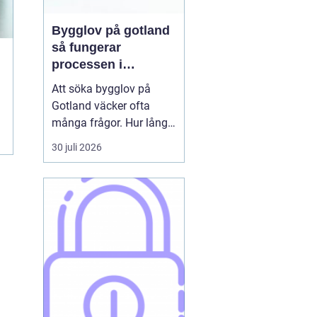
Bygglov på gotland
så fungerar
processen i
praktiken
Att söka bygglov på
Gotland väcker ofta
många frågor. Hur lång
tid tar det? Vilka
30 juli 2026
handlingar behövs? Och
vad gäller egentligen
nära havet eller i Visbys
känsliga kulturmiljö? För
den som sällan har
kontakt med kommunen
kan bygglovsregler
kännas både ...