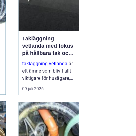
Takläggning
vetlanda med fokus
på hållbara tak och
trygga hus
takläggning vetlanda
är
ett ämne som blivit allt
,
viktigare för husägare,
.
bostadsrättsföreningar
09 juli 2026
och fastighetsägare i
trakten. Ett friskt tak
skyddar inte bara mot
regn, snö och blåst, utan
påve...