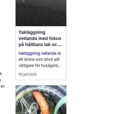
Takläggning
vetlanda med fokus
på hållbara tak och
trygga hus
takläggning vetlanda
är
ett ämne som blivit allt
viktigare för husägare,
bostadsrättsföreningar
ch
09 juli 2026
och fastighetsägare i
n
trakten. Ett friskt tak
 av
skyddar inte bara mot
regn, snö och blåst, utan
påve...