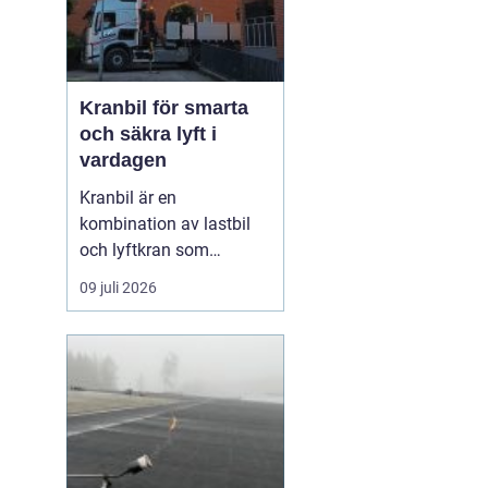
Kranbil för smarta
och säkra lyft i
vardagen
Kranbil är en
kombination av lastbil
och lyftkran som
används när tungt eller
09 juli 2026
skrymmande material
behöver flyttas snabbt,
säkert och
kostnadseffektivt.
Genom att hyra en
kranbil kan
privatpersoner, företag
och entrepren&...