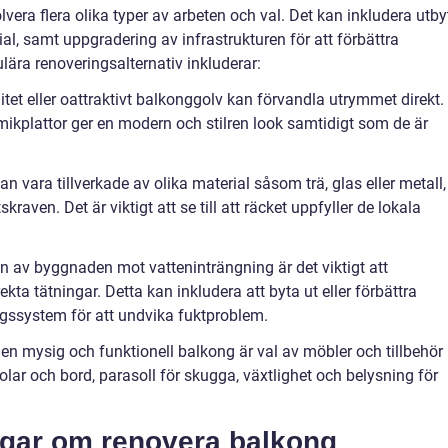
era flera olika typer av arbeten och val. Det kan inkludera utby
l, samt uppgradering av infrastrukturen för att förbättra
ära renoveringsalternativ inkluderar:
litet eller oattraktivt balkonggolv kan förvandla utrymmet direkt.
mikplattor ger en modern och stilren look samtidigt som de är
 vara tillverkade av olika material såsom trä, glas eller metall,
kraven. Det är viktigt att se till att räcket uppfyller de lokala
an av byggnaden mot vatteninträngning är det viktigt att
kta tätningar. Detta kan inkludera att byta ut eller förbättra
ingssystem för att undvika fuktproblem.
a en mysig och funktionell balkong är val av möbler och tillbehör
olar och bord, parasoll för skugga, växtlighet och belysning för
ngar om renovera balkong