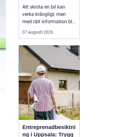
skrotning
Att skrota en bil kan
verka krångligt, men
med rätt information blir
processen enkel. För
07 augusti 2026
många bilägare handlar
valet av bilskrot om tre
saker: trygg
avregistrering, rimlig
ersättning och omtanke
om miljön. I
Stockholmsområdet
finns flera alternativ...
Entreprenadbesiktni
ng i Uppsala: Trygg