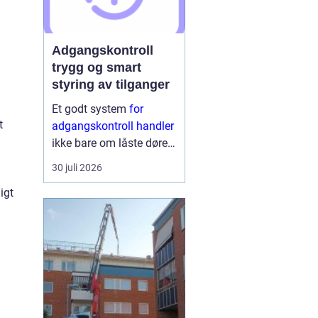
Adgangskontroll
trygg og smart
styring av tilganger
Et godt system
for
t
adgangskontroll handler
ikke bare om låste dører.
Det handler om å ha
30 juli 2026
oversikt, kunne styre
igt
tilganger effektivt og
sikre mennesker, verdier
og informasjon på en
ryddig måte. Moderne
lø...