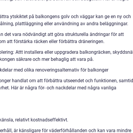
rbättra ytskiktet på balkongens golv och väggar kan ge en ny och
målning, plattläggning eller användning av andra beläggningar.
an det vara nödvändigt att göra strukturella ändringar för att
om att förstärka räcken eller förbättra dräneringen.
lering: Attt installera eller uppgradera balkongräcken, skyddsnä
lkongen säkrare och mer behaglig att vara på.
delar med olika renoveringsalternativ för balkonger
konger handlat om att förbättra utseendet och funktionen, samtid
het. Här är några för- och nackdelar med några vanliga
änsla, relativt kostnadseffektivt.
rhåll, är känsligare för väderförhållanden och kan vara mindre