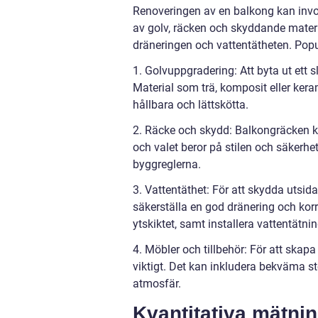
Renoveringen av en balkong kan involv
av golv, räcken och skyddande materia
dräneringen och vattentätheten. Popul
1. Golvuppgradering: Att byta ut ett s
Material som trä, komposit eller kera
hållbara och lättskötta.
2. Räcke och skydd: Balkongräcken kan
och valet beror på stilen och säkerhets
byggreglerna.
3. Vattentäthet: För att skydda utsid
säkerställa en god dränering och korre
ytskiktet, samt installera vattentätn
4. Möbler och tillbehör: För att skap
viktigt. Det kan inkludera bekväma st
atmosfär.
Kvantitativa mätni