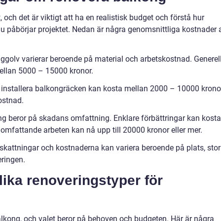
ch det är viktigt att ha en realistisk budget och förstå hur
 påbörjar projektet. Nedan är några genomsnittliga kostnader a
nggolv varierar beroende på material och arbetskostnad. Generell
mellan 5000 – 15000 kronor.
er installera balkongräcken kan kosta mellan 2000 – 10000 kronor
ostnad.
ning beror på skadans omfattning. Enklare förbättringar kan kosta
mfattande arbeten kan nå upp till 20000 kronor eller mer.
pskattningar och kostnaderna kan variera beroende på plats, stor
ringen.
lika renoveringstyper för
balkong, och valet beror på behoven och budgeten. Här är några