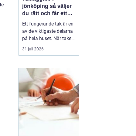
te
jönköping så väljer
du rätt och får ett
tak som håller
Ett fungerande tak är en
av de viktigaste delarna
på hela huset. När taket
börjar bli slitet påverkar
31 juli 2026
det både tryggheten,
energiförbrukningen och
värdet på huset. Därför
blir valet
av takläggare i
Jönköping avg...