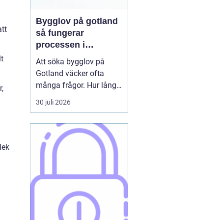
Bygglov på gotland
tt
så fungerar
processen i
praktiken
t
Att söka bygglov på
Gotland väcker ofta
många frågor. Hur lång
,
tid tar det? Vilka
30 juli 2026
handlingar behövs? Och
vad gäller egentligen
nära havet eller i Visbys
känsliga kulturmiljö? För
lek
den som sällan har
kontakt med kommunen
kan bygglovsregler
kännas både ...