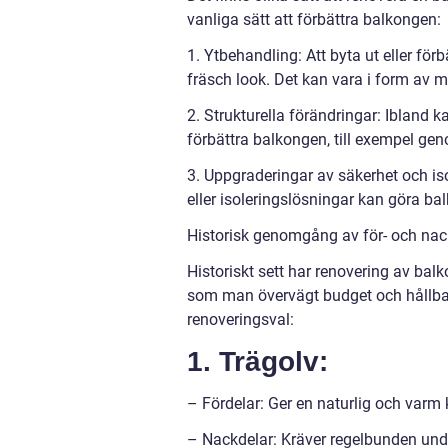
vanliga sätt att förbättra balkongen:
1. Ytbehandling: Att byta ut eller fö
fräsch look. Det kan vara i form av 
2. Strukturella förändringar: Ibland k
förbättra balkongen, till exempel gen
3. Uppgraderingar av säkerhet och iso
eller isoleringslösningar kan göra ba
Historisk genomgång av för- och nack
Historiskt sett har renovering av bal
som man övervägt budget och hållbar
renoveringsval:
1. Trägolv:
– Fördelar: Ger en naturlig och varm k
– Nackdelar: Kräver regelbunden unde