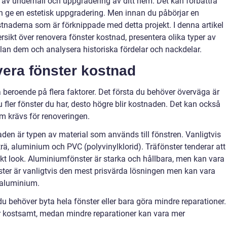
l av underhåll och uppgradering av ditt hem. Det kan förbättra
ch ge en estetisk uppgradering. Men innan du påbörjar en
kostnaderna som är förknippade med detta projekt. I denna artikel
sikt över renovera fönster kostnad, presentera olika typer av
llan dem och analysera historiska fördelar och nackdelar.
vera fönster kostnad
 beroende på flera faktorer. Det första du behöver överväga är
 fler fönster du har, desto högre blir kostnaden. Det kan också
m krävs för renoveringen.
en är typen av material som används till fönstren. Vanligtvis
trä, aluminium och PVC (polyvinylklorid). Träfönster tenderar att
skt look. Aluminiumfönster är starka och hållbara, men kan vara
nster är vanligtvis den mest prisvärda lösningen men kan vara
 aluminium.
u behöver byta hela fönster eller bara göra mindre reparationer.
er kostsamt, medan mindre reparationer kan vara mer