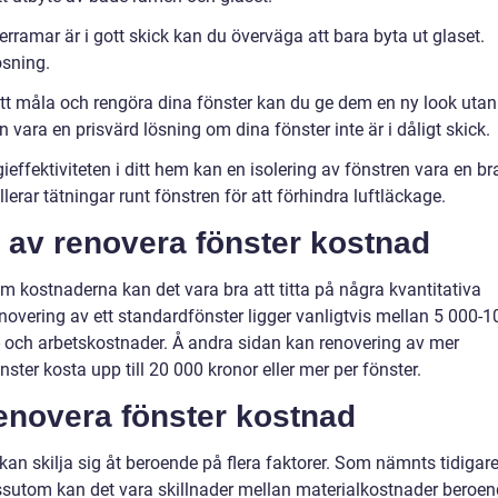
rramar är i gott skick kan du överväga att bara byta ut glaset.
ösning.
tt måla och rengöra dina fönster kan du ge dem en ny look utan
 vara en prisvärd lösning om dina fönster inte är i dåligt skick.
gieffektiviteten i ditt hem kan en isolering av fönstren vara en br
lerar tätningar runt fönstren för att förhindra luftläckage.
g av renovera fönster kostnad
m kostnaderna kan det vara bra att titta på några kvantitativa
overing av ett standardfönster ligger vanligtvis mellan 5 000-1
l- och arbetskostnader. Å andra sidan kan renovering av mer
ster kosta upp till 20 000 kronor eller mer per fönster.
renovera fönster kostnad
kan skilja sig åt beroende på flera faktorer. Som nämnts tidigar
Dessutom kan det vara skillnader mellan materialkostnader beroe