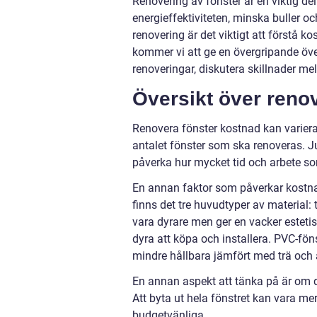
Renovering av fönster är en viktig de
energieffektiviteten, minska buller o
renovering är det viktigt att förstå 
kommer vi att ge en övergripande över
renoveringar, diskutera skillnader me
Översikt över reno
Renovera fönster kostnad kan variera
antalet fönster som ska renoveras. Ju
påverka hur mycket tid och arbete so
En annan faktor som påverkar kostnad
finns det tre huvudtyper av material: 
vara dyrare men ger en vacker esteti
dyra att köpa och installera. PVC-fö
mindre hållbara jämfört med trä och
En annan aspekt att tänka på är om d
Att byta ut hela fönstret kan vara m
budgetvänliga.