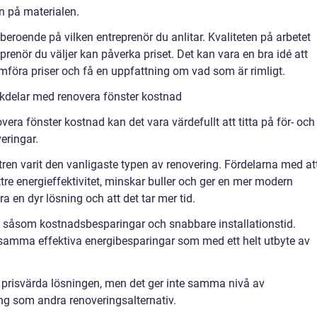
en på materialen.
eroende på vilken entreprenör du anlitar. Kvaliteten på arbetet
enör du väljer kan påverka priset. Det kan vara en bra idé att
jämföra priser och få en uppfattning om vad som är rimligt.
kdelar med renovera fönster kostnad
overa fönster kostnad kan det vara värdefullt att titta på för- och
eringar.
stren varit den vanligaste typen av renovering. Fördelarna med at
ättre energieffektivitet, minskar buller och ger en mer modern
ra en dyr lösning och att det tar mer tid.
r såsom kostnadsbesparingar och snabbare installationstid.
 samma effektiva energibesparingar som med ett helt utbyte av
 prisvärda lösningen, men det ger inte samma nivå av
ng som andra renoveringsalternativ.