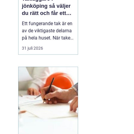
jönköping så väljer
du rätt och får ett
tak som håller
Ett fungerande tak är en
av de viktigaste delarna
på hela huset. När taket
börjar bli slitet påverkar
31 juli 2026
det både tryggheten,
energiförbrukningen och
värdet på huset. Därför
blir valet
av takläggare i
Jönköping avg...