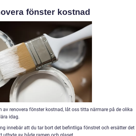
novera fönster kostnad
 av renovera fönster kostnad, låt oss titta närmare på de olika
ära idag.
g innebär att du tar bort det befintliga fönstret och ersätter det
tt utbyte av både ramen och glaset.