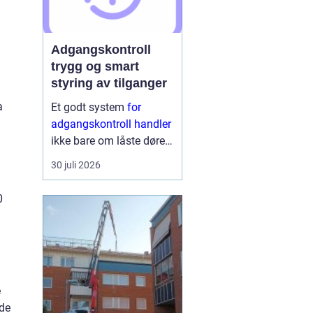
Adgangskontroll
trygg og smart
styring av tilganger
a
Et godt system
for
adgangskontroll handler
ikke bare om låste dører.
Det handler om å ha
30 juli 2026
oversikt, kunne styre
tilganger effektivt og
0
sikre mennesker, verdier
og informasjon på en
ryddig måte. Moderne
lø...
e
nde