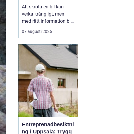
skrotning
Att skrota en bil kan
verka krångligt, men
med rätt information blir
processen enkel. För
07 augusti 2026
många bilägare handlar
valet av bilskrot om tre
saker: trygg
avregistrering, rimlig
ersättning och omtanke
om miljön. I
Stockholmsområdet
finns flera alternativ...
Entreprenadbesiktni
ng i Uppsala: Trygg