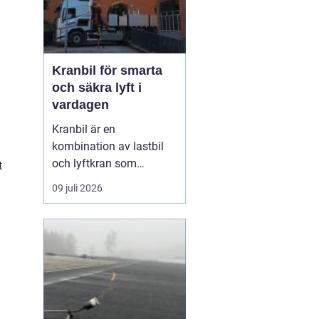
Kranbil för smarta
och säkra lyft i
vardagen
Kranbil är en
kombination av lastbil
och lyftkran som
t
används när tungt eller
09 juli 2026
skrymmande material
behöver flyttas snabbt,
säkert och
kostnadseffektivt.
Genom att hyra en
kranbil kan
privatpersoner, företag
och entrepren&...