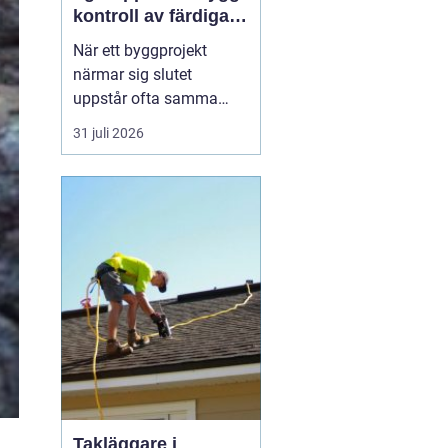
kontroll av färdiga
byggprojekt
När ett byggprojekt
närmar sig slutet
uppstår ofta samma
fråga: är entreprenaden
31 juli 2026
verkligen utförd så som
avtalats? En
professionell
entreprenadbesiktning
ger ett tydligt svar.
Genom en strukturerad
genomgån...
Takläggare i