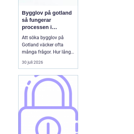
Bygglov på gotland
så fungerar
processen i
praktiken
Att söka bygglov på
Gotland väcker ofta
många frågor. Hur lång
tid tar det? Vilka
30 juli 2026
handlingar behövs? Och
vad gäller egentligen
nära havet eller i Visbys
känsliga kulturmiljö? För
den som sällan har
kontakt med kommunen
kan bygglovsregler
kännas både ...