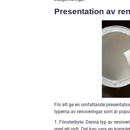
Presentation av re
För att ge en omfattande presentation
typerna av renoveringar som är popul
1. Fönsterbyte: Denna typ av renoverin
med ett nytt. Det kan vara en komple