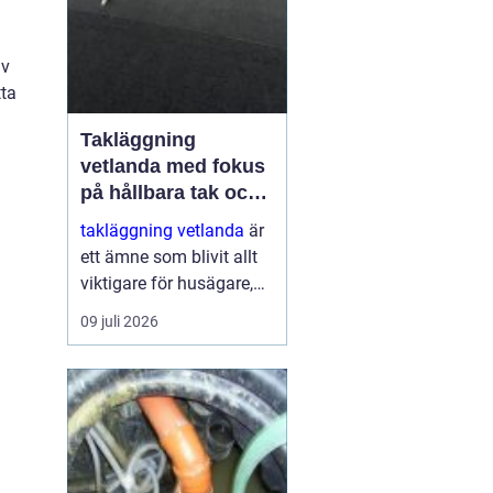
av
tta
Takläggning
vetlanda med fokus
på hållbara tak och
trygga hus
takläggning vetlanda
är
ett ämne som blivit allt
viktigare för husägare,
bostadsrättsföreningar
09 juli 2026
och fastighetsägare i
trakten. Ett friskt tak
skyddar inte bara mot
regn, snö och blåst, utan
påve...