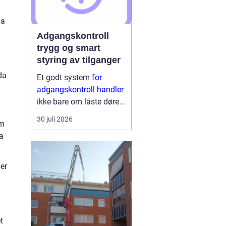
na
Adgangskontroll
trygg og smart
styring av tilganger
da
Et godt system
for
adgangskontroll handler
ikke bare om låste dører.
Det handler om å ha
30 juli 2026
om
oversikt, kunne styre
a
tilganger effektivt og
sikre mennesker, verdier
og informasjon på en
ser
ryddig måte. Moderne
lø...
t