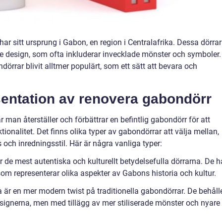
ar sitt ursprung i Gabon, en region i Centralafrika. Dessa dörrar
e design, som ofta inkluderar invecklade mönster och symboler.
örrar blivit alltmer populärt, som ett sätt att bevara och
entation av renovera gabondörr
man återställer och förbättrar en befintlig gabondörr för att
ionalitet. Det finns olika typer av gabondörrar att välja mellan,
och inredningsstil. Här är några vanliga typer:
r de mest autentiska och kulturellt betydelsefulla dörrarna. De h
m representerar olika aspekter av Gabons historia och kultur.
är en mer modern twist på traditionella gabondörrar. De behåll
esignerna, men med tillägg av mer stiliserade mönster och nyare