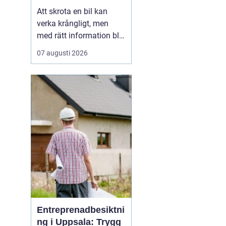
skrotning
Att skrota en bil kan
verka krångligt, men
med rätt information blir
processen enkel. För
07 augusti 2026
många bilägare handlar
valet av bilskrot om tre
saker: trygg
avregistrering, rimlig
ersättning och omtanke
om miljön. I
Stockholmsområdet
finns flera alternativ...
Entreprenadbesiktni
ng i Uppsala: Trygg