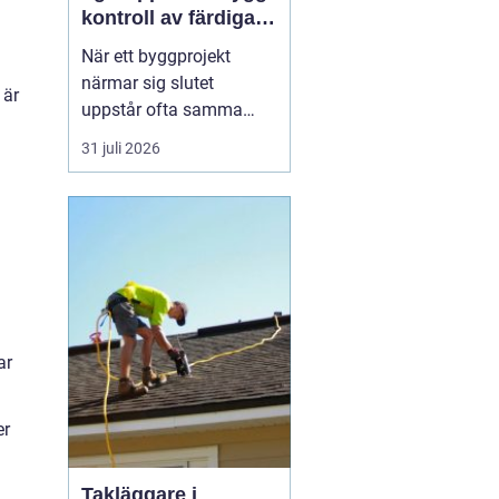
kontroll av färdiga
byggprojekt
När ett byggprojekt
närmar sig slutet
 är
uppstår ofta samma
fråga: är entreprenaden
31 juli 2026
verkligen utförd så som
avtalats? En
professionell
entreprenadbesiktning
ger ett tydligt svar.
Genom en strukturerad
genomgån...
ar
er
Takläggare i