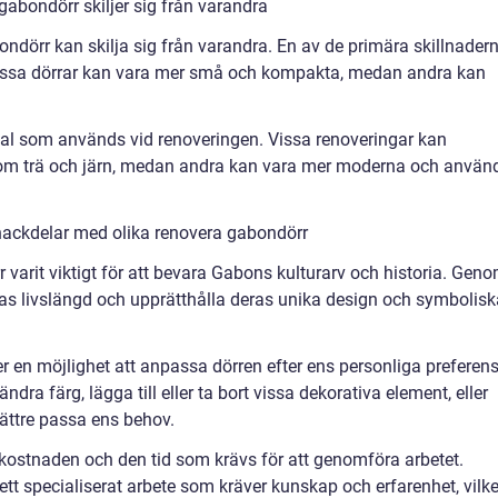
gabondörr skiljer sig från varandra
ondörr kan skilja sig från varandra. En av de primära skillnader
Vissa dörrar kan vara mer små och kompakta, medan andra kan
ial som används vid renoveringen. Vissa renoveringar kan
som trä och järn, medan andra kan vara mer moderna och använ
nackdelar med olika renovera gabondörr
r varit viktigt för att bevara Gabons kulturarv och historia. Gen
as livslängd och upprätthålla deras unika design och symbolisk
er en möjlighet att anpassa dörren efter ens personliga preferen
ndra färg, lägga till eller ta bort vissa dekorativa element, eller
bättre passa ens behov.
kostnaden och den tid som krävs för att genomföra arbetet.
tt specialiserat arbete som kräver kunskap och erfarenhet, vilke