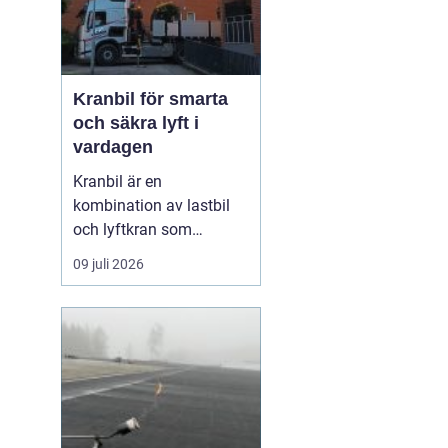
Kranbil för smarta
och säkra lyft i
vardagen
Kranbil är en
kombination av lastbil
och lyftkran som
används när tungt eller
09 juli 2026
skrymmande material
behöver flyttas snabbt,
säkert och
kostnadseffektivt.
Genom att hyra en
kranbil kan
privatpersoner, företag
och entrepren&...