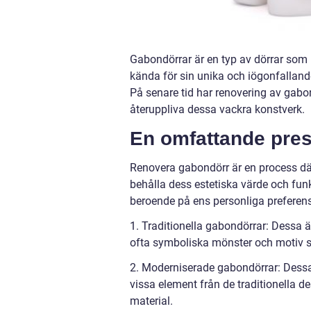
Gabondörrar är en typ av dörrar som h
kända för sin unika och iögonfalland
På senare tid har renovering av gabond
återuppliva dessa vackra konstverk.
En omfattande pres
Renovera gabondörr är en process där 
behålla dess estetiska värde och funkt
beroende på ens personliga preferens 
1. Traditionella gabondörrar: Dessa ä
ofta symboliska mönster och motiv so
2. Moderniserade gabondörrar: Dessa 
vissa element från de traditionella d
material.