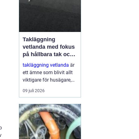
Takläggning
vetlanda med fokus
på hållbara tak och
trygga hus
takläggning vetlanda
är
ett ämne som blivit allt
viktigare för husägare,
bostadsrättsföreningar
09 juli 2026
och fastighetsägare i
trakten. Ett friskt tak
skyddar inte bara mot
regn, snö och blåst, utan
påve...
p
v