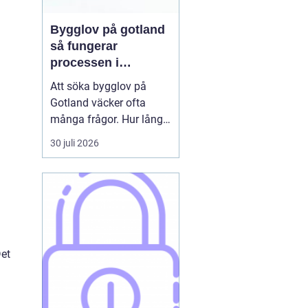
Bygglov på gotland
så fungerar
processen i
praktiken
Att söka bygglov på
Gotland väcker ofta
många frågor. Hur lång
tid tar det? Vilka
30 juli 2026
handlingar behövs? Och
vad gäller egentligen
nära havet eller i Visbys
känsliga kulturmiljö? För
den som sällan har
kontakt med kommunen
kan bygglovsregler
Det
kännas både ...