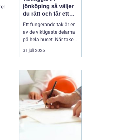
jönköping så väljer
rer
du rätt och får ett
tak som håller
Ett fungerande tak är en
av de viktigaste delarna
på hela huset. När taket
börjar bli slitet påverkar
31 juli 2026
det både tryggheten,
energiförbrukningen och
värdet på huset. Därför
blir valet
av takläggare i
Jönköping avg...