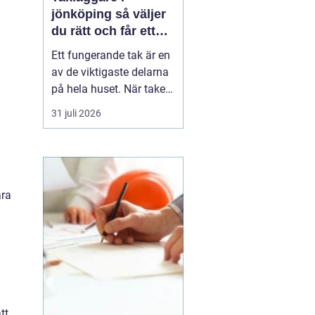
jönköping så väljer
du rätt och får ett
tak som håller
Ett fungerande tak är en
av de viktigaste delarna
på hela huset. När taket
börjar bli slitet påverkar
31 juli 2026
det både tryggheten,
energiförbrukningen och
värdet på huset. Därför
blir valet
av takläggare i
Jönköping avg...
ära
tt