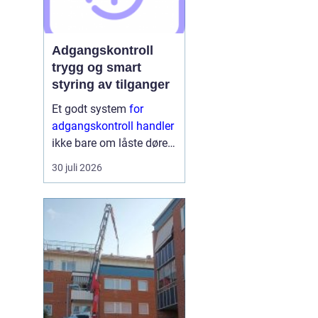
Adgangskontroll
trygg og smart
styring av tilganger
Et godt system
for
adgangskontroll handler
ikke bare om låste dører.
Det handler om å ha
30 juli 2026
oversikt, kunne styre
tilganger effektivt og
sikre mennesker, verdier
og informasjon på en
ryddig måte. Moderne
lø...