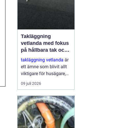
Takläggning
vetlanda med fokus
på hållbara tak och
trygga hus
takläggning vetlanda
är
ett ämne som blivit allt
viktigare för husägare,
bostadsrättsföreningar
09 juli 2026
och fastighetsägare i
trakten. Ett friskt tak
skyddar inte bara mot
regn, snö och blåst, utan
påve...