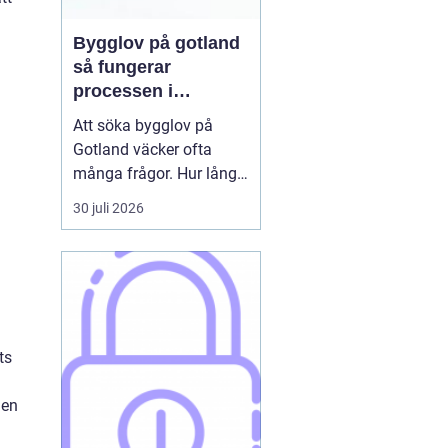
Bygglov på gotland
så fungerar
processen i
praktiken
Att söka bygglov på
Gotland väcker ofta
många frågor. Hur lång
tid tar det? Vilka
30 juli 2026
handlingar behövs? Och
vad gäller egentligen
nära havet eller i Visbys
känsliga kulturmiljö? För
den som sällan har
kontakt med kommunen
ts
kan bygglovsregler
kännas både ...
den