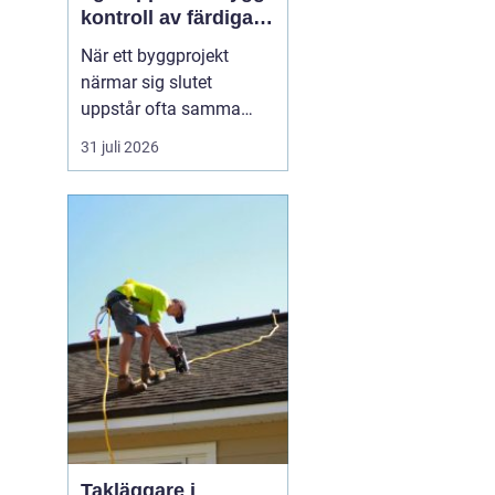
kontroll av färdiga
byggprojekt
När ett byggprojekt
närmar sig slutet
uppstår ofta samma
fråga: är entreprenaden
31 juli 2026
verkligen utförd så som
avtalats? En
professionell
entreprenadbesiktning
ger ett tydligt svar.
Genom en strukturerad
genomgån...
Takläggare i