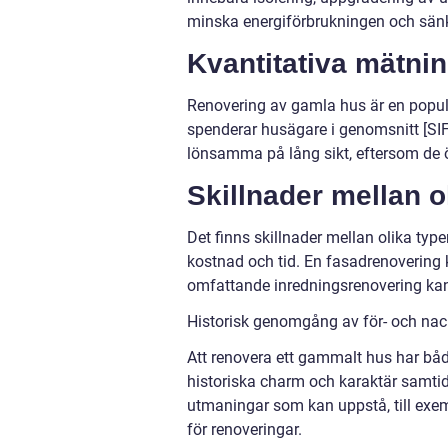
minska energiförbrukningen och sän
Kvantitativa mätni
Renovering av gamla hus är en populä
spenderar husägare i genomsnitt [SIF
lönsamma på lång sikt, eftersom de 
Skillnader mellan 
Det finns skillnader mellan olika typ
kostnad och tid. En fasadrenovering 
omfattande inredningsrenovering kan
Historisk genomgång av för- och na
Att renovera ett gammalt hus har båd
historiska charm och karaktär samti
utmaningar som kan uppstå, till exem
för renoveringar.