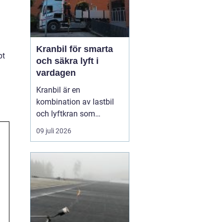
Kranbil för smarta
pt
och säkra lyft i
vardagen
Kranbil är en
kombination av lastbil
och lyftkran som
används när tungt eller
09 juli 2026
skrymmande material
behöver flyttas snabbt,
säkert och
kostnadseffektivt.
Genom att hyra en
kranbil kan
privatpersoner, företag
och entrepren&...