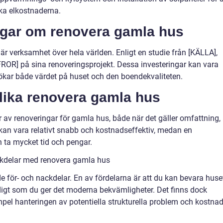
ka elkostnaderna.
ngar om renovera gamla hus
r verksamhet över hela världen. Enligt en studie från [KÄLLA],
ROR] på sina renoveringsprojekt. Dessa investeringar kan vara
ökar både värdet på huset och den boendekvaliteten.
olika renovera gamla hus
er av renoveringar för gamla hus, både när det gäller omfattning,
kan vara relativt snabb och kostnadseffektiv, medan en
 ta mycket tid och pengar.
ckdelar med renovera gamla hus
e för- och nackdelar. En av fördelarna är att du kan bevara huse
digt som du ger det moderna bekvämligheter. Det finns dock
pel hanteringen av potentiella strukturella problem och kostna