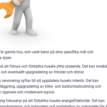
 för gamla hus, och valet beror på dina specifika mål och
a typer:
å att förnya och förbättra husets yttre utseende. Det kan inneb
 och eventuellt uppgradering av fönster och dörrar.
renovering syftar till att uppdatera husets interiör. Det kan
beläggning, uppgradering av köks- och badrumsutrustning och
n öppnare och modernare layout.
ng fokuserar på att förbättra husets energieffektivitet. Det kan
uppvärmnings- och kylsystem och installation av solpaneler för a