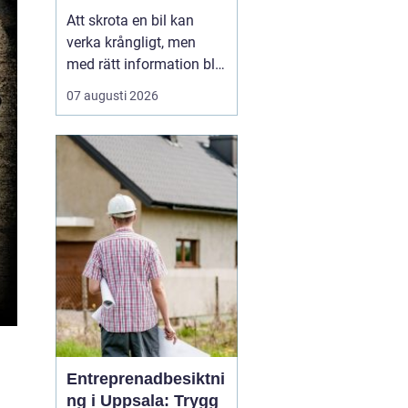
skrotning
Att skrota en bil kan
verka krångligt, men
med rätt information blir
processen enkel. För
07 augusti 2026
många bilägare handlar
valet av bilskrot om tre
saker: trygg
avregistrering, rimlig
ersättning och omtanke
om miljön. I
Stockholmsområdet
finns flera alternativ...
Entreprenadbesiktni
ng i Uppsala: Trygg