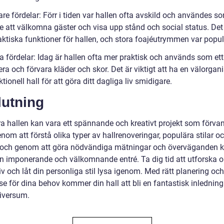
are fördelar: Förr i tiden var hallen ofta avskild och användes so
 att välkomna gäster och visa upp stånd och social status. Det
aktiska funktioner för hallen, och stora foajéutrymmen var popul
a fördelar: Idag är hallen ofta mer praktisk och används som ett 
ra och förvara kläder och skor. Det är viktigt att ha en välorgan
tionell hall för att göra ditt dagliga liv smidigare.
lutning
a hallen kan vara ett spännande och kreativt projekt som förvand
om att förstå olika typer av hallrenoveringar, populära stilar o
, och genom att göra nödvändiga mätningar och överväganden 
n imponerande och välkomnande entré. Ta dig tid att utforska o
iv och låt din personliga stil lysa igenom. Med rätt planering och
se för dina behov kommer din hall att bli en fantastisk inledning t
iversum.