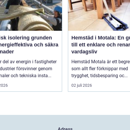
 isolering grunden
Hemstäd i Motala: En g
nergieffektiva och säkra
till ett enklare och rena
nader
vardagsliv
r del av energin i fastigheter
Hemstäd Motala är ett begr
dustrier försvinner genom
som allt fler förknippar med
analer och tekniska insta...
trygghet, tidsbesparing oc...
 2026
02 juli 2026
Adress