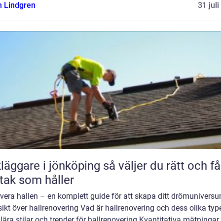
n Lindgren
31 jul
are i jönköping så väljer du rätt och får
 tak som håller
vera hallen – en komplett guide för att skapa ditt drömunivers
ikt över hallrenovering Vad är hallrenovering och dess olika typ
ära stilar och trender för hallrenovering Kvantitativa mätningar 