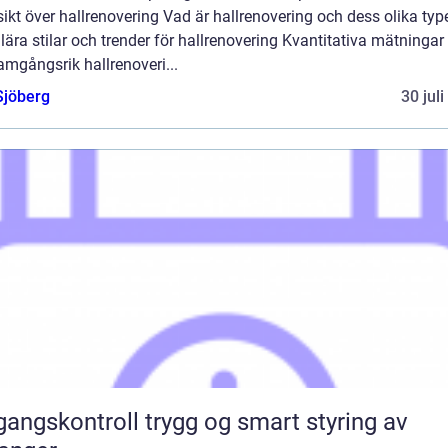
ikt över hallrenovering Vad är hallrenovering och dess olika typ
ära stilar och trender för hallrenovering Kvantitativa mätningar 
amgångsrik hallrenoveri...
Sjöberg
30 jul
ontroll trygg og smart styring av