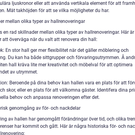
lära ljuskronor eller att använda vertikala element för att fram
n. Mät takhöjden för att se vilka möjligheter du har.
er mellan olika typer av hallrenoveringar
s en rad skillnader mellan olika typer av hallrenoveringar. Här ä
 att överväga när du valt att renovera din hall:
ek: En stor hall ger mer flexibilitet när det gäller möblering och
ing. Du kan ha både sittgrupper och förvaringsutrymmen. Å and
iten hall kräva lite mer kreativitet och möbelval för att optimera
andet av utrymmet.
ion: Beroende på dina behov kan hallen vara en plats för att för
ch skor, eller en plats för att välkomna gäster. Identifera dina p
nella behov och anpassa renoveringen efter det.
orisk genomgång av för- och nackdelar
ing av hallen har genomgått förändringar över tid, och olika tre
erenser har kommit och gått. Här är några historiska för- och na
lrenovering: