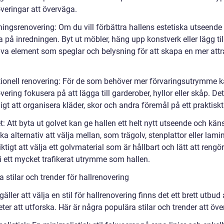
veringar att överväga.
ningsrenovering: Om du vill förbättra hallens estetiska utseende
 på inredningen. Byt ut möbler, häng upp konstverk eller lägg til
iva element som speglar och belysning för att skapa en mer attr
tionell renovering: För de som behöver mer förvaringsutrymme 
vering fokusera på att lägga till garderober, hyllor eller skåp. De
igt att organisera kläder, skor och andra föremål på ett praktiskt
t: Att byta ut golvet kan ge hallen ett helt nytt utseende och kän
ika alternativ att välja mellan, som trägolv, stenplattor eller lami
iktigt att välja ett golvmaterial som är hållbart och lätt att rengör
 i ett mycket trafikerat utrymme som hallen.
 stilar och trender för hallrenovering
gäller att välja en stil för hallrenovering finns det ett brett utbud
ter att utforska. Här är några populära stilar och trender att öv