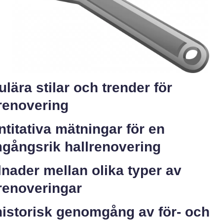
lära stilar och trender för
renovering
titativa mätningar för en
mgångsrik hallrenovering
lnader mellan olika typer av
renoveringar
historisk genomgång av för- och