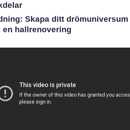
kdelar
edning: Skapa ditt drömuniversum
 en hallrenovering