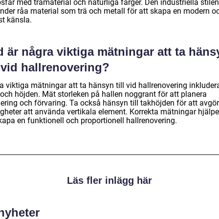
fär med trämaterial och naturliga färger. Den industriella stilen
nder råa material som trä och metall för att skapa en modern o
st känsla.
 är några viktiga mätningar att ta häns
l vid hallrenovering?
 viktiga mätningar att ta hänsyn till vid hallrenovering inkluder
 och höjden. Mät storleken på hallen noggrant för att planera
ering och förvaring. Ta också hänsyn till takhöjden för att avgö
gheter att använda vertikala element. Korrekta mätningar hjälper 
kapa en funktionell och proportionell hallrenovering.
Läs fler inlägg här
 nyheter