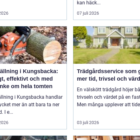
kan häck...
 2026
07 juli 2026
fällning i Kungsbacka:
Trädgårdsservice som 
t, effektivt och med
mer tid, trivsel och vär
nke om hela tomten
En välskött trädgård höjer b
ällning i Kungsbacka handlar
trivseln och värdet på en fas
ket mer än att bara ta ner
Men många upplever att tiden
. I e...
 2026
03 juli 2026