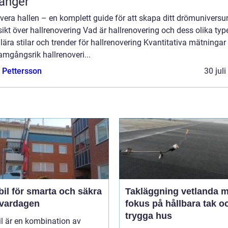
ganger
vera hallen – en komplett guide för att skapa ditt drömunivers
ikt över hallrenovering Vad är hallrenovering och dess olika typ
ära stilar och trender för hallrenovering Kvantitativa mätningar 
amgångsrik hallrenoveri...
e Pettersson
30 jul
il för smarta och säkra
Takläggning vetlanda 
i vardagen
fokus på hållbara tak o
trygga hus
l är en kombination av