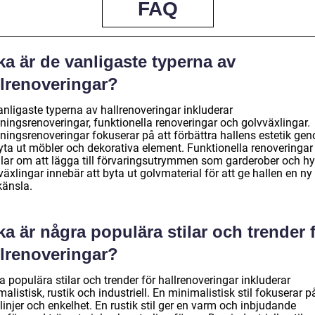
FAQ
ka är de vanligaste typerna av
llrenoveringar?
anligaste typerna av hallrenoveringar inkluderar
ningsrenoveringar, funktionella renoveringar och golvväxlingar.
dningsrenoveringar fokuserar på att förbättra hallens estetik ge
byta ut möbler och dekorativa element. Funktionella renoveringar
lar om att lägga till förvaringsutrymmen som garderober och hyl
äxlingar innebär att byta ut golvmaterial för att ge hallen en ny
känsla.
ka är några populära stilar och trender 
llrenoveringar?
 populära stilar och trender för hallrenoveringar inkluderar
alistisk, rustik och industriell. En minimalistisk stil fokuserar p
linjer och enkelhet. En rustik stil ger en varm och inbjudande