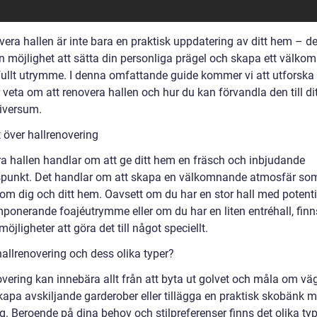
vera hallen är inte bara en praktisk uppdatering av ditt hem – de
n möjlighet att sätta din personliga prägel och skapa ett välko
lfullt utrymme. I denna omfattande guide kommer vi att utforska 
veta om att renovera hallen och hur du kan förvandla den till di
iversum.
 över hallrenovering
a hallen handlar om att ge ditt hem en fräsch och inbjudande
punkt. Det handlar om att skapa en välkomnande atmosfär so
om dig och ditt hem. Oavsett om du har en stor hall med potenti
imponerande foajéutrymme eller om du har en liten entréhall, finn
jligheter att göra det till något speciellt.
hallrenovering och dess olika typer?
overing kan innebära allt från att byta ut golvet och måla om vä
 skapa avskiljande garderober eller tillägga en praktisk skobänk 
g. Beroende på dina behov och stilpreferenser finns det olika ty