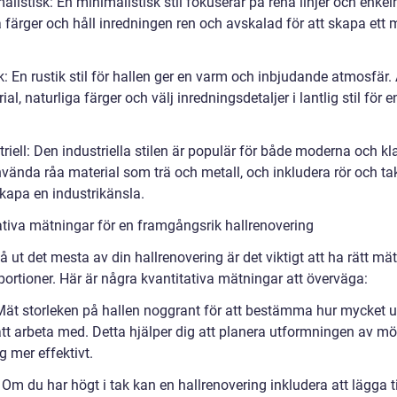
alistisk: En minimalistisk stil fokuserar på rena linjer och enkelh
a färger och håll inredningen ren och avskalad för att skapa ett
k: En rustik stil för hallen ger en varm och inbjudande atmosfär
ial, naturliga färger och välj inredningsdetaljer i lantlig stil för e
triell: Den industriella stilen är populär för både moderna och k
vända råa material som trä och metall, och inkludera rör och t
skapa en industrikänsla.
ativa mätningar för en framgångsrik hallrenovering
få ut det mesta av din hallrenovering är det viktigt att ha rätt mä
portioner. Här är några kvantitativa mätningar att överväga:
 Mät storleken på hallen noggrant för att bestämma hur mycket
att arbeta med. Detta hjälper dig att planera utformningen av mö
g mer effektivt.
 Om du har högt i tak kan en hallrenovering inkludera att lägga ti