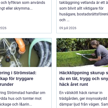
l och lyftkran som används
takläggning vetlanda är ett
ngt eller skrymma...
som blivit allt viktigare för
husägare, bostadsrättsfören
och ...
 2026
09 juli 2026
ering i Strömstad:
Häckklippning skurup så får
kap för tryggare
du en tät, trygg och sn
runder
häck året runt
ring Strömstad handlar om
En välskött häck ramar in
kydda hus och tomter mot
trädgården, ger insynsskydd
läckage och l&arin...
dämpar ljud från vägen. Sam