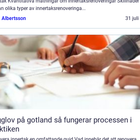
tak Kvantitativa mätningar om innertaksrenoveringar Skillnader
n olika typer av innertaksrenoveringa...
a Albertsson
31 jul
 på gotland så fungerar processen i
ktiken
vera innertak en omfattande guid Vad innebär det att renovera