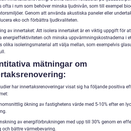
 ofta i rum som behöver minska ljudnivån, som till exempel bio
ontorsmiljöer. Genom att använda akustiska paneler eller underta
ucera eko och förbättra ljudkvaliteten.
ring av innertaket: Att isolera innertaket är en viktig uppgift för at
ra energieffektiviteten och minska uppvärmningskostnaderna i et
s olika isoleringsmaterial att välja mellan, som exempelvis glasul
ll.
ntitativa mätningar om
ertaksrenovering:
tudier har innertaksrenoveringar visat sig ha följande positiva ef
met:
nomsnittlig ökning av fastighetens värde med 5-10% efter en ly
ing.
nskning av energiförbrukningen med upp till 30% genom en effe
ng och bättre värmebevaring.