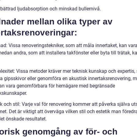
rbättrad ljudabsorption och minskad bullernivå.
lnader mellan olika typer av
rtaksrenoveringar:
ad: Vissa renoveringstekniker, som att måla innertaket, kan vara 
medan andra, som att installera takfönster eller byta till trätak, k
lexitet: Vissa metoder kräver mer teknisk kunskap och expertis,
era gipsskivor eller genomföra en akustisk innertaksrenovering, 
an vara genomförbara för hemägare med begränsade
kskunskaper.
ik och stil: Varje val för renovering kommer att påverka själva u
t. Det är viktigt att överväga vilken stil och estetik man föredra
et önskade resultatet.
torisk genomgång av för- och