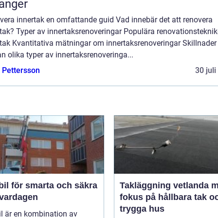
ganger
vera innertak en omfattande guid Vad innebär det att renovera
tak? Typer av innertaksrenoveringar Populära renovationsteknik
tak Kvantitativa mätningar om innertaksrenoveringar Skillnader
n olika typer av innertaksrenoveringa...
e Pettersson
30 jul
il för smarta och säkra
Takläggning vetlanda 
i vardagen
fokus på hållbara tak o
trygga hus
l är en kombination av