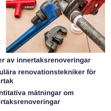
er av innertaksrenoveringar
lära renovationstekniker för
rtak
ntitativa mätningar om
ertaksrenoveringar