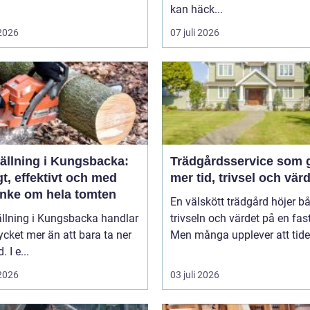
kan häck...
 2026
07 juli 2026
fällning i Kungsbacka:
Trädgårdsservice som 
t, effektivt och med
mer tid, trivsel och vär
nke om hela tomten
En välskött trädgård höjer b
ällning i Kungsbacka handlar
trivseln och värdet på en fas
ket mer än att bara ta ner
Men många upplever att tiden
. I e...
 2026
03 juli 2026