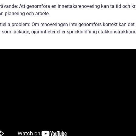
rävande: Att genomföra en innertaksrenovering kan ta tid och k
n planering och arbete.
tiella problem: Om renoveringen inte genomförs korrekt kan det
 som läckage, ojämnheter eller sprickbildning i takkonstruktione