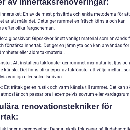
r av innertaksrenoveringar:
 innertaket: En av de mest prisvärda och enkla metoderna för att
ket är att måla det. Detta ger rummet en fräsch känsla och kan
s efter olika färgscheman.
llera gipsskivor: Gipsskivor är ett vanligt material som används f
ch förstärka innertak. Det ger en jämn yta och kan användas för 
ämnheter eller äldre takmaterial.
nster: Att installera takfönster ger rummet mer naturligt ljus oc
e känsla. Det finns olika typer av takfönster att välja mellan, s
is vanliga eller solcellsdrivna.
k: Ett trätak ger en rustik och varm känsla till rummet. Det kan 
g atmosfär och passar bra i exempelvis sovrum eller vardagsrum
lära renovationstekniker för
rtak:
tisk innertaksrenovering: Denna teknik fokuserar på ljudabsorpt