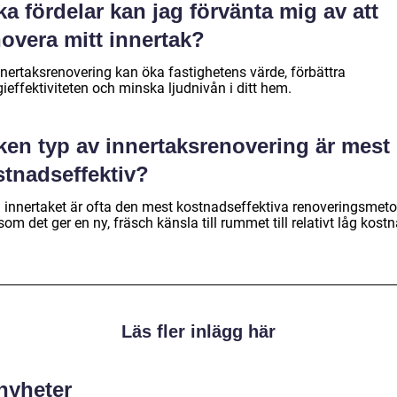
ka fördelar kan jag förvänta mig av att
overa mitt innertak?
nnertaksrenovering kan öka fastighetens värde, förbättra
ieffektiviteten och minska ljudnivån i ditt hem.
ken typ av innertaksrenovering är mest
stnadseffektiv?
 innertaket är ofta den mest kostnadseffektiva renoveringsmet
som det ger en ny, fräsch känsla till rummet till relativt låg kost
Läs fler inlägg här
 nyheter