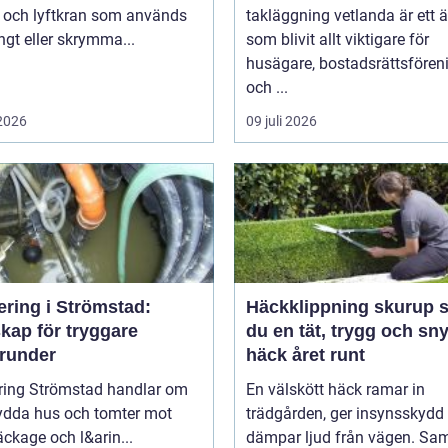
l och lyftkran som används
takläggning vetlanda är ett
ngt eller skrymma...
som blivit allt viktigare för
husägare, bostadsrättsfören
och ...
 2026
09 juli 2026
ering i Strömstad:
Häckklippning skurup så får
kap för tryggare
du en tät, trygg och sn
runder
häck året runt
ring Strömstad handlar om
En välskött häck ramar in
kydda hus och tomter mot
trädgården, ger insynsskydd
läckage och l&arin...
dämpar ljud från vägen. Sam