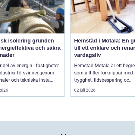
 isolering grunden
Hemstäd i Motala: En g
nergieffektiva och säkra
till ett enklare och rena
nader
vardagsliv
r del av energin i fastigheter
Hemstäd Motala är ett begr
dustrier försvinner genom
som allt fler förknippar med
analer och tekniska insta...
trygghet, tidsbesparing oc...
 2026
02 juli 2026