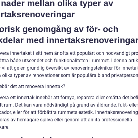
lnader mellan olika typer av
ertaksrenoveringar
torisk genomgång av för- och
kdelar med innertaksrenoveringa
vera innertaket i sitt hem är ofta ett populärt och nödvändigt pro
ättra både utseendet och funktionaliteten i rummet. I denna artik
i att ge en grundlig översikt av renoveringstekniker för innerta
a olika typer av renovationer som är populära bland privatperson
ebär det att renovera innertak?
vera ett innertak innebär att förnya, reparera eller ersätta det bef
ett rum. Det kan vara nödvändigt på grund av åldrande, fukt- eller
ador, eller för att förbättra rummets estetik. Innertaksrenoverin
ras av hemägare själva eller genom att anlita professionella
kare.