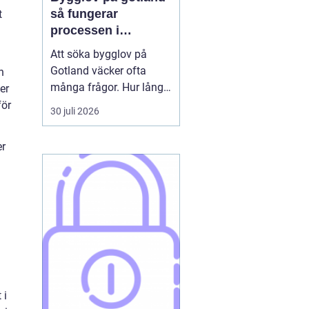
så fungerar
t
processen i
praktiken
Att söka bygglov på
Gotland väcker ofta
h
många frågor. Hur lång
er
tid tar det? Vilka
för
30 juli 2026
handlingar behövs? Och
vad gäller egentligen
er
nära havet eller i Visbys
känsliga kulturmiljö? För
den som sällan har
kontakt med kommunen
kan bygglovsregler
kännas både ...
 i