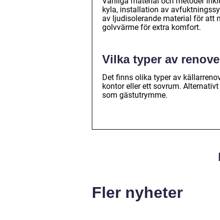
Vanliga material och metoder inklu
kyla, installation av avfuktningss
av ljudisolerande material för att
golvvärme för extra komfort.
Vilka typer av renove
Det finns olika typer av källarreno
kontor eller ett sovrum. Alternativ
som gästutrymme.
Fler nyheter