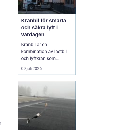
Kranbil för smarta
och säkra lyft i
vardagen
Kranbil är en
kombination av lastbil
och lyftkran som
används när tungt eller
09 juli 2026
skrymmande material
behöver flyttas snabbt,
säkert och
kostnadseffektivt.
Genom att hyra en
kranbil kan
privatpersoner, företag
och entrepren&...
a