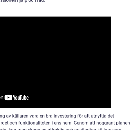
essionell hjälp och råd.
av källaren vara en bra investering för att utnyttja det
et och funktionaliteten i ens hem. Genom att noggrant planer
rial kan man skapa en attraktiv och användbar källare som