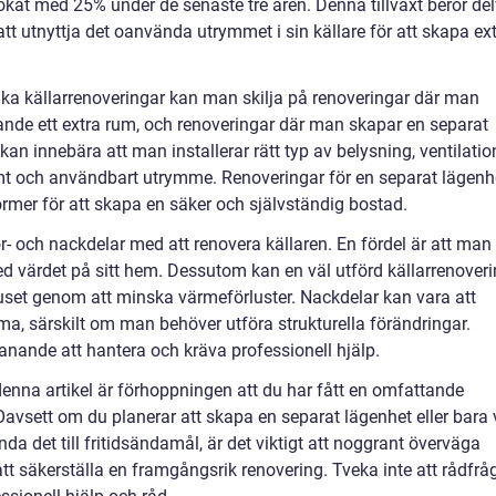
 ökat med 25% under de senaste tre åren. Denna tillväxt beror del
 att utnyttja det oanvända utrymmet i sin källare för att skapa ex
olika källarrenoveringar kan man skilja på renoveringar där man
rande ett extra rum, och renoveringar där man skapar en separat
an innebära att man installerar rätt typ av belysning, ventilatio
ämt och användbart utrymme. Renoveringar för en separat lägenh
ormer för att skapa en säker och självständig bostad.
ör- och nackdelar med att renovera källaren. En fördel är att man
värdet på sitt hem. Dessutom kan en väl utförd källarrenover
 huset genom att minska värmeförluster. Nackdelar kan vara att
a, särskilt om man behöver utföra strukturella förändringar.
ande att hantera och kräva professionell hjälp.
denna artikel är förhoppningen att du har fått en omfattande
Oavsett om du planerar att skapa en separat lägenhet eller bara v
da det till fritidsändamål, är det viktigt att noggrant överväga
tt säkerställa en framgångsrik renovering. Tveka inte att rådfrå