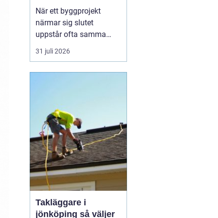
byggprojekt
När ett byggprojekt
närmar sig slutet
uppstår ofta samma
fråga: är entreprenaden
31 juli 2026
verkligen utförd så som
avtalats? En
professionell
entreprenadbesiktning
ger ett tydligt svar.
Genom en strukturerad
genomgån...
Takläggare i
jönköping så väljer