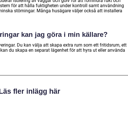
derar isolering av väggar och golv för att förhindra fukt och
ystem för att hålla fuktigheten under kontroll samt användning
 minska störningar. Många husägare väljer också att installera
ringar kan jag göra i min källare?
veringar. Du kan välja att skapa extra rum som ett fritidsrum, ett
t kan du skapa en separat lägenhet för att hyra ut eller använda
Läs fler inlägg här