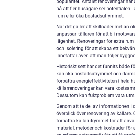
popularitet. Antalet renoveringar har
på att fler husägare ser potentialen i
rum eller öka bostadsutrymmet.
När det gäller att skillnader mellan 
anpassar källaren för att bli motsva
lägenhet. Renoveringar för extra rum k
och isolering för att skapa ett bekv
innefattar även att man följer byggn
Historiskt sett har det funnits både f
kan öka bostadsutrymmet och därmed 
förbättra energieffektiviteten i hela
källarrenoveringar kan vara kostsamm
Dessutom kan fuktproblem vara utman
Genom att ta del av informationen i 
överblick över renovering av källare. 
förbättra källarutrymmet för att använ
material, metoder och kostnader för a