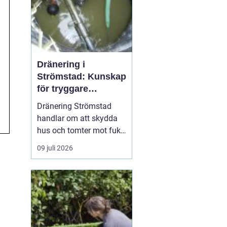
Dränering i
Strömstad: Kunskap
för tryggare
husgrunder
Dränering Strömstad
handlar om att skydda
hus och tomter mot fukt,
läckage och långsiktiga
09 juli 2026
skador i en miljö som
ofta präglas av
kustklimat, klippor och
varierande
markförhållanden.
Genom att förstå...