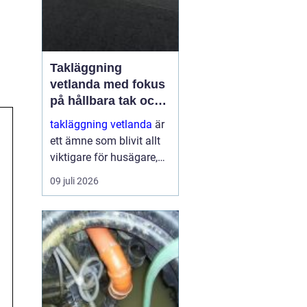
Takläggning
vetlanda med fokus
på hållbara tak och
trygga hus
takläggning vetlanda
är
ett ämne som blivit allt
viktigare för husägare,
bostadsrättsföreningar
09 juli 2026
och fastighetsägare i
trakten. Ett friskt tak
skyddar inte bara mot
regn, snö och blåst, utan
påve...