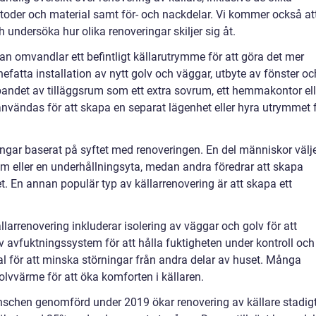
toder och material samt för- och nackdelar. Vi kommer också at
 undersöka hur olika renoveringar skiljer sig åt.
an omvandlar ett befintligt källarutrymme för att göra det mer
nefatta installation av nytt golv och väggar, utbyte av fönster oc
pandet av tilläggsrum som ett extra sovrum, ett hemmakontor ell
användas för att skapa en separat lägenhet eller hyra utrymmet 
ringar baserat på syftet med renoveringen. En del människor välj
um eller en underhållningsyta, medan andra föredrar att skapa
t. En annan populär typ av källarrenovering är att skapa ett
larrenovering inkluderar isolering av väggar och golv för att
av avfuktningssystem för att hålla fuktigheten under kontroll och
l för att minska störningar från andra delar av huset. Många
golvvärme för att öka komforten i källaren.
nschen genomförd under 2019 ökar renovering av källare stadigt