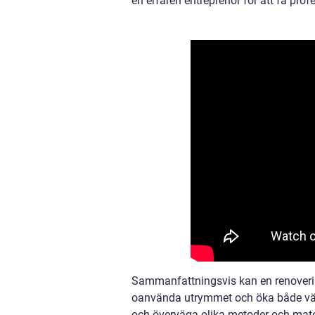
en erfaren entreprenör för att få prof
Sammanfattningsvis kan en renovering 
oanvända utrymmet och öka både värd
och överväga olika metoder och mate