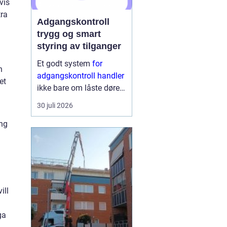
vis
tra
Adgangskontroll
trygg og smart
styring av tilganger
Et godt system
for
n
adgangskontroll handler
et
ikke bare om låste dører.
Det handler om å ha
30 juli 2026
oversikt, kunne styre
ing
tilganger effektivt og
sikre mennesker, verdier
og informasjon på en
ryddig måte. Moderne
lø...
ill
ga