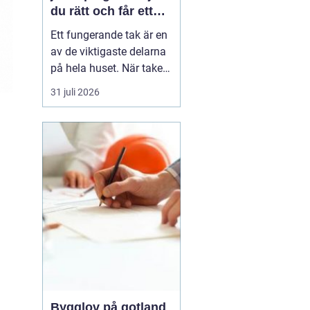
du rätt och får ett
tak som håller
Ett fungerande tak är en
av de viktigaste delarna
på hela huset. När taket
börjar bli slitet påverkar
31 juli 2026
det både tryggheten,
energiförbrukningen och
värdet på huset. Därför
blir valet
av takläggare i
Jönköping avg...
Bygglov på gotland