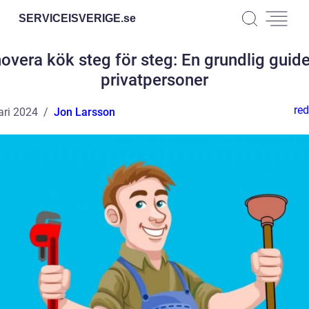
SERVICEISVERIGE.
se
overa kök steg för steg: En grundlig guide
privatpersoner
red
ari 2024
Jon Larsson