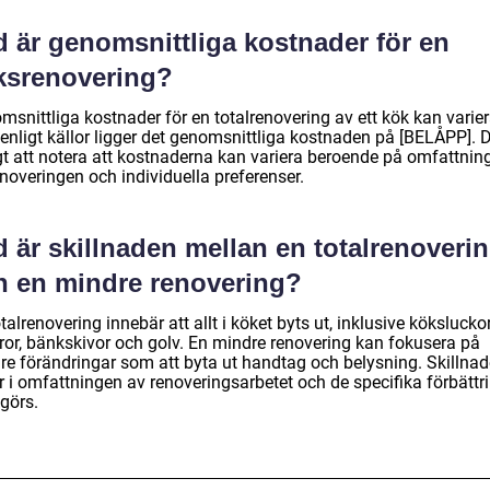
d är genomsnittliga kostnader för en
ksrenovering?
snittliga kostnader för en totalrenovering av ett kök kan varier
enligt källor ligger det genomsnittliga kostnaden på [BELÅPP]. D
igt att notera att kostnaderna kan variera beroende på omfattnin
noveringen och individuella preferenser.
 är skillnaden mellan en totalrenoveri
h en mindre renovering?
talrenovering innebär att allt i köket byts ut, inklusive köksluckor
aror, bänkskivor och golv. En mindre renovering kan fokusera på
re förändringar som att byta ut handtag och belysning. Skillna
r i omfattningen av renoveringsarbetet och de specifika förbättr
görs.