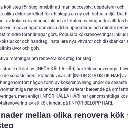
a kök steg för steg innebär att man successivt uppdaterar och
ar olika delar av köket för att skapa en ny och bättre miljö. Det f
per av köksrenoveringar, inklusive totalrenoveringar där allt tas 
, delvis renoveringar där vissa delar uppdateras och mindre reno
ast mindre förändringar görs. Populära köksrenoveringar inklude
 köksluckor och handtag, installera nya vitvaror och diskbänkar,
 bänkskivor och golv.
ativa mätningar om renovera kök steg för steg
n studie utförd av [INFÖR KÄLLA HÄR] har köksrenoveringar blivit
e de senaste åren. Statistik visar att [INFÖR STATISTIK HÄR] av 
 har genomfört någon form av köksrenovering under de senaste
enomsnittliga renovationkostnader varierar beroende på omfatt
veringen, men enligt [INFÖR KÄLLA HÄR] har genomsnittliga kos
totalrenovering av ett kök landat på [INFÖR BELOPP HÄR].
lnader mellan olika renovera kök 
steg