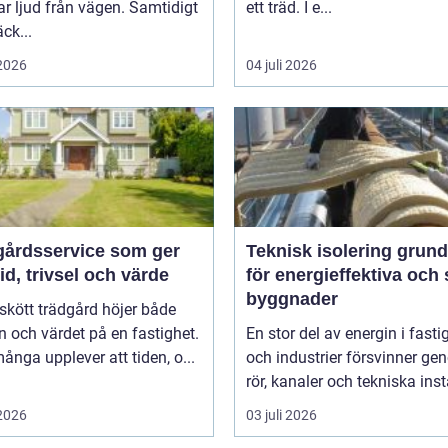
 ljud från vägen. Samtidigt
ett träd. I e...
ck...
 2026
04 juli 2026
gårdsservice som ger
Teknisk isolering grunden
id, trivsel och värde
för energieffektiva och
byggnader
skött trädgård höjer både
ln och värdet på en fastighet.
En stor del av energin i fasti
nga upplever att tiden, o...
och industrier försvinner g
rör, kanaler och tekniska insta
 2026
03 juli 2026