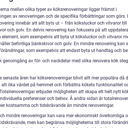
erna mellan olika typer av köksrenoveringar ligger främst i
ingen av renoveringen och de specifika förbättringar som görs.
overing innebär att allt byts ut – från köksluckor och vitvaror till
vor och golv. En delvis renovering kan fokusera på att uppdater
a element, som exempelvis att byta ut köksluckor och vitvaror 
åller befintliga bänkskivor och golv. En mindre renovering kan 
förändringar, som exempelvis att endast byta ut handtag och be
sk genomgång av för- och nackdelar med olika renovera kök steg
e senaste åren har köksrenoveringar blivit allt mer populära då 
ll att öka värdet på hemmet och förbättra kökets funktionalitet o
 Totalrenoveringar erbjuder möjligheten att skapa ett helt nytt k
individuella preferenser och behov. Å andra sidan är totalrenove
mer kostsamma och tidskrävande än mindre renoveringar.
och mindre renoveringar kan vara mer ekonomiskt överkomliga 
tidskrävande, men kan begränsa möjligheterna till stora förändri