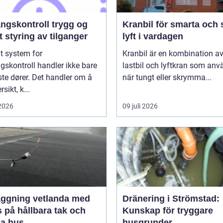
kontroll trygg og
Kranbil för smarta och 
 styring av tilganger
lyft i vardagen
t system for
Kranbil är en kombination a
skontroll handler ikke bare
lastbil och lyftkran som an
te dører. Det handler om å
när tungt eller skrymma...
sikt, k...
 2026
09 juli 2026
äggning vetlanda med
Dränering i Strömstad:
 på hållbara tak och
Kunskap för tryggare
ga hus
husgrunder