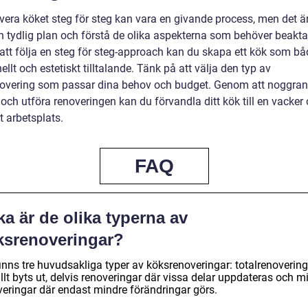
vera köket steg för steg kan vara en givande process, men det är
en tydlig plan och förstå de olika aspekterna som behöver beakta
tt följa en steg för steg-approach kan du skapa ett kök som bå
ellt och estetiskt tilltalande. Tänk på att välja den typ av
overing som passar dina behov och budget. Genom att noggran
och utföra renoveringen kan du förvandla ditt kök till en vacker
t arbetsplats.
FAQ
ka är de olika typerna av
ksrenoveringar?
inns tre huvudsakliga typer av köksrenoveringar: totalrenovering
llt byts ut, delvis renoveringar där vissa delar uppdateras och m
veringar där endast mindre förändringar görs.