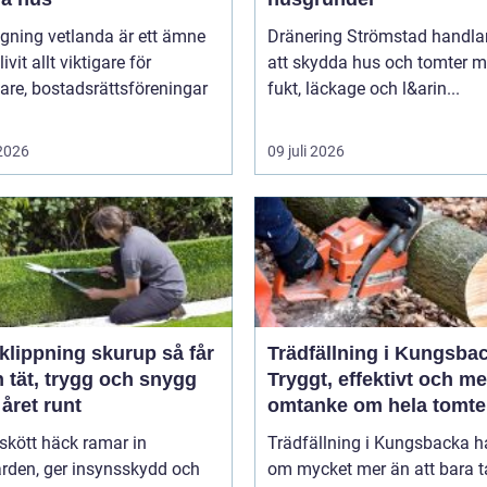
gning vetlanda är ett ämne
Dränering Strömstad handla
ivit allt viktigare för
att skydda hus och tomter m
are, bostadsrättsföreningar
fukt, läckage och l&arin...
 2026
09 juli 2026
ippning skurup så får
Trädfällning i Kungsba
 tät, trygg och snygg
Tryggt, effektivt och m
året runt
omtanke om hela tomt
skött häck ramar in
Trädfällning i Kungsbacka h
ården, ger insynsskydd och
om mycket mer än att bara t