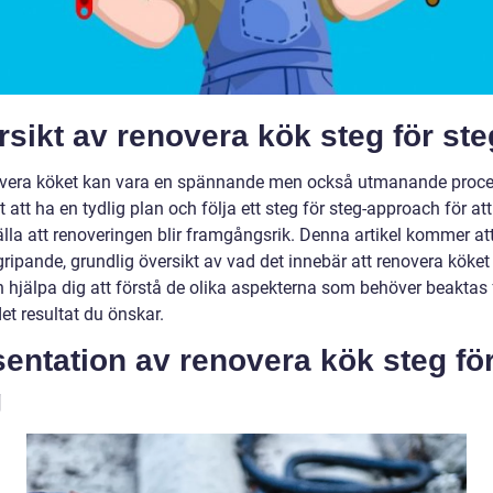
sikt av renovera kök steg för ste
overa köket kan vara en spännande men också utmanande proce
gt att ha en tydlig plan och följa ett steg för steg-approach för att
lla att renoveringen blir framgångsrik. Denna artikel kommer att
ripande, grundlig översikt av vad det innebär att renovera köket 
 hjälpa dig att förstå de olika aspekterna som behöver beaktas f
et resultat du önskar.
entation av renovera kök steg fö
g