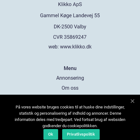
web:
www.klikko.dk
Menu
Annonsering
Om oss
Cookies
På vores website bruges cookies til at huske dine indstillinger,
Kontakta oss
statistik og personalisering af indhold og annoncer. Denne
Sitemap
information deles med tredjepart. Ved fortsat brug af websiden
godkender du cookiepolitikken.
Ok
Privatlivspolitik