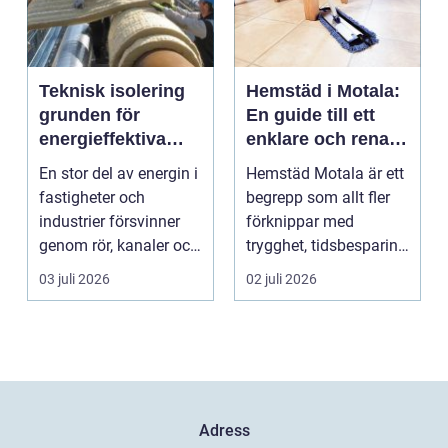
Teknisk isolering
Hemstäd i Motala:
grunden för
En guide till ett
energieffektiva
enklare och renare
och säkra
vardagsliv
En stor del av energin i
Hemstäd Motala är ett
byggnader
fastigheter och
begrepp som allt fler
industrier försvinner
förknippar med
genom rör, kanaler och
trygghet, tidsbesparing
tekniska insta...
oc...
03 juli 2026
02 juli 2026
Adress