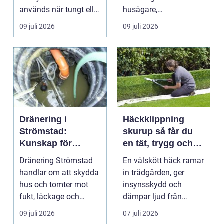
används när tungt eller
husägare,
skrymma...
bostadsrättsföreningar
09 juli 2026
09 juli 2026
och ...
Dränering i
Häckklippning
Strömstad:
skurup så får du
Kunskap för
en tät, trygg och
tryggare
snygg häck året
Dränering Strömstad
En välskött häck ramar
husgrunder
runt
handlar om att skydda
in trädgården, ger
hus och tomter mot
insynsskydd och
fukt, läckage och
dämpar ljud från
l&arin...
vägen. Samtidigt kan
09 juli 2026
07 juli 2026
häck...