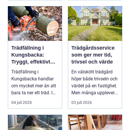
Trädfällning i
Trädgårdsservice
Kungsbacka:
som ger mer tid,
Tryggt, effektivt
trivsel och värde
och med omtanke
Trädfällning i
En välskött trädgård
om hela tomten
Kungsbacka handlar
höjer både trivseln och
om mycket mer än att
värdet på en fastighet.
bara ta ner ett träd. I
Men många upplever
e...
att tiden, o...
04 juli 2026
03 juli 2026