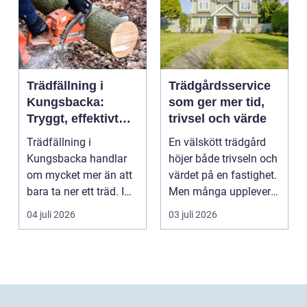
Trädfällning i
Trädgårdsservice
Kungsbacka:
som ger mer tid,
Tryggt, effektivt
trivsel och värde
och med omtanke
Trädfällning i
En välskött trädgård
om hela tomten
Kungsbacka handlar
höjer både trivseln och
om mycket mer än att
värdet på en fastighet.
bara ta ner ett träd. I
Men många upplever
e...
att tiden, o...
04 juli 2026
03 juli 2026