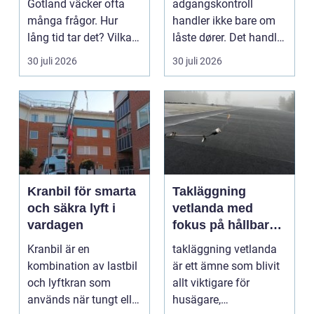
Gotland väcker ofta
adgangskontroll
många frågor. Hur
handler ikke bare om
lång tid tar det? Vilka
låste dører. Det handler
handlingar behövs?...
om å ha oversikt, k...
30 juli 2026
30 juli 2026
Kranbil för smarta
Takläggning
och säkra lyft i
vetlanda med
vardagen
fokus på hållbara
tak och trygga hus
Kranbil är en
takläggning vetlanda
kombination av lastbil
är ett ämne som blivit
och lyftkran som
allt viktigare för
används när tungt eller
husägare,