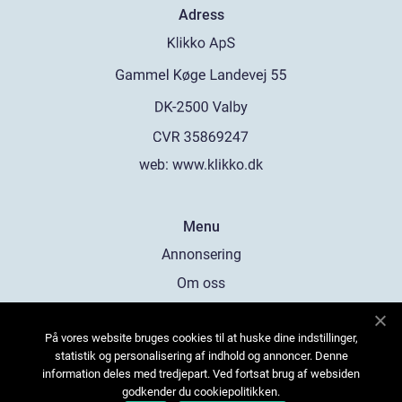
Adress
web:
www.klikko.dk
Menu
Annonsering
Om oss
Cookies
På vores website bruges cookies til at huske dine indstillinger,
Kontakta oss
statistik og personalisering af indhold og annoncer. Denne
Sitemap
information deles med tredjepart. Ved fortsat brug af websiden
godkender du cookiepolitikken.