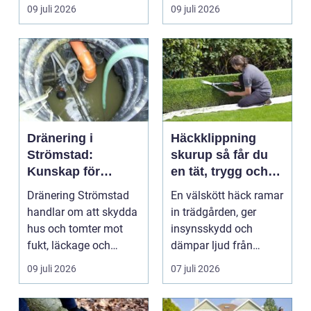
skrymma...
bostadsrättsföreningar
09 juli 2026
09 juli 2026
och ...
Dränering i
Häckklippning
Strömstad:
skurup så får du
Kunskap för
en tät, trygg och
tryggare
snygg häck året
Dränering Strömstad
En välskött häck ramar
husgrunder
runt
handlar om att skydda
in trädgården, ger
hus och tomter mot
insynsskydd och
fukt, läckage och
dämpar ljud från
l&arin...
vägen. Samtidigt kan
09 juli 2026
07 juli 2026
häck...